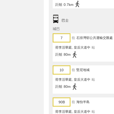
距離
0.7km
巴士
城巴
7
往
石排灣邨公共運輸交匯處
荷李活華庭, 皇后大道中
站
距離
80m
10
往
堅尼地城
荷李活華庭, 皇后大道中
站
距離
80m
90B
往
海怡半島
荷李活華庭, 皇后大道中
站