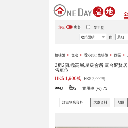
出租
出售
業主盤
建築面績
由
最細
搵樓盤
>
住宅
>
香港的出售樓盤
>
西區
>
3房2廁,極高層,星級會所,露台聚賢
售單位
HK$ 1,900萬
HK$ 2,000萬
3
2
實用率 (%)
73
詳細物業資料
大廈資料
地圖