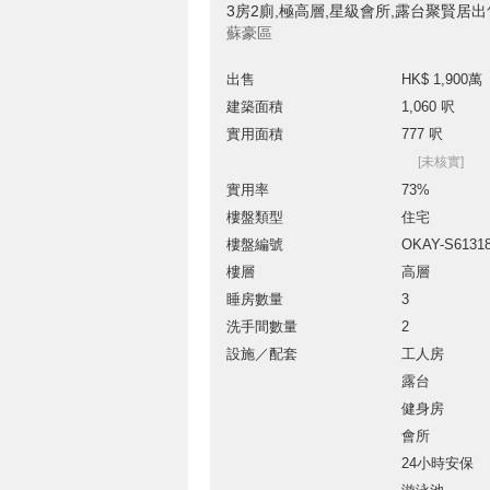
3房2廁,極高層,星級會所,露台聚賢居
蘇豪區
出售
HK$ 1,900萬
建築面積
1,060 呎
實用面積
777 呎
[未核實]
實用率
73%
樓盤類型
住宅
樓盤編號
OKAY-S6131
樓層
高層
睡房數量
3
洗手間數量
2
設施／配套
工人房
露台
健身房
會所
24小時安保