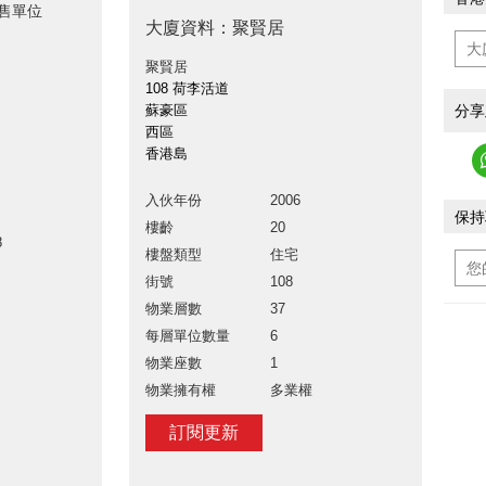
出售單位
大廈資料：聚賢居
聚賢居
108 荷李活道
分享
蘇豪區
西區
香港島
入伙年份
2006
保持
樓齡
20
8
樓盤類型
住宅
街號
108
物業層數
37
每層單位數量
6
物業座數
1
物業擁有權
多業權
訂閱更新