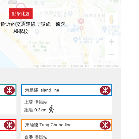
點擊此處
居附近的交通連線，設施，醫院
和學校
港島綫 Island line
上環
港鐵站
距離
0.3km
東涌綫 Tung Chung line
香港
港鐵站