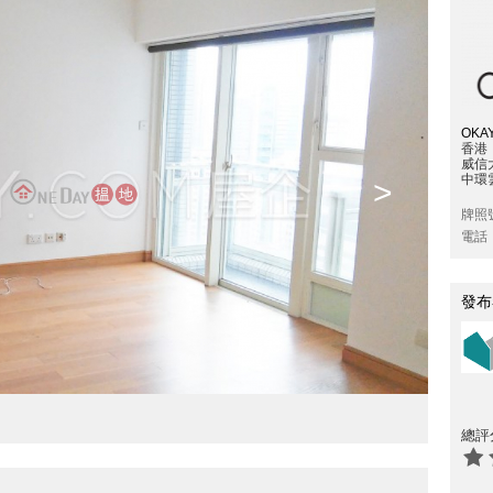
OKAY
香港
威信
中環雲
>
牌照
電話
發布
總評