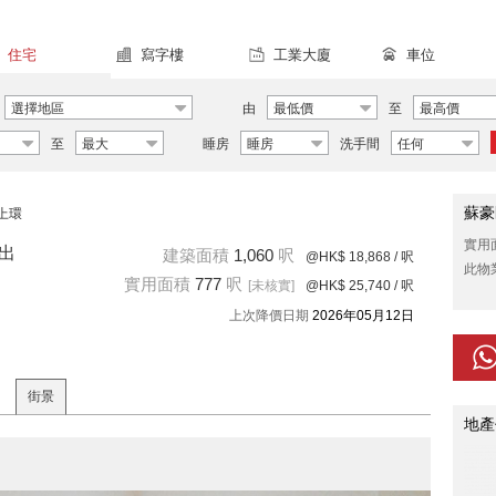
住宅
寫字樓
工業大廈
車位
選擇地區
由
最低價
至
最高價
至
最大
睡房
睡房
洗手間
任何
蘇豪
上環
實用
居出
建築面積
1,060
呎
@HK$ 18,868
/ 呎
此物
實用面積
777
呎
[未核實]
@HK$ 25,740
/ 呎
上次降價日期
2026年05月12日
街景
地產