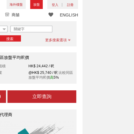
海外樓盤
放盤
登入
註冊
商舖
ENGLISH
搜索
更多搜索選項
區放盤平均呎價
面積
HK$ 24,442 / 呎
業
@HK$ 25,740 / 呎
比較同區
放盤平均呎價
高
5%
立即查詢
代理商