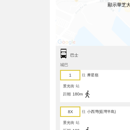
顯示華芝
巴士
城巴
1
往
摩星嶺
景光街
站
距離
180m
8X
往
小西灣(藍灣半島)
景光街
站