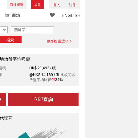
海外樓盤
放盤
登入
註冊
商舖
ENGLISH
搜索
更多搜索選項
地放盤平均呎價
面積
HK$ 21,492 / 呎
業
@HK$ 14,169 / 呎
比較同區
放盤平均呎價
低
34%
立即查詢
代理商