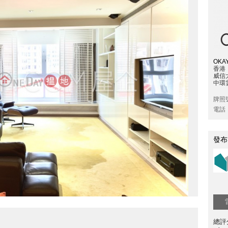
OKAY
香港
>
威信
中環雲
牌照
電話
發布
總評