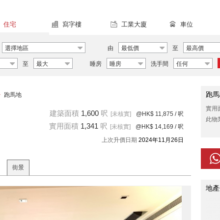
住宅
寫字樓
工業大廈
車位
選擇地區
由
最低價
至
最高價
至
最大
睡房
睡房
洗手間
任何
跑馬
>
跑馬地
實用
建築面積
1,600
呎
[未核實]
@HK$ 11,875
/ 呎
此物
實用面積
1,341
呎
[未核實]
@HK$ 14,169
/ 呎
上次升價日期
2024年11月26日
街景
地產