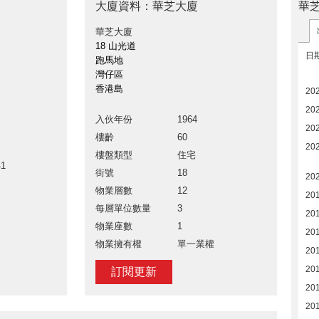
華
大廈資料：華芝大廈
華芝大廈
18 山光道
日
跑馬地
灣仔區
香港島
20
20
入伙年份
1964
20
樓齡
60
202
樓盤類型
住宅
41
街號
18
202
物業層數
12
20
每層單位數量
3
20
物業座數
1
20
物業擁有權
單一業權
20
20
訂閱更新
20
20