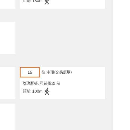
距離
180m
15
往
中環(交易廣場)
玫瑰新邨, 司徒拔道
站
距離
180m