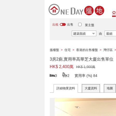
出租
出售
業主盤
建築面績
由
最細
搵樓盤
>
住宅
>
香港的出售樓盤
>
灣仔區
3房2廁,實用率高華芝大廈出售單位
HK$ 2,400萬
HK$ 1,900萬
3
2
實用率 (%)
84
詳細物業資料
大廈資料
地圖