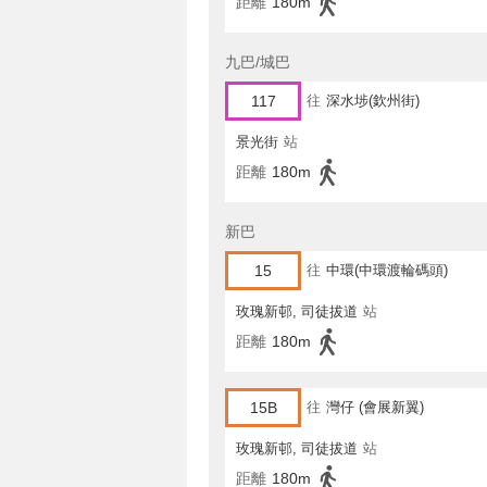
距離
180m
九巴/城巴
117
往
深水埗(欽州街)
景光街
站
距離
180m
新巴
15
往
中環(中環渡輪碼頭)
玫瑰新邨, 司徒拔道
站
距離
180m
15B
往
灣仔 (會展新翼)
玫瑰新邨, 司徒拔道
站
距離
180m