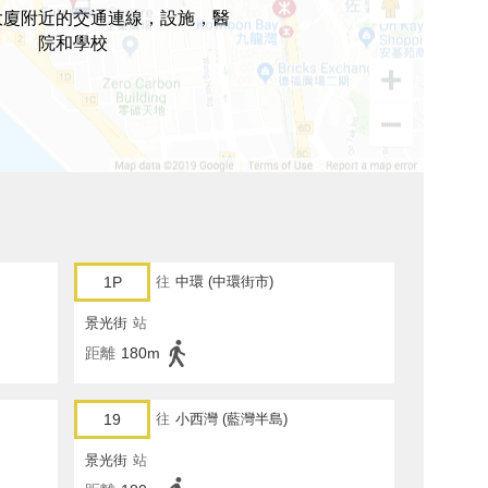
大廈附近的交通連線，設施，醫
院和學校
1P
往
中環 (中環街市)
景光街
站
距離
180m
19
往
小西灣 (藍灣半島)
景光街
站