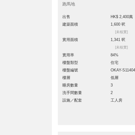
跑馬地
出售
HK$ 2,400萬
建築面積
1,600 呎
[未核實]
實用面積
1,341 呎
[未核實]
實用率
84%
樓盤類型
住宅
樓盤編號
OKAY-S1140
樓層
低層
睡房數量
3
洗手間數量
2
設施／配套
工人房