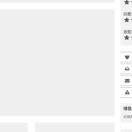
回覆
放盤
樓盤
此物