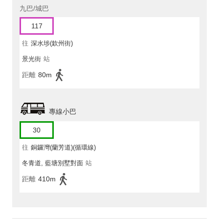
九巴/城巴
117
往
深水埗(欽州街)
景光街
站
距離
80m
專線小巴
30
往
銅鑼灣(蘭芳道)(循環線)
冬青道, 藍塘別墅對面
站
距離
410m