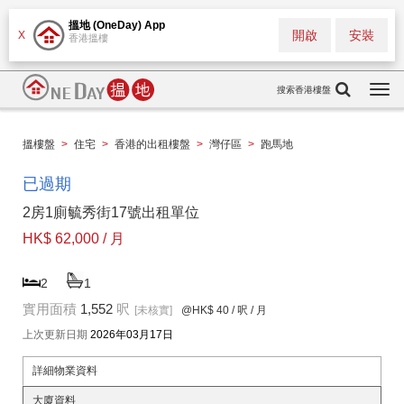
搵地 (OneDay) App
開啟
安裝
X
香港搵樓
搜索香港樓盤
Togg
navi
搵樓盤
>
住宅
>
香港的出租樓盤
>
灣仔區
>
跑馬地
已過期
2房1廁毓秀街17號出租單位
HK$ 62,000 / 月
2
1
實用面積
1,552
呎
[未核實]
@HK$ 40
/ 呎 / 月
上次更新日期
2026年03月17日
詳細物業資料
大廈資料