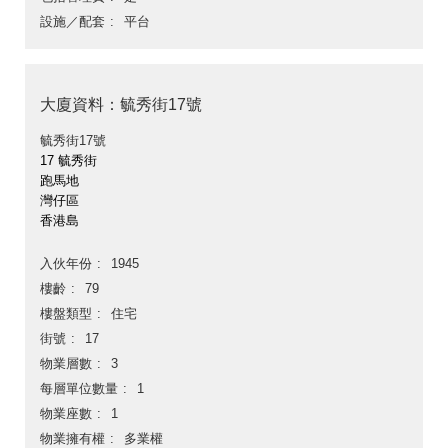
設施／配套
平台
大廈資料：毓秀街17號
毓秀街17號
17 毓秀街
跑馬地
灣仔區
香港島
入伙年份
1945
樓齡
79
樓盤類型
住宅
街號
17
物業層數
3
每層單位數量
1
物業座數
1
物業擁有權
多業權