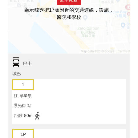
顯示毓秀街17號附近的交通連線，設施，
醫院和學校
巴士
城巴
1
往
摩星嶺
景光街
站
距離
80m
1P