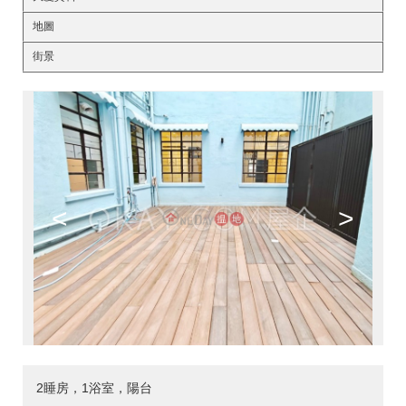
地圖
街景
<
>
2睡房，1浴室，陽台