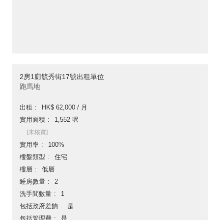
2房1廁毓秀街17號出租單位
跑馬地
出租
HK$ 62,000 / 月
實用面積
1,552 呎
[未核實]
實用率
100%
樓盤類型
住宅
樓層
低層
睡房數量
2
洗手間數量
1
包括政府差餉
是
包括管理費
是