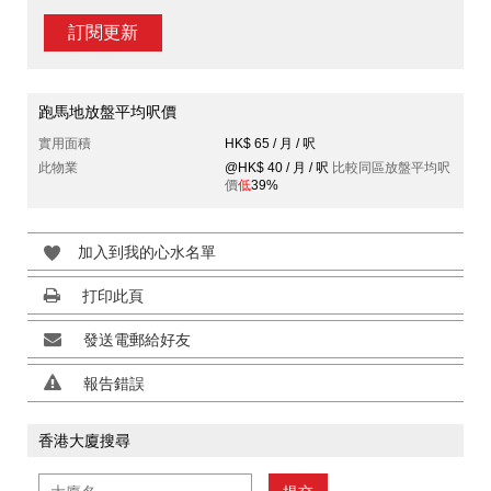
訂閱更新
跑馬地放盤平均呎價
實用面積
HK$ 65 / 月 / 呎
此物業
@HK$ 40 / 月 / 呎
比較同區放盤平均呎
價
低
39%
加入到我的心水名單
打印此頁
發送電郵給好友
報告錯誤
香港大廈搜尋