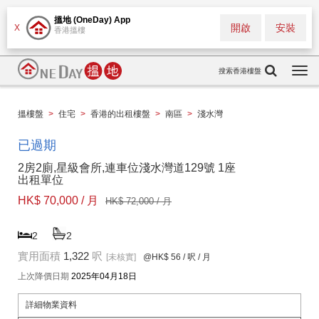
搵地 (OneDay) App
開啟
安裝
X
香港搵樓
搜索香港樓盤
Togg
navi
搵樓盤
>
住宅
>
香港的出租樓盤
>
南區
>
淺水灣
已過期
2房2廁,星級會所,連車位淺水灣道129號 1座
出租單位
HK$ 70,000 / 月
HK$ 72,000 / 月
2
2
實用面積
1,322
呎
[未核實]
@HK$ 56
/ 呎 / 月
上次降價日期
2025年04月18日
詳細物業資料