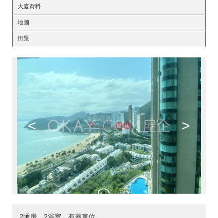
大廈資料
地圖
街景
<
>
2睡房，2浴室，有蓋車位