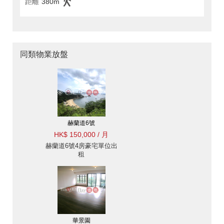
距離
380m
同類物業放盤
赫蘭道6號
HK$ 150,000 / 月
赫蘭道6號4房豪宅單位出
租
華景園