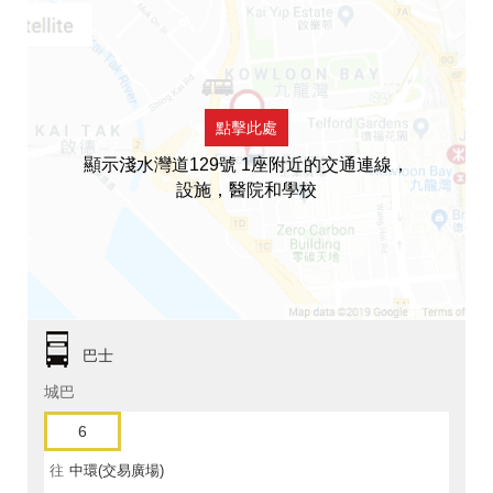
點擊此處
顯示淺水灣道129號 1座附近的交通連線，
設施，醫院和學校
巴士
城巴
6
往
中環(交易廣場)