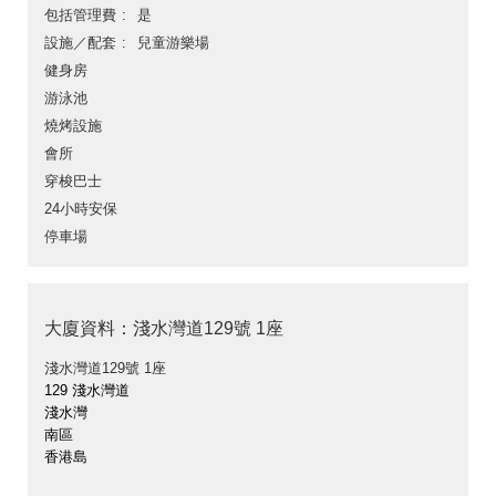
包括管理費
是
設施／配套
兒童游樂場
健身房
游泳池
燒烤設施
會所
穿梭巴士
24小時安保
停車場
大廈資料：淺水灣道129號 1座
淺水灣道129號 1座
129 淺水灣道
淺水灣
南區
香港島