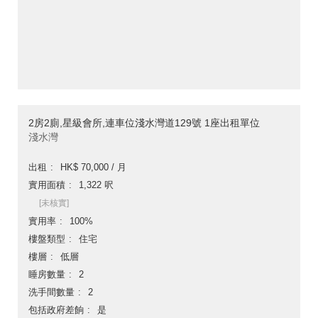
2房2廁,星級會所,連車位淺水灣道129號 1座出租單位
淺水灣
出租
HK$ 70,000 / 月
實用面積
1,322 呎
[未核實]
實用率
100%
樓盤類型
住宅
樓層
低層
睡房數量
2
洗手間數量
2
包括政府差餉
是