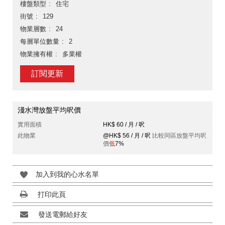
樓盤類型
住宅
街號
129
物業層數
24
每層單位數量
2
物業擁有權
多業權
訂閱更新
淺水灣放盤平均呎價
實用面積
HK$ 60 / 月 / 呎
此物業
@HK$ 56 / 月 / 呎
比較同區放盤平均呎
價
低
7%
加入到我的心水名單
打印此頁
發送電郵給好友