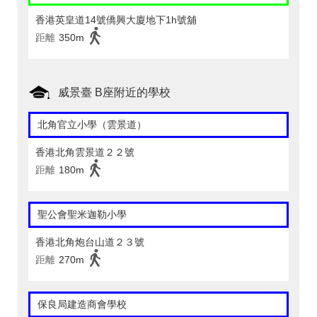
香港英皇道14號僑興大廈地下1h號舖
距離
350m
威景臺 B座附近的學校
北角官立小學（雲景道）
香港北角雲景道２２號
距離
180m
聖公會聖米迦勒小學
香港北角炮台山道２３號
距離
270m
保良局建造商會學校