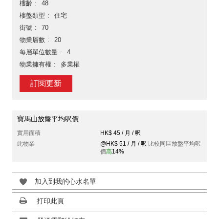
樓齡
48
樓盤類型
住宅
街號
70
物業層數
20
每層單位數量
4
物業擁有權
多業權
訂閱更新
寶馬山放盤平均呎價
實用面積
HK$ 45 / 月 / 呎
此物業
@HK$ 51 / 月 / 呎
比較同區放盤平均呎
價
高
14%
加入到我的心水名單
打印此頁