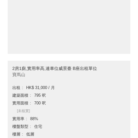
2房1廁,實用率高,連車位威景臺 B座出租單位
寶馬山
出租
HK$ 31,000 / 月
建築面積
795 呎
實用面積
700 呎
[未核實]
實用率
88%
樓盤類型
住宅
樓層
低層