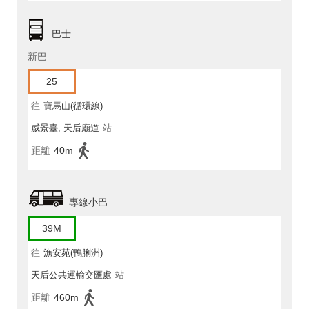
巴士
新巴
25
往
寶馬山(循環線)
威景臺, 天后廟道
站
距離
40m
專線小巴
39M
往
漁安苑(鴨脷洲)
天后公共運輸交匯處
站
距離
460m