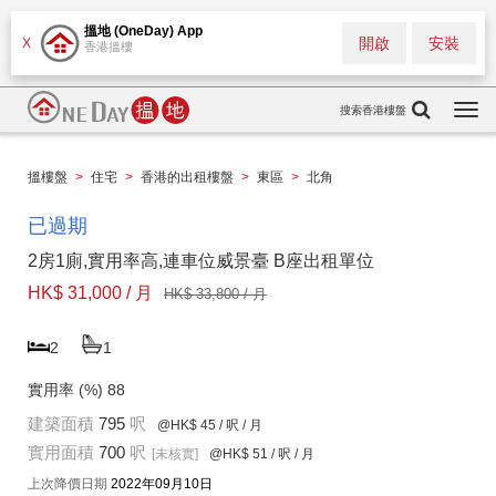
搵地 (OneDay) App
開啟
安裝
X
香港搵樓
搜索香港樓盤
Togg
navi
搵樓盤
>
住宅
>
香港的出租樓盤
>
東區
>
北角
已過期
2房1廁,實用率高,連車位威景臺 B座出租單位
HK$ 31,000 / 月
HK$ 33,800 / 月
2
1
實用率 (%)
88
建築面積
795
呎
@HK$ 45
/ 呎 / 月
實用面積
700
呎
[未核實]
@HK$ 51
/ 呎 / 月
上次降價日期
2022年09月10日