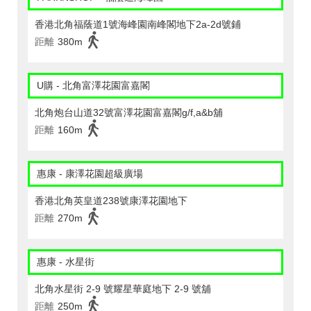
香港北角福蔭道1號海峰園南峰閣地下2a-2d號鋪
距離
380m
U購 - 北角富澤花園富嘉閣
北角炮台山道32號富澤花園富嘉閣g/f,a&b舖
距離
160m
惠康 - 康澤花園超級廣場
香港北角英皇道238號康澤花園地下
距離
270m
惠康 - 水星街
北角水星街 2-9 號耀星華庭地下 2-9 號舖
距離
250m