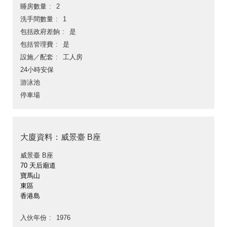
睡房數量
2
洗手間數量
1
包括政府差餉
是
包括管理費
是
設施／配套
工人房
24小時安保
游泳池
停車場
大廈資料：威景臺 B座
威景臺 B座
70 天后廟道
寶馬山
東區
香港島
入伙年份
1976