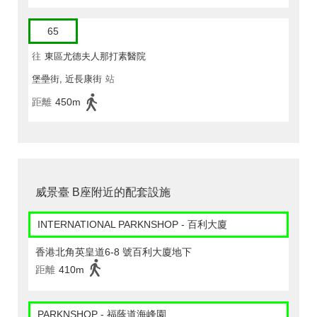
65
往
東區尤德夫人那打素醫院
堡壘街, 近長康街
站
距離
450m
威景臺 B座附近的配套設施
INTERNATIONAL PARKNSHOP - 百利大廈
香港北角英皇道6-8 號百利大廈地下
距離
410m
PARKNSHOP - 福蔭道海峰園