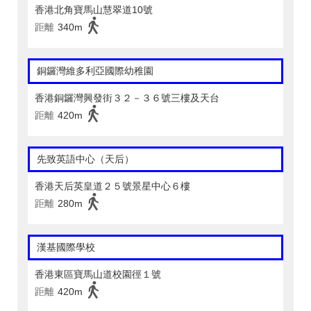
香港北角寶馬山慧翠道10號
距離
340m
銅鑼灣維多利亞國際幼稚園
香港銅鑼灣興發街３２－３６號三樓及天台
距離
420m
先致英語中心（天后）
香港天后英皇道２５號景星中心６樓
距離
280m
漢基國際學校
香港東區寶馬山道校園徑１號
距離
420m