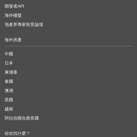
開發者API
海外樓盤
地產界專家前景論壇
海外房產
中國
日本
柬埔寨
泰國
澳洲
英國
越南
阿拉伯聯合酋長國
你在找什麼？