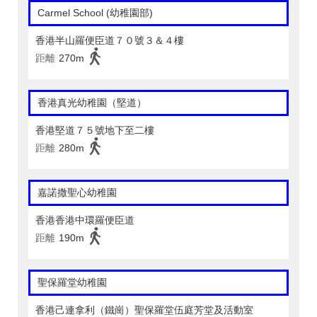
Carmel School (幼稚園部)
香港半山羅便臣道７０號３＆４樓
距離
270m
香港真光幼稚園（堅道）
香港堅道７５號地下至二樓
距離
280m
嘉諾撒聖心幼稚園
香港香港中環羅便臣道
距離
190m
聖保羅堂幼稚園
香港己連拿利（鐵崗）聖保羅堂伍庭芳堂及活動室