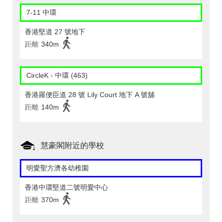
7-11 中環
香港堅道 27 號地下
距離
340m
CircleK - 中環 (463)
香港羅便臣道 28 號 Lily Court 地下 A 號舖
距離
140m
慧豪閣附近的學校
明愛聖方濟各幼稚園
香港中環堅道二號明愛中心
距離
370m