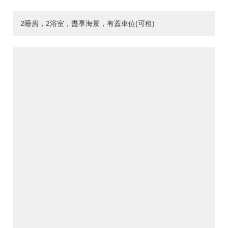
2睡房，2浴室，盡享海景，有蓋車位(可租)