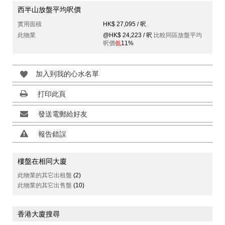
西半山放盤平均呎價
實用面積
HK$ 27,095 / 呎
此物業
@HK$ 24,223 / 呎
比較同區放盤平均
呎價
低
11%
加入到我的心水名單
打印此頁
發送電郵給好友
報告錯誤
樓盤在相同大廈
此物業的其它出租盤
(2)
此物業的其它出售盤
(10)
香港大廈搜尋