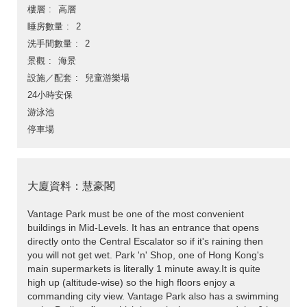
樓層
高層
睡房數量
2
洗手間數量
2
景觀
海景
設施／配套
兒童游樂場
24小時安保
游泳池
停車場
大廈資料：慧豪閣
Vantage Park must be one of the most convenient
buildings in Mid-Levels. It has an entrance that opens
directly onto the Central Escalator so if it's raining then
you will not get wet. Park 'n' Shop, one of Hong Kong's
main supermarkets is literally 1 minute away.It is quite
high up (altitude-wise) so the high floors enjoy a
commanding city view. Vantage Park also has a swimming