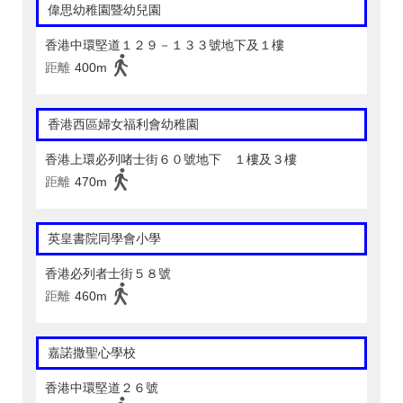
偉思幼稚園暨幼兒園
香港中環堅道１２９－１３３號地下及１樓
距離
400m
香港西區婦女福利會幼稚園
香港上環必列啫士街６０號地下 １樓及３樓
距離
470m
英皇書院同學會小學
香港必列者士街５８號
距離
460m
嘉諾撒聖心學校
香港中環堅道２６號