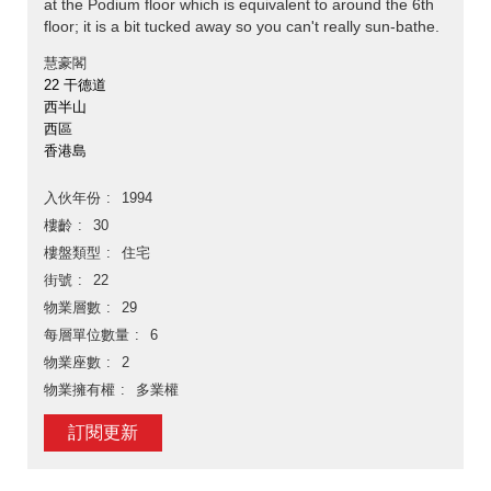
at the Podium floor which is equivalent to around the 6th
floor; it is a bit tucked away so you can't really sun-bathe.
慧豪閣
22 干德道
西半山
西區
香港島
入伙年份
1994
樓齡
30
樓盤類型
住宅
街號
22
物業層數
29
每層單位數量
6
物業座數
2
物業擁有權
多業權
訂閱更新