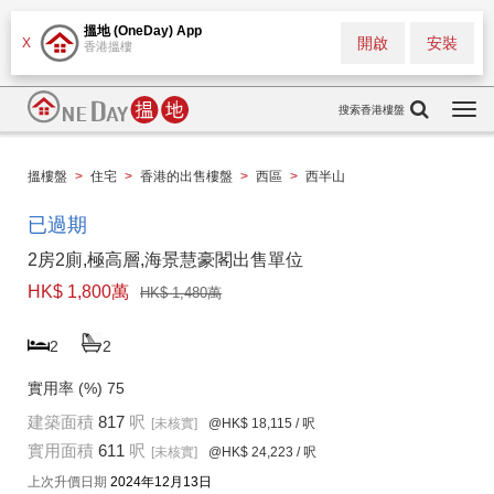
搵地 (OneDay) App
開啟
安裝
X
香港搵樓
搜索香港樓盤
Togg
navi
搵樓盤
>
住宅
>
香港的出售樓盤
>
西區
>
西半山
已過期
2房2廁,極高層,海景慧豪閣出售單位
HK$ 1,800萬
HK$ 1,480萬
2
2
實用率 (%)
75
建築面積
817
呎
[未核實]
@HK$ 18,115
/ 呎
實用面積
611
呎
[未核實]
@HK$ 24,223
/ 呎
上次升價日期
2024年12月13日