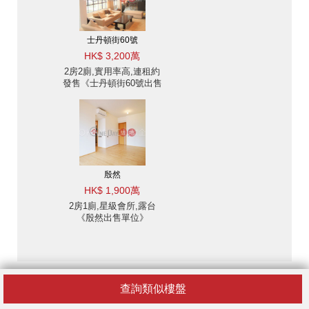
士丹頓街60號
HK$ 3,200萬
2房2廁,實用率高,連租約
發售《士丹頓街60號出售
單位》
殷然
HK$ 1,900萬
2房1廁,星級會所,露台
《殷然出售單位》
免責聲明
查詢類似樓盤