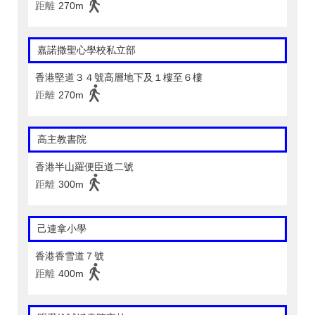
距離
270m
嘉諾撒聖心學校私立部
香港堅道３４號高層地下及１樓至６樓
距離
270m
高主教書院
香港半山羅便臣道二號
距離
300m
己連拿小學
香港香雪道７號
距離
400m