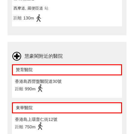
西摩道, 羅便臣道
站
距離
130m
慧豪閣附近的醫院
贊育醫院
香港島西營盤醫院道30號
距離
990m
東華醫院
香港島上環普仁街12號
距離
750m