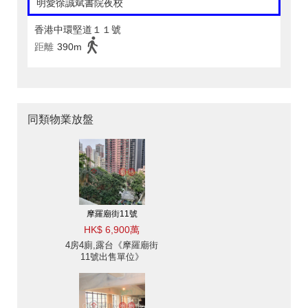
明愛徐誠斌書院夜校
香港中環堅道１１號
距離
390m
同類物業放盤
摩羅廟街11號
HK$ 6,900萬
4房4廁,露台《摩羅廟街
11號出售單位》