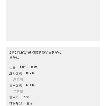
2房2廁,極高層,海景慧豪閣出售單位
西半山
出售
HK$ 1,800萬
建築面積
817 呎
[未核實]
實用面積
611 呎
[未核實]
實用率
75%
樓盤類型
住宅