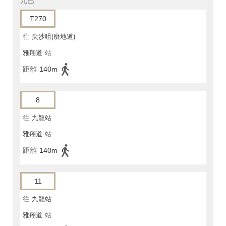
九巴
T270
往
尖沙咀(麼地道)
雅翔道
站
距離
140m
8
往
九龍站
雅翔道
站
距離
140m
11
往
九龍站
雅翔道
站