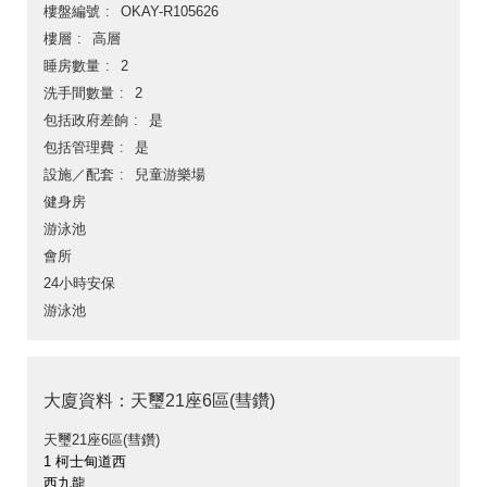
樓盤編號
OKAY-R105626
樓層
高層
睡房數量
2
洗手間數量
2
包括政府差餉
是
包括管理費
是
設施／配套
兒童游樂場
健身房
游泳池
會所
24小時安保
游泳池
大廈資料：天璽21座6區(彗鑽)
天璽21座6區(彗鑽)
1 柯士甸道西
西九龍