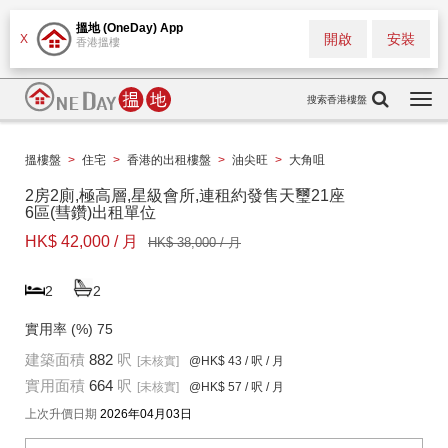
搵地 (OneDay) App
開啟
安裝
X
香港搵樓
搜索香港樓盤
Togg
navi
搵樓盤
>
住宅
>
香港的出租樓盤
>
油尖旺
>
大角咀
2房2廁,極高層,星級會所,連租約發售天璽21座
6區(彗鑽)出租單位
HK$ 42,000 / 月
HK$ 38,000 / 月
2
2
實用率 (%)
75
建築面積
882
呎
[未核實]
@HK$ 43
/ 呎 / 月
實用面積
664
呎
[未核實]
@HK$ 57
/ 呎 / 月
上次升價日期
2026年04月03日