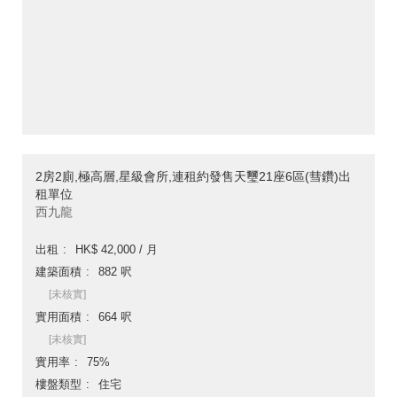
2房2廁,極高層,星級會所,連租約發售天璽21座6區(彗鑽)出
租單位
西九龍
出租
HK$ 42,000 / 月
建築面積
882 呎
[未核實]
實用面積
664 呎
[未核實]
實用率
75%
樓盤類型
住宅