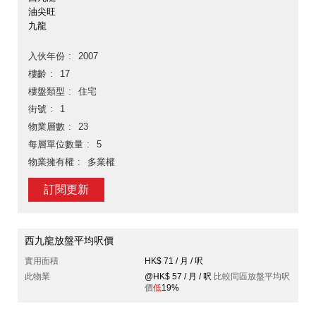
油尖旺
九龍
入伙年份
2007
樓齡
17
樓盤類型
住宅
街號
1
物業層數
23
每層單位數量
5
物業擁有權
多業權
訂閱更新
西九龍放盤平均呎價
實用面積
HK$ 71 / 月 / 呎
此物業
@HK$ 57 / 月 / 呎
比較同區放盤平均呎
價
低
19%