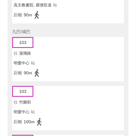
高主教書院, 羅便臣道
站
距離
90m
九巴/城巴
103
往
蒲飛路
明愛中心
站
距離
90m
103
往
竹園邨
明愛中心
站
距離
100m