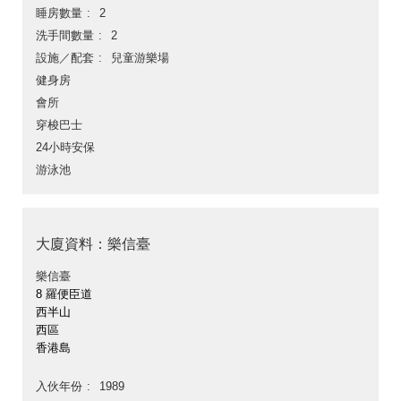
睡房數量
2
洗手間數量
2
設施／配套
兒童游樂場
健身房
會所
穿梭巴士
24小時安保
游泳池
大廈資料：樂信臺
樂信臺
8 羅便臣道
西半山
西區
香港島
入伙年份
1989