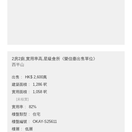
2房2廁,實用率高,星級會所《樂信臺出售單位》
西半山
出售
HK$ 2,600萬
建築面積
1,286 呎
實用面積
1,058 呎
[未核實]
實用率
82%
樓盤類型
住宅
樓盤編號
OKAY-S25611
樓層
低層