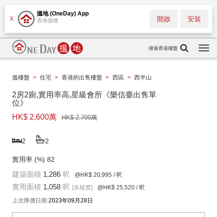
搵地 (OneDay) App
開啟
安裝
X
香港搵樓
搜索香港樓盤
Togg
navi
搵樓盤
>
住宅
>
香港的出售樓盤
>
西區
>
西半山
2房2廁,實用率高,星級會所《樂信臺出售單
位》
HK$ 2,600萬
HK$ 2,700萬
2
2
實用率 (%)
82
建築面積
1,286
呎
@HK$ 20,995
/ 呎
實用面積
1,058
呎
[未核實]
@HK$ 25,520
/ 呎
上次降價日期
2023年09月28日