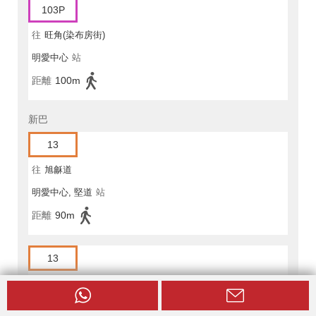
103P
往
旺角(染布房街)
明愛中心
站
距離
100m
新巴
13
往
旭龢道
明愛中心, 堅道
站
距離
90m
13
往
中環(大會堂)
明愛中心, 堅道
站