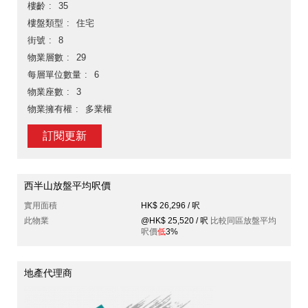
樓齡
35
樓盤類型
住宅
街號
8
物業層數
29
每層單位數量
6
物業座數
3
物業擁有權
多業權
訂閱更新
西半山放盤平均呎價
實用面積
HK$ 26,296 / 呎
此物業
@HK$ 25,520 / 呎
比較同區放盤平均
呎價
低
3%
地產代理商