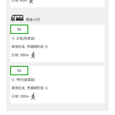
距離
60m
專線小巴
56
往
北角(馬寶道)
羅便臣道, 秀麗閣對面
站
距離
390m
56
往
灣仔(循環線)
羅便臣道, 秀麗閣對面
站
距離
390m