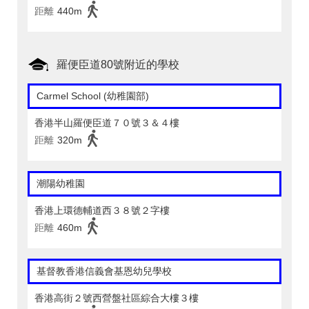
距離
440m
羅便臣道80號附近的學校
Carmel School (幼稚園部)
香港半山羅便臣道７０號３＆４樓
距離
320m
潮陽幼稚園
香港上環德輔道西３８號２字樓
距離
460m
基督教香港信義會基恩幼兒學校
香港高街２號西營盤社區綜合大樓３樓