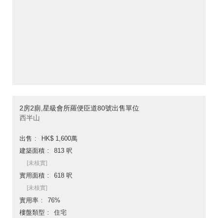
2房2廁,星級會所羅便臣道80號出售單位
西半山
出售
HK$ 1,600萬
建築面積
813 呎
[未核實]
實用面積
618 呎
[未核實]
實用率
76%
樓盤類型
住宅