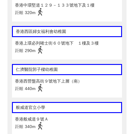
香港中環堅道１２９－１３３號地下及１樓
距離
320m
香港西區婦女福利會幼稚園
香港上環必列啫士街６０號地下 １樓及３樓
距離
290m
仁濟醫院郭子樑幼稚園
香港西營盤高街９號地下上層（南）
距離
440m
般咸道官立小學
香港般咸道９號Ａ
距離
340m