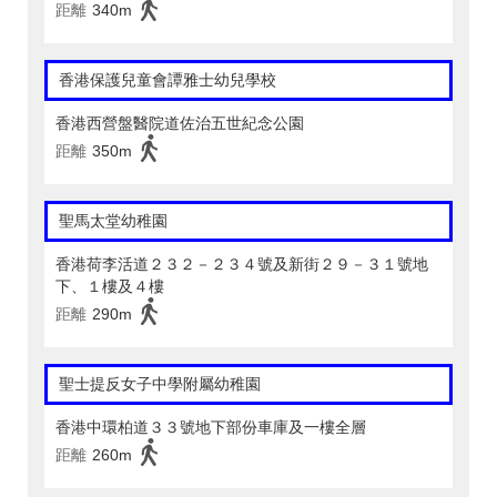
距離
340m
香港保護兒童會譚雅士幼兒學校
香港西營盤醫院道佐治五世紀念公園
距離
350m
聖馬太堂幼稚園
香港荷李活道２３２－２３４號及新街２９－３１號地
下、１樓及４樓
距離
290m
聖士提反女子中學附屬幼稚園
香港中環柏道３３號地下部份車庫及一樓全層
距離
260m