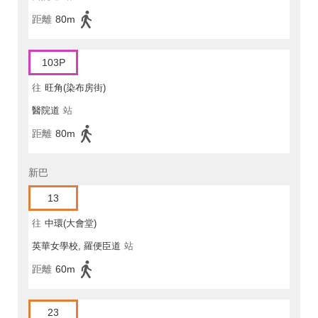
距離
80m
103P
往
旺角(染布房街)
醫院道
站
距離
80m
新巴
13
往
中環(大會堂)
英華女學校, 羅便臣道
站
距離
60m
23