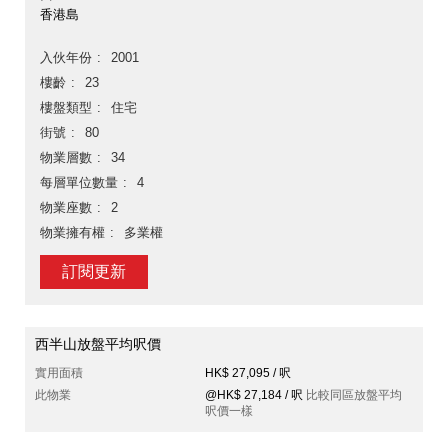
香港島
入伙年份
2001
樓齡
23
樓盤類型
住宅
街號
80
物業層數
34
每層單位數量
4
物業座數
2
物業擁有權
多業權
訂閱更新
西半山放盤平均呎價
實用面積
HK$ 27,095 / 呎
此物業
@HK$ 27,184 / 呎
比較同區放盤平均
呎價一樣