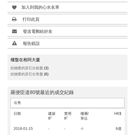
加入到我的心水名單
打印此頁
發送電郵給好友
報告錯誤
樓盤在相同大廈
此物業的其它出租盤
(3)
此物業的其它出售盤
(6)
羅便臣道80號最近的成交紀錄
出售
日期
建築
實用
樓層/
HK$
2
2
ft
ft
單位
2018-01-15
-
-
-/-
6億