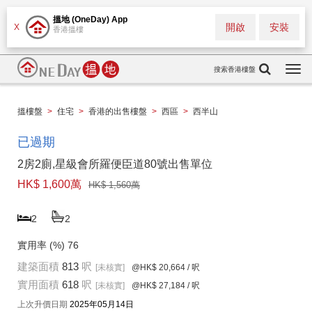
搵地 (OneDay) App
開啟
安裝
X
香港搵樓
搜索香港樓盤
Togg
navi
搵樓盤
>
住宅
>
香港的出售樓盤
>
西區
>
西半山
已過期
2房2廁,星級會所羅便臣道80號出售單位
HK$ 1,600萬
HK$ 1,560萬
2
2
實用率 (%)
76
建築面積
813
呎
[未核實]
@HK$ 20,664
/ 呎
實用面積
618
呎
[未核實]
@HK$ 27,184
/ 呎
上次升價日期
2025年05月14日