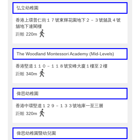
弘立幼稚園
香港上環普仁街１７號東輝花園地下２－３號舖及４號
舖地下連閣樓
距離
220m
The Woodland Montessori Academy (Mid-Levels)
香港堅道１１０－１１８號安峰大廈１樓至２樓
距離
340m
偉思幼稚園
香港中環堅道１２９－１３３號地庫一至三層
距離
320m
偉思幼稚園暨幼兒園