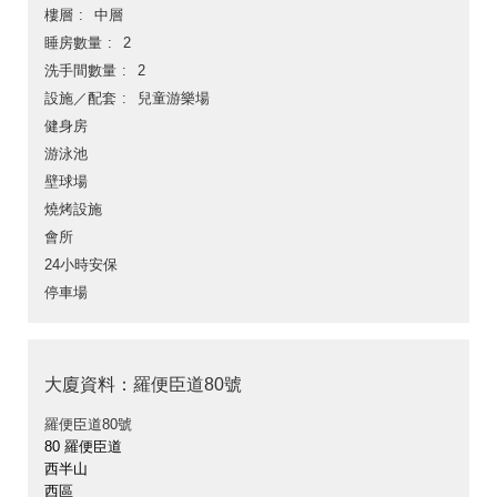
樓層
中層
睡房數量
2
洗手間數量
2
設施／配套
兒童游樂場
健身房
游泳池
壁球場
燒烤設施
會所
24小時安保
停車場
大廈資料：羅便臣道80號
羅便臣道80號
80 羅便臣道
西半山
西區