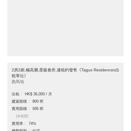
2房2廁,極高層,星級會所,連租約發售《Tagus Residences出
租單位》
跑馬地
出租
HK$ 36,000 / 月
建築面積
800 呎
實用面積
595 呎
[未核實]
實用率
74%
樓盤類型
住宅