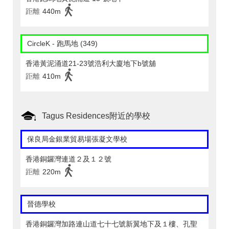
距離
440m
CircleK - 跑馬地 (349)
香港黃泥涌道21-23號浩利大廈地下b號舖
距離
410m
Tagus Residences附近的學校
保良局金銀業貿易場張凝文學校
香港銅鑼灣連道２及１２號
距離
220m
晉德學校
香港銅鑼灣加路連山道七十七號新翼地下及１樓、孔聖