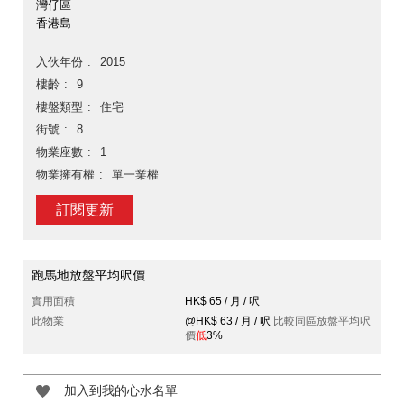
灣仔區
香港島
入伙年份
2015
樓齡
9
樓盤類型
住宅
街號
8
物業座數
1
物業擁有權
單一業權
訂閱更新
跑馬地放盤平均呎價
實用面積
HK$ 65 / 月 / 呎
此物業
@HK$ 63 / 月 / 呎
比較同區放盤平均呎
價
低
3%
加入到我的心水名單