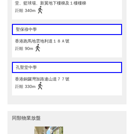
堂、籃球場、新翼地下樓梯及１樓樓梯
距離
340m
聖保祿中學
香港跑馬地雲地利道１８Ａ號
距離
90m
孔聖堂中學
香港銅鑼灣加路連山道７７號
距離
330m
同類物業放盤