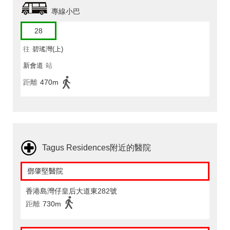
專線小巴
28
往
碧瑤灣(上)
新會道
站
距離
470m
Tagus Residences附近的醫院
鄧肇堅醫院
香港島灣仔皇后大道東282號
距離
730m