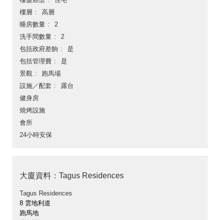
樓層
高層
睡房數量
2
洗手間數量
2
包括政府差餉
是
包括管理費
是
景觀
跑馬場
設施／配套
露台
健身房
燒烤設施
會所
24小時安保
大廈資料：Tagus Residences
Tagus Residences
8 雲地利道
跑馬地