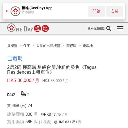
搵地 (OneDay) App
開啟
安裝
X
香港搵樓
搜索香港樓盤
Togg
navi
搵樓盤
>
住宅
>
香港的出租樓盤
>
灣仔區
>
跑馬地
已過期
2房2廁,極高層,星級會所,連租約發售《Tagus
Residences出租單位》
HK$ 36,000 / 月
HK$ 35,000 / 月
2
2
實用率 (%)
74
建築面積
800
呎
@HK$ 47
/ 呎 / 月
實用面積
595
呎
[未核實]
@HK$ 63
/ 呎 / 月