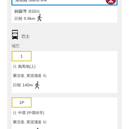
港島綫 Island line
銅鑼灣
港鐵站
距離
0.8km
巴士
城巴
1
往
跑馬地(上)
樂活道, 黃泥涌道
站
距離
140m
1P
往
中環 (中環街市)
樂活道, 黃泥涌道
站