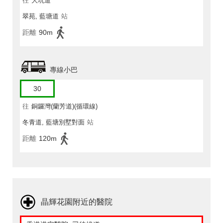
往
大坑道
翠苑, 藍塘道
站
距離
90m
專線小巴
30
往
銅鑼灣(蘭芳道)(循環線)
冬青道, 藍塘別墅對面
站
距離
120m
晶輝花園附近的醫院