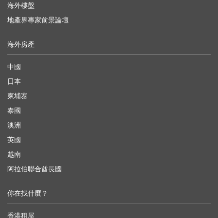
海外樓盤
地產界專家前景論壇
海外房產
中國
日本
柬埔寨
泰國
澳洲
英國
越南
阿拉伯聯合酋長國
你在找什麼？
香港租屋