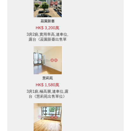
菽園新臺
HK$ 3,200萬
3房2廁,實用率高,連車位,
露台《菽園新臺出售單
位》
慧莉苑
HK$ 1,580萬
3房1廁,極高層,連車位,露
台《慧莉苑出售單位》