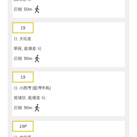
距離
50m
19
往
大坑道
翠苑, 藍塘道
站
距離
90m
19
往
小西灣 (藍灣半島)
箕璉坊, 藍塘道
站
距離
90m
19P