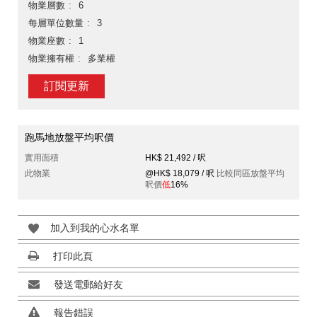
物業層數
6
每層單位數量
3
物業座數
1
物業擁有權
多業權
訂閱更新
跑馬地放盤平均呎價
實用面積
HK$ 21,492 / 呎
此物業
@HK$ 18,079 / 呎
比較同區放盤平均
呎價
低
16%
加入到我的心水名單
打印此頁
發送電郵給好友
報告錯誤