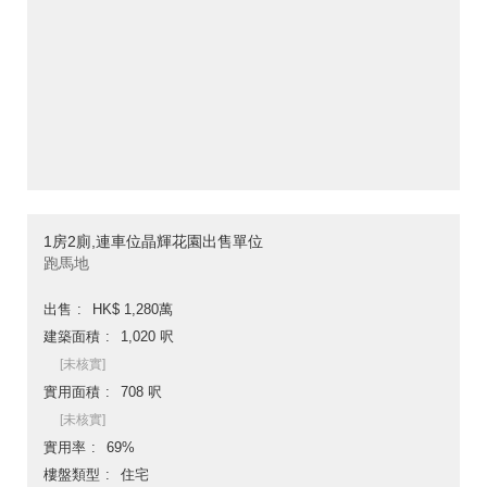
1房2廁,連車位晶輝花園出售單位
跑馬地
出售
HK$ 1,280萬
建築面積
1,020 呎
[未核實]
實用面積
708 呎
[未核實]
實用率
69%
樓盤類型
住宅