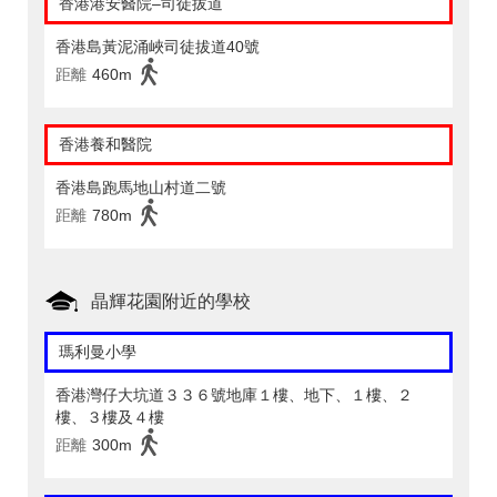
香港港安醫院–司徒拔道
香港島黃泥涌峽司徒拔道40號
距離
460m
香港養和醫院
香港島跑馬地山村道二號
距離
780m
晶輝花園附近的學校
瑪利曼小學
香港灣仔大坑道３３６號地庫１樓、地下、１樓、２
樓、３樓及４樓
距離
300m