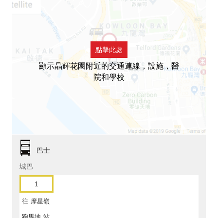
點擊此處
顯示晶輝花園附近的交通連線，設施，醫
院和學校
巴士
城巴
1
往
摩星嶺
跑馬地
站