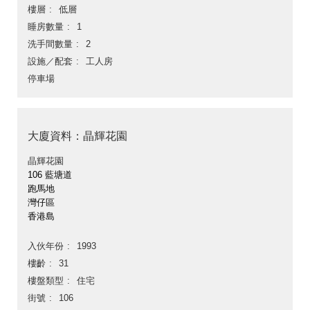
樓層
低層
睡房數量
1
洗手間數量
2
設施／配套
工人房
停車場
大廈資料：晶輝花園
晶輝花園
106 藍塘道
跑馬地
灣仔區
香港島
入伙年份
1993
樓齡
31
樓盤類型
住宅
街號
106