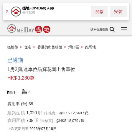
搵地 (OneDay) App
開啟
安裝
X
香港搵樓
搜索香港樓盤
Togg
navi
搵樓盤
>
住宅
>
香港的出售樓盤
>
灣仔區
>
跑馬地
已過期
1房2廁,連車位晶輝花園出售單位
HK$ 1,280萬
1
2
實用率 (%)
69
建築面積
1,020
呎
[未核實]
@HK$ 12,549
/ 呎
實用面積
708
呎
[未核實]
@HK$ 18,079
/ 呎
上次更新日期
2025年07月18日