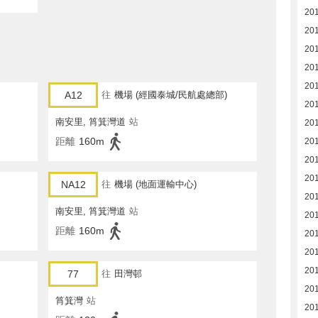
20
20
20
20
20
A12
往
機場 (經國泰城/民航處總部)
20
南安里, 筲箕灣道
站
20
距離
160m
20
20
20
NA12
往
機場 (地面運輸中心)
20
南安里, 筲箕灣道
站
20
距離
160m
20
20
20
77
往
田灣邨
20
筲箕灣
站
20