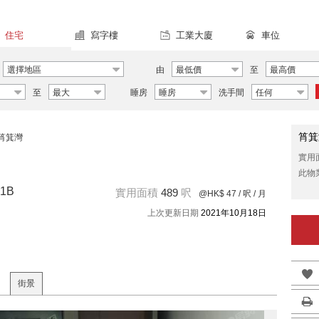
住宅
寫字樓
工業大廈
車位
選擇地區
由
最低價
至
最高價
至
最大
睡房
睡房
洗手間
任何
筲箕
筲箕灣
實用
此物
1B
實用面積
489
呎
@HK$ 47
/ 呎 / 月
上次更新日期
2021年10月18日
街景