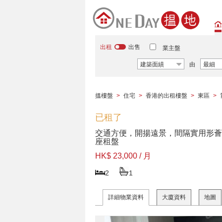
出租
出售
業主盤
建築面績
由
最細
搵樓盤
>
住宅
>
香港的出租樓盤
>
東區
>
已租了
交通方便，開揚遠景，間隔實用形薈
座租盤
HK$ 23,000 / 月
2
1
詳細物業資料
大廈資料
地圖