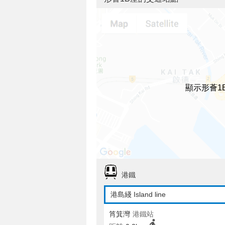
顯示形薈1
港鐵
港島綫 Island line
筲箕灣
港鐵站