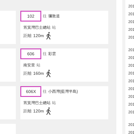
20
20
102
往
彌敦道
20
筲箕灣巴士總站
站
20
距離
120m
20
20
606
往
彩雲
20
南安里
站
20
距離
160m
20
20
20
606X
往
小西灣(藍灣半島)
20
筲箕灣巴士總站
站
20
距離
120m
20
20
20