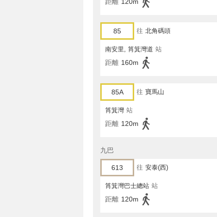
距離
120m
85
往
北角碼頭
南安里, 筲箕灣道
站
距離
160m
85A
往
寶馬山
筲箕灣
站
距離
120m
九巴
613
往
安泰(西)
筲箕灣巴士總站
站
距離
120m