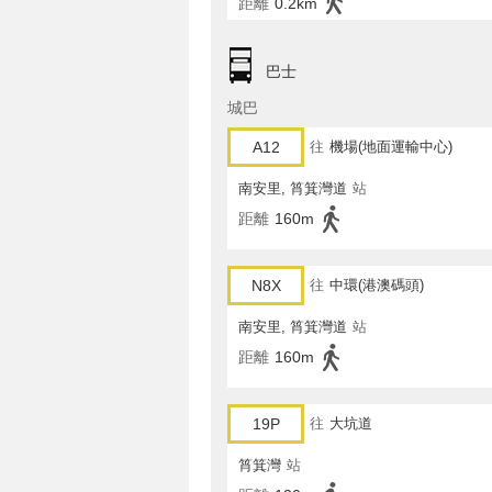
距離
0.2km
巴士
城巴
A12
往
機場(地面運輸中心)
南安里, 筲箕灣道
站
距離
160m
N8X
往
中環(港澳碼頭)
南安里, 筲箕灣道
站
距離
160m
19P
往
大坑道
筲箕灣
站