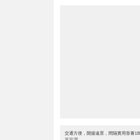
交通方便，開揚遠景，間隔實用形薈1
筲箕灣