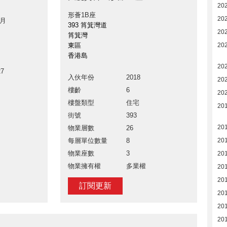
20
形薈1B座
20
 月
393 筲箕灣道
20
筲箕灣
東區
20
香港島
20
27
入伙年份
2018
20
樓齡
6
20
樓盤類型
住宅
20
街號
393
20
物業層數
26
每層單位數量
8
20
物業座數
3
20
物業擁有權
多業權
20
20
訂閱更新
20
20
20