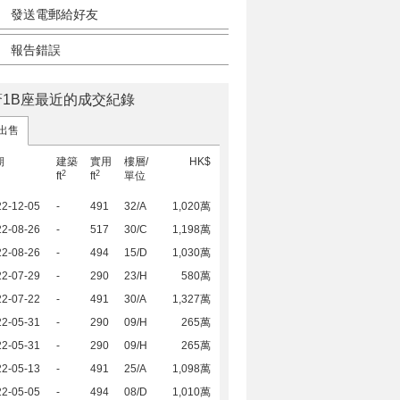
發送電郵給好友
報告錯誤
薈1B座最近的成交紀錄
出售
期
建築
實用
樓層/
HK$
2
2
ft
ft
單位
22-12-05
-
491
32/A
1,020萬
22-08-26
-
517
30/C
1,198萬
22-08-26
-
494
15/D
1,030萬
22-07-29
-
290
23/H
580萬
22-07-22
-
491
30/A
1,327萬
22-05-31
-
290
09/H
265萬
22-05-31
-
290
09/H
265萬
22-05-13
-
491
25/A
1,098萬
22-05-05
-
494
08/D
1,010萬