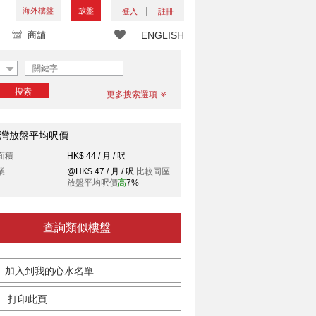
海外樓盤
放盤
登入
註冊
商舖
ENGLISH
搜索
更多搜索選項
灣放盤平均呎價
面積
HK$ 44 / 月 / 呎
業
@HK$ 47 / 月 / 呎
比較同區
放盤平均呎價
高
7%
查詢類似樓盤
加入到我的心水名單
打印此頁