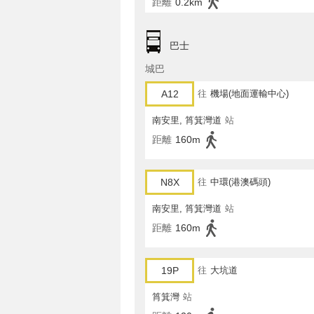
距離
0.2km
巴士
城巴
A12
往
機場(地面運輸中心)
南安里, 筲箕灣道
站
距離
160m
N8X
往
中環(港澳碼頭)
南安里, 筲箕灣道
站
距離
160m
19P
往
大坑道
筲箕灣
站