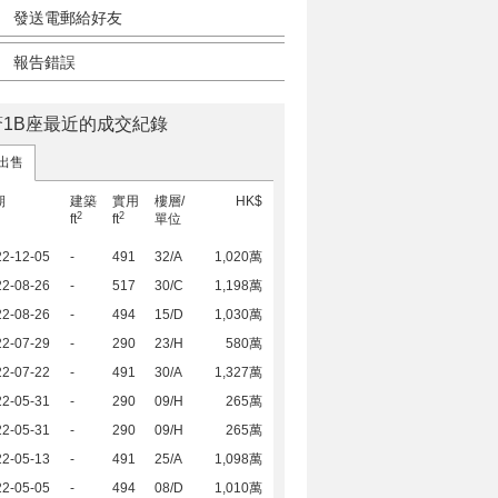
發送電郵給好友
報告錯誤
薈1B座最近的成交紀錄
出售
期
建築
實用
樓層/
HK$
2
2
ft
ft
單位
22-12-05
-
491
32/A
1,020萬
22-08-26
-
517
30/C
1,198萬
22-08-26
-
494
15/D
1,030萬
22-07-29
-
290
23/H
580萬
22-07-22
-
491
30/A
1,327萬
22-05-31
-
290
09/H
265萬
22-05-31
-
290
09/H
265萬
22-05-13
-
491
25/A
1,098萬
22-05-05
-
494
08/D
1,010萬