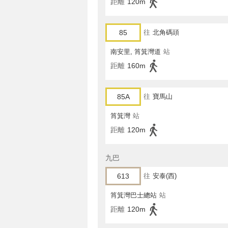
距離
120m
85
往
北角碼頭
南安里, 筲箕灣道
站
距離
160m
85A
往
寶馬山
筲箕灣
站
距離
120m
九巴
613
往
安泰(西)
筲箕灣巴士總站
站
距離
120m