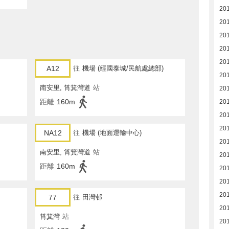
20
20
20
20
20
A12
往
機場 (經國泰城/民航處總部)
20
南安里, 筲箕灣道
站
20
距離
160m
20
20
20
NA12
往
機場 (地面運輸中心)
20
南安里, 筲箕灣道
站
20
距離
160m
20
20
20
77
往
田灣邨
20
筲箕灣
站
20