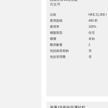
筲箕灣
出租
HK$ 21,000 /
實用面積
490 呎
實用率
100%
樓盤類型
住宅
樓層
未知
睡房數量
2
包括政府差餉
否
包括管理費
否
形薈1B座的交通站點