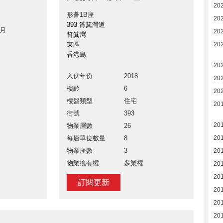
20
形薈1B座
20
393 筲箕灣道
 月
20
筲箕灣
東區
20
香港島
20
入伙年份
2018
20
樓齡
6
20
樓盤類型
住宅
20
街號
393
20
物業層數
26
每層單位數量
8
20
物業座數
3
20
物業擁有權
多業權
20
20
訂閱更新
20
20
20