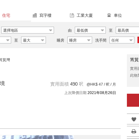
住宅
寫字樓
工業大廈
車位
選擇地區
由
最低價
至
最高價
至
最大
睡房
睡房
洗手間
任何
筲箕
筲箕灣
實用
此物
境
實用面積
490
呎
@HK$ 47
/ 呎 / 月
上次降價日期
2021年08月26日