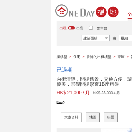
出租
出售
業主盤
建築面績
由
最細
搵樓盤
>
住宅
>
香港的出租樓盤
>
東區
>
已過期
內街清靜，開揚遠景，交通方便，環
優美，景觀開揚形薈1B座租盤
HK$ 21,000 / 月
HK$ 23,000 / 月
2
大廈資料
地圖
街景