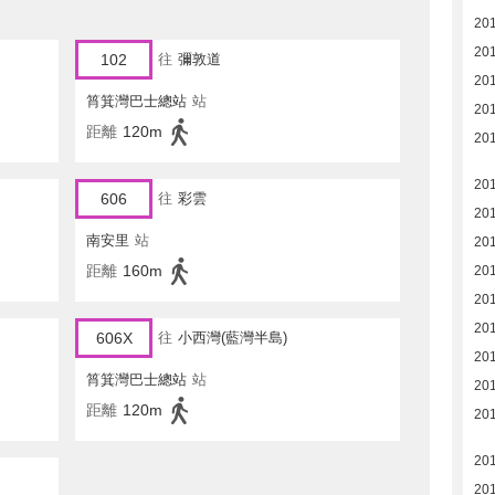
20
20
102
往
彌敦道
20
筲箕灣巴士總站
站
20
距離
120m
20
20
606
往
彩雲
20
南安里
站
20
距離
160m
20
20
20
606X
往
小西灣(藍灣半島)
20
筲箕灣巴士總站
站
20
距離
120m
20
20
20