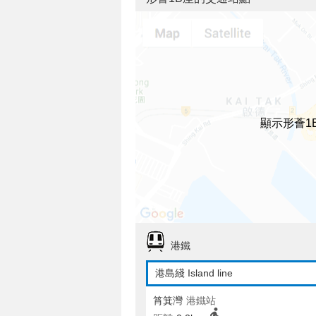
顯示形薈1
港鐵
港島綫 Island line
筲箕灣
港鐵站