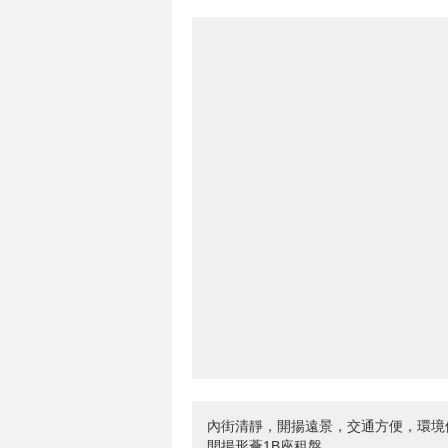
內街清靜，開揚遠景，交通方便，環境
開揚形薈1B座租盤