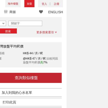
海外樓盤
放盤
登入
註冊
商舖
ENGLISH
搜索
更多搜索選項
灣放盤平均呎價
面積
HK$ 44 / 月 / 呎
業
@HK$ 47 / 月 / 呎
比較同區
放盤平均呎價
高
7%
查詢類似樓盤
加入到我的心水名單
打印此頁