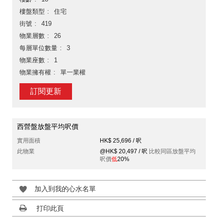
樓盤類型
住宅
街號
419
物業層數
26
每層單位數量
3
物業座數
1
物業擁有權
單一業權
訂閱更新
西營盤放盤平均呎價
實用面積
HK$ 25,696 / 呎
此物業
@HK$ 20,497 / 呎
比較同區放盤平均
呎價
低
20%
加入到我的心水名單
打印此頁