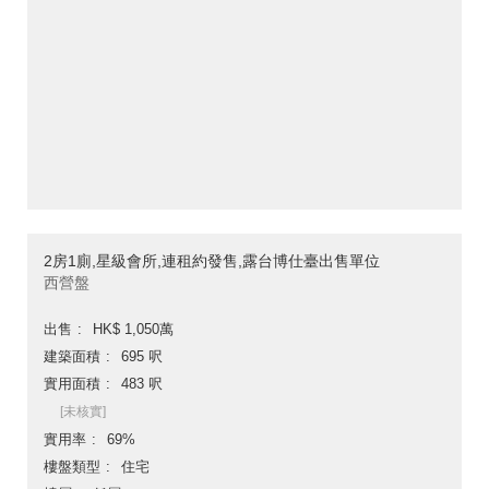
2房1廁,星級會所,連租約發售,露台博仕臺出售單位
西營盤
出售
HK$ 1,050萬
建築面積
695 呎
實用面積
483 呎
[未核實]
實用率
69%
樓盤類型
住宅