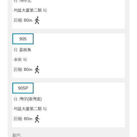
往
灣仔北
均益大廈第二期
站
距離
80m
905
往
荔枝角
水街
站
距離
80m
905P
往
灣仔(港灣道)
均益大廈第二期
站
距離
80m
新巴