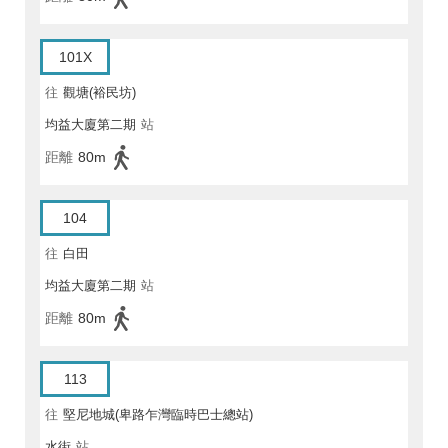
101X
往
觀塘(裕民坊)
均益大廈第二期
站
距離
80m
104
往
白田
均益大廈第二期
站
距離
80m
113
往
堅尼地城(卑路乍灣臨時巴士總站)
水街
站