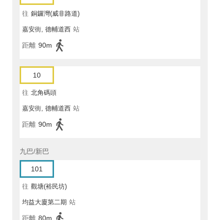
往
銅鑼灣(威非路道)
嘉安街, 德輔道西
站
距離
90m
10
往
北角碼頭
嘉安街, 德輔道西
站
距離
90m
九巴/新巴
101
往
觀塘(裕民坊)
均益大廈第二期
站
距離
80m