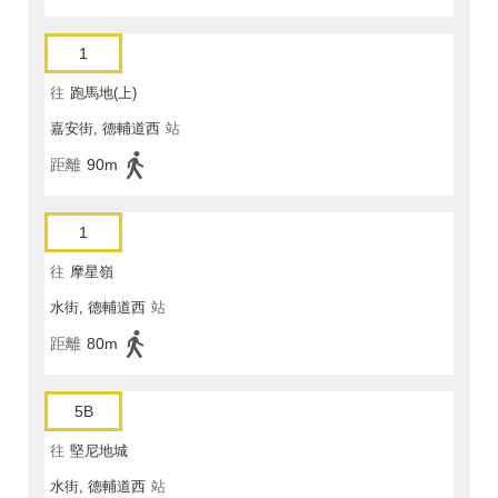
1
往
跑馬地(上)
嘉安街, 德輔道西
站
距離
90m
1
往
摩星嶺
水街, 德輔道西
站
距離
80m
5B
往
堅尼地城
水街, 德輔道西
站