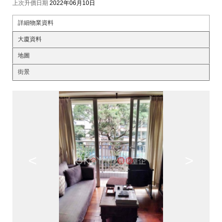
上次升價日期
2022年06月10日
詳細物業資料
大廈資料
地圖
街景
<
>