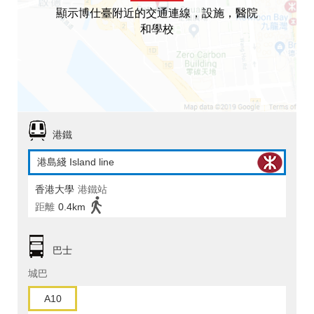
顯示博仕臺附近的交通連線，設施，醫院
和學校
港鐵
港島綫 Island line
香港大學
港鐵站
距離
0.4km
巴士
城巴
A10