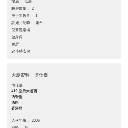
樓層
低層
睡房數量
2
洗手間數量
1
設施／配套
露台
兒童游樂場
健身房
會所
24小時安保
大廈資料：博仕臺
博仕臺
419 皇后大道西
西營盤
西區
香港島
入伙年份
2006
樓齡
18