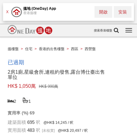
搵地 (OneDay) App
開啟
安裝
X
香港搵樓
搜索香港樓盤
Togg
navi
搵樓盤
>
住宅
>
香港的出售樓盤
>
西區
>
西營盤
已過期
2房1廁,星級會所,連租約發售,露台博仕臺出售
單位
HK$ 1,050萬
HK$ 990萬
2
1
實用率 (%)
69
建築面積
695
呎
@HK$ 14,245
/ 呎
實用面積
483
呎
[未核實]
@HK$ 20,497
/ 呎