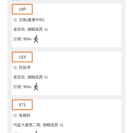
18P
往
北角(健康中街)
嘉安街, 德輔道西
站
距離
90m
18X
往
筲箕灣
嘉安街, 德輔道西
站
距離
90m
971
往
海麗邨
均益大廈第二期, 德輔道西
站