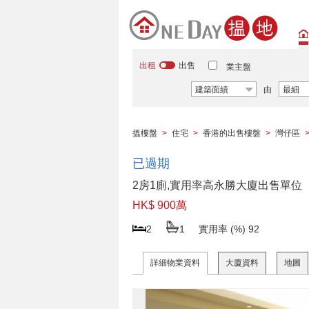
出租
出售
業主盤
建築面績
由
最細
搵樓盤
>
住宅
>
香港的出售樓盤
>
灣仔區
已過期
2房1廁,實用率高永勝大廈出售單位
HK$ 900萬
2
1
實用率 (%)
92
詳細物業資料
大廈資料
地圖