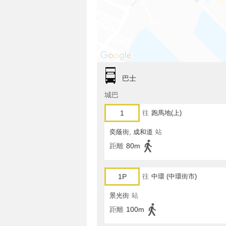
巴士
城巴
1
往
跑馬地(上)
奕蔭街, 成和道
站
距離
80m
1P
往
中環 (中環街市)
景光街
站
距離
100m