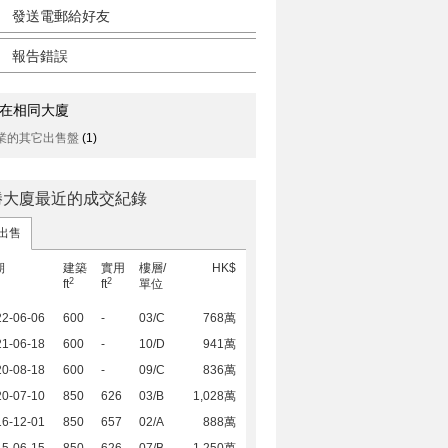
發送電郵給好友
報告錯誤
在相同大廈
業的其它出售盤
(1)
勝大廈最近的成交紀錄
出售
期
建築
實用
樓層/
HK$
2
2
ft
ft
單位
22-06-06
600
-
03/C
768萬
21-06-18
600
-
10/D
941萬
20-08-18
600
-
09/C
836萬
20-07-10
850
626
03/B
1,028萬
16-12-01
850
657
02/A
888萬