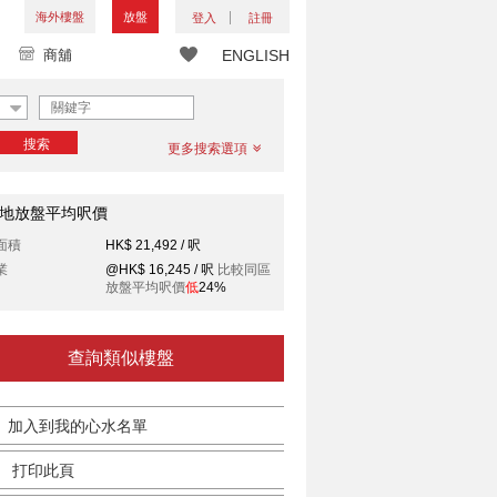
海外樓盤
放盤
登入
註冊
商舖
ENGLISH
搜索
更多搜索選項
地放盤平均呎價
面積
HK$ 21,492 / 呎
業
@HK$ 16,245 / 呎
比較同區
放盤平均呎價
低
24%
查詢類似樓盤
加入到我的心水名單
打印此頁