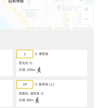
院和學校
1
往
摩星嶺
景光街
站
距離
100m
1P
往
跑馬地 (上)
奕蔭街, 成和道
站
距離
80m