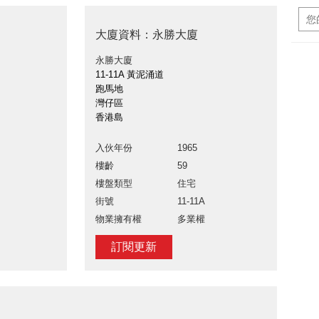
大廈資料：永勝大廈
永勝大廈
11-11A 黃泥涌道
跑馬地
灣仔區
香港島
入伙年份
1965
樓齡
59
樓盤類型
住宅
街號
11-11A
物業擁有權
多業權
訂閱更新