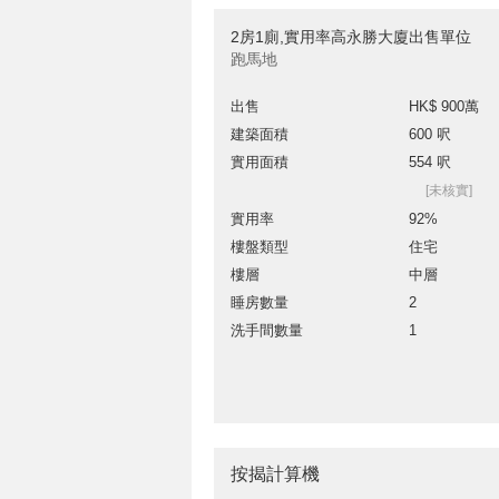
2房1廁,實用率高永勝大廈出售單位
跑馬地
出售
HK$ 900萬
建築面積
600 呎
實用面積
554 呎
[未核實]
實用率
92%
樓盤類型
住宅
樓層
中層
睡房數量
2
洗手間數量
1
按揭計算機