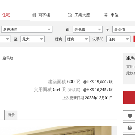
住宅
寫字樓
工業大廈
車位
選擇地區
由
最低價
至
最高價
至
最大
睡房
睡房
洗手間
任何
跑馬
>
跑馬地
實用
此物
建築面積
600
呎
@HK$ 15,000
/ 呎
實用面積
554
呎
[未核實]
@HK$ 16,245
/ 呎
上次更新日期
2023年12月01日
街景