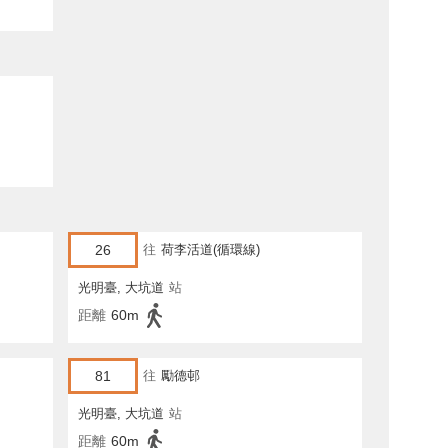
26
往
荷李活道(循環線)
光明臺, 大坑道
站
距離
60m
81
往
勵德邨
光明臺, 大坑道
站
距離
60m