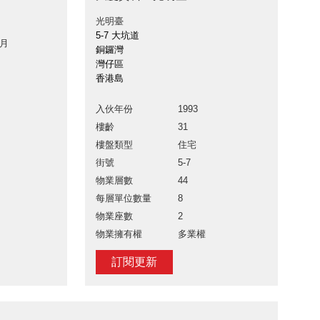
光明臺
5-7 大坑道
 月
銅鑼灣
灣仔區
香港島
入伙年份
1993
樓齡
31
樓盤類型
住宅
街號
5-7
物業層數
44
每層單位數量
8
物業座數
2
物業擁有權
多業權
訂閱更新