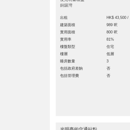
銅鑼灣
出租
HK$ 43,500 /
建築面積
989 呎
實用面積
800 呎
實用率
81%
樓盤類型
住宅
樓層
低層
睡房數量
3
包括政府差餉
否
包括管理費
否
光明臺的交通站點