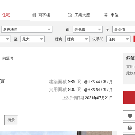
住宅
寫字樓
工業大廈
車位
選擇地區
由
最低價
至
最高價
至
最大
睡房
睡房
洗手間
任何
銅鑼
>
銅鑼灣
實用
此物
實
建築面積
989
呎
@HK$ 44
/ 呎 / 月
實用面積
800
呎
@HK$ 54
/ 呎 / 月
上次升價日期
2021年07月21日
街景