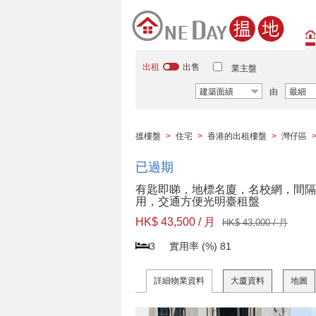
出租
出售
業主盤
建築面績
由
最細
搵樓盤
>
住宅
>
香港的出租樓盤
>
灣仔區
已過期
有匙即睇，地標名廈，名校網，間隔
用，交通方便光明臺租盤
HK$ 43,500 / 月
HK$ 43,000 / 月
3
實用率 (%)
81
詳細物業資料
大廈資料
地圖