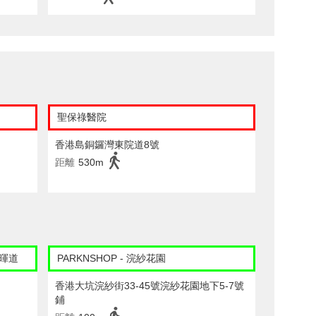
聖保祿醫院
香港島銅鑼灣東院道8號
距離
530m
春暉道
PARKNSHOP - 浣紗花園
香港大坑浣紗街33-45號浣紗花園地下5-7號
鋪