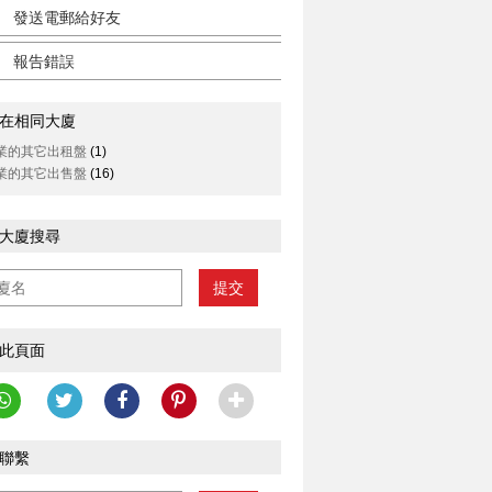
發送電郵給好友
報告錯誤
在相同大廈
業的其它出租盤
(1)
業的其它出售盤
(16)
大廈搜尋
提交
此頁面
聯繫