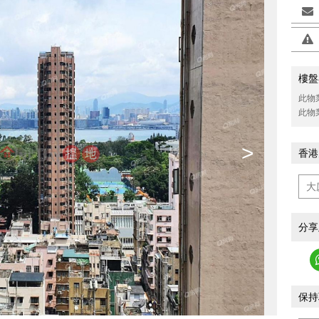
樓盤
此物
此物
>
香港
分享
保持