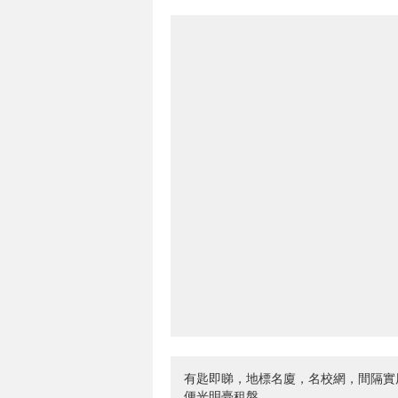
有匙即睇，地標名廈，名校網，間隔實
便光明臺租盤