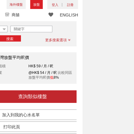
海外樓盤
放盤
登入
註冊
商舖
ENGLISH
搜索
更多搜索選項
灣放盤平均呎價
面積
HK$ 59 / 月 / 呎
業
@HK$ 54 / 月 / 呎
比較同區
放盤平均呎價
低
8%
查詢類似樓盤
加入到我的心水名單
打印此頁