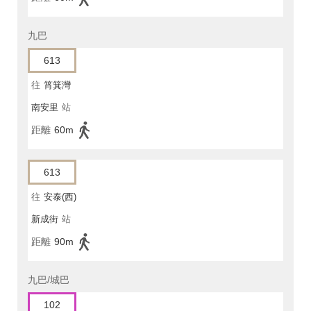
九巴
613
往
筲箕灣
南安里
站
距離
60m
613
往
安泰(西)
新成街
站
距離
90m
九巴/城巴
102