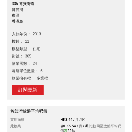
305 筲箕灣道
筲箕灣
東區
香港島
入伙年份
2013
樓齡
11
樓盤類型
住宅
街號
305
物業層數
24
每層單位數量
5
物業擁有權
多業權
訂閱更新
筲箕灣放盤平均呎價
實用面積
HK$ 44 / 月 / 呎
此物業
@HK$ 54 / 月 / 呎
比較同區放盤平均呎
價
高
22%