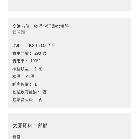
交通方便，乾淨企理譽都租盤
筲箕灣
出租
HK$ 16,000 / 月
實用面積
298 呎
實用率
100%
樓盤類型
住宅
樓層
低層
睡房數量
1
包括政府差餉
否
包括管理費
否
大廈資料：譽都
譽都