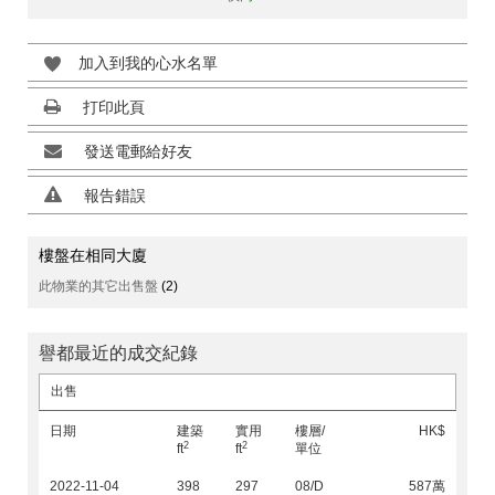
加入到我的心水名單
打印此頁
發送電郵給好友
報告錯誤
樓盤在相同大廈
此物業的其它出售盤
(2)
譽都最近的成交紀錄
出售
日期
建築
實用
樓層/
HK$
2
2
ft
ft
單位
2022-11-04
398
297
08/D
587萬