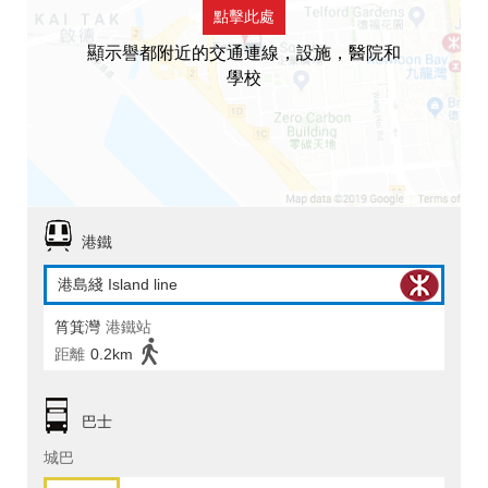
點擊此處
顯示譽都附近的交通連線，設施，醫院和
學校
港鐵
港島綫 Island line
筲箕灣
港鐵站
距離
0.2km
巴士
城巴