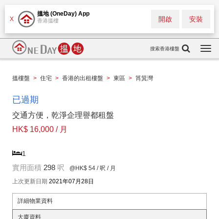
搵地 (OneDay) App
開啟
安裝
X
香港搵樓
搜索香港樓盤
Togg
navi
搵樓盤
>
住宅
>
香港的出租樓盤
>
東區
>
筲箕灣
已過期
交通方便，乾淨企理譽都租盤
HK$ 16,000 / 月
1
實用面積
298
呎
@HK$ 54
/ 呎 / 月
上次更新日期
2021年07月28日
詳細物業資料
大廈資料