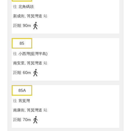
往
北角碼頭
新成街, 筲箕灣道
站
距離
90m
85
往
小西灣(藍灣半島)
南安里, 筲箕灣道
站
距離
60m
85A
往
筲箕灣
南康街, 筲箕灣道
站
距離
70m