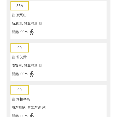
85A
往
寶馬山
新成街, 筲箕灣道
站
距離
90m
99
往
筲箕灣
南安里, 筲箕灣道
站
距離
60m
99
往
海怡半島
海灣華庭, 筲箕灣道
站
距離
60m