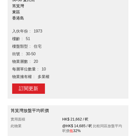
筲箕灣
東區
香港島
入伙年份
1973
樓齡
51
樓盤類型
住宅
街號
30-50
物業層數
20
每層單位數量
10
物業擁有權
多業權
訂閱更新
筲箕灣放盤平均呎價
實用面積
HK$ 21,662 / 呎
此物業
@HK$ 14,685 / 呎
比較同區放盤平均
呎價
低
32%