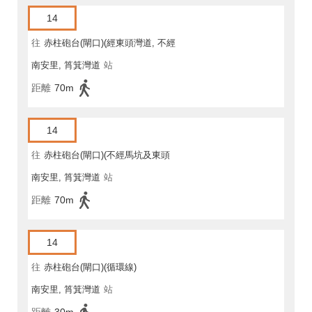
14
往
赤柱砲台(閘口)(經東頭灣道, 不經
南安里, 筲箕灣道
站
馬坑)
距離
70m
14
往
赤柱砲台(閘口)(不經馬坑及東頭
南安里, 筲箕灣道
站
灣道)
距離
70m
14
往
赤柱砲台(閘口)(循環線)
南安里, 筲箕灣道
站