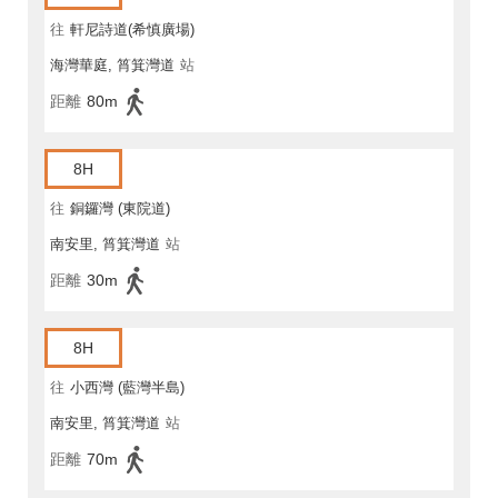
往
軒尼詩道(希慎廣場)
海灣華庭, 筲箕灣道
站
距離
80m
8H
往
銅鑼灣 (東院道)
南安里, 筲箕灣道
站
距離
30m
8H
往
小西灣 (藍灣半島)
南安里, 筲箕灣道
站
距離
70m