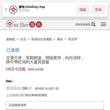
搵地 (OneDay) App
開啟
安裝
X
香港搵樓
搜索香港樓盤
Togg
navi
搵樓盤
>
住宅
>
香港的出售樓盤
>
東區
>
筲箕灣
已過期
交通方便，景觀開揚，間隔實用，內街清靜，
靜中帶旺鴻利大廈買賣盤
HK$ 418萬
HK$ 420萬
1
實用面積
286
呎
@HK$ 14,685
/ 呎
上次降價日期
2021年08月09日
詳細物業資料