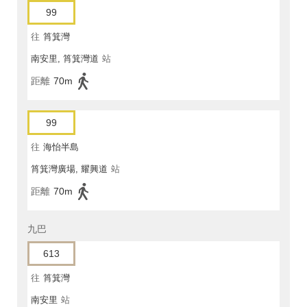
99
往
筲箕灣
南安里, 筲箕灣道
站
距離
70m
99
往
海怡半島
筲箕灣廣場, 耀興道
站
距離
70m
九巴
613
往
筲箕灣
南安里
站