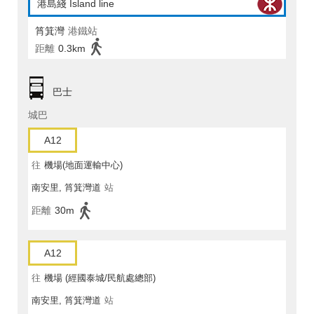
港島綫 Island line
筲箕灣
港鐵站
距離
0.3km
巴士
城巴
A12
往
機場(地面運輸中心)
南安里, 筲箕灣道
站
距離
30m
A12
往
機場 (經國泰城/民航處總部)
南安里, 筲箕灣道
站