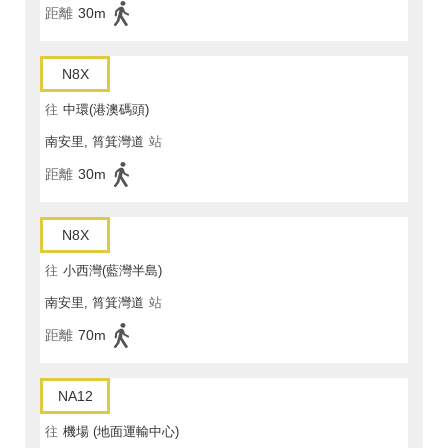
距離
30m
N8X
往
中環(港澳碼頭)
南安里, 筲箕灣道
站
距離
30m
N8X
往
小西灣(藍灣半島)
南安里, 筲箕灣道
站
距離
70m
NA12
往
機場 (地面運輸中心)