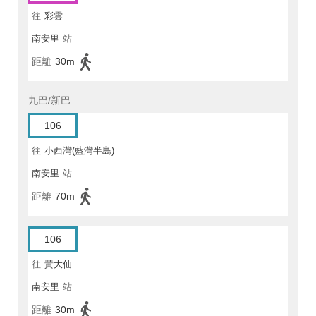
往
彩雲
南安里
站
距離
30m
九巴/新巴
106
往
小西灣(藍灣半島)
南安里
站
距離
70m
106
往
黃大仙
南安里
站
距離
30m