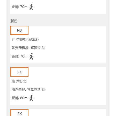
距離
70m
新巴
N8
往
杏花邨(循環線)
筲箕灣廣場, 耀興道
站
距離
70m
2X
往
灣仔北
海灣華庭, 筲箕灣道
站
距離
80m
2X