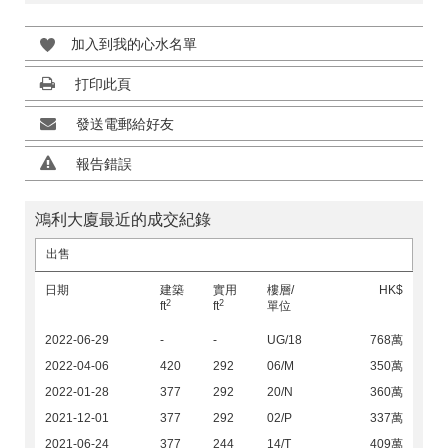
加入到我的心水名單
打印此頁
發送電郵給好友
報告錯誤
鴻利大廈最近的成交紀錄
出售
日期
建築
實用
樓層/
HK$
2
2
ft
ft
單位
2022-06-29
-
-
UG/18
768萬
2022-04-06
420
292
06/M
350萬
2022-01-28
377
292
20/N
360萬
2021-12-01
377
292
02/P
337萬
2021-06-24
377
244
14/T
409萬