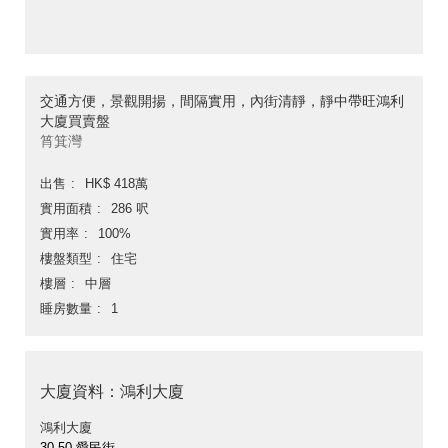
交通方便，景觀開揚，間隔實用，內街清靜，靜中帶旺鴻利
大廈買賣盤
筲箕灣
出售
HK$ 418萬
實用面積
286 呎
實用率
100%
樓盤類型
住宅
樓層
中層
睡房數量
1
大廈資料：鴻利大廈
鴻利大廈
30-50 愛民街