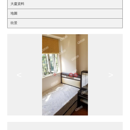
大廈資料
地圖
街景
<
>