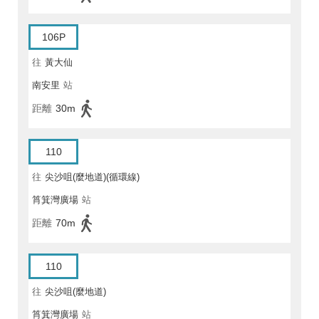
106P
往
黃大仙
南安里
站
距離
30m
110
往
尖沙咀(麼地道)(循環線)
筲箕灣廣場
站
距離
70m
110
往
尖沙咀(麼地道)
筲箕灣廣場
站