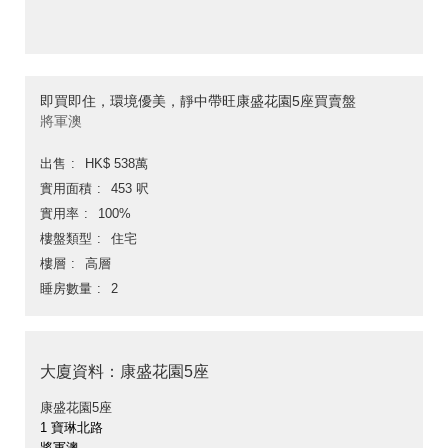
即買即住，環境優美，靜中帶旺康盛花園5座買賣盤
將軍澳
出售
HK$ 538萬
實用面積
453 呎
實用率
100%
樓盤類型
住宅
樓層
高層
睡房數量
2
大廈資料：康盛花園5座
康盛花園5座
1 寶琳北路
將軍澳