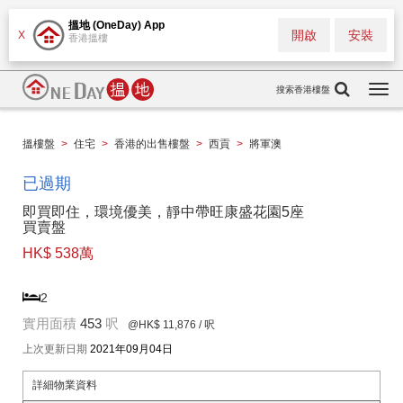
搵地 (OneDay) App
開啟
安裝
X
香港搵樓
搜索香港樓盤
Togg
navi
搵樓盤
>
住宅
>
香港的出售樓盤
>
西貢
>
將軍澳
已過期
即買即住，環境優美，靜中帶旺康盛花園5座
買賣盤
HK$ 538萬
2
實用面積
453
呎
@HK$ 11,876
/ 呎
上次更新日期
2021年09月04日
詳細物業資料