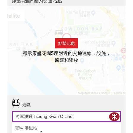
康盛花園5座的交通站點
點擊此處
顯示康盛花園5座附近的交通連線，設施，
醫院和學校
港鐵
將軍澳綫 Tseung Kwan O Line
寶琳
港鐵站