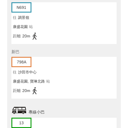
N691
往
調景嶺
康盛花園
站
距離
20m
新巴
798A
往
沙田市中心
康盛花園, 寶琳北路
站
距離
20m
專線小巴
13