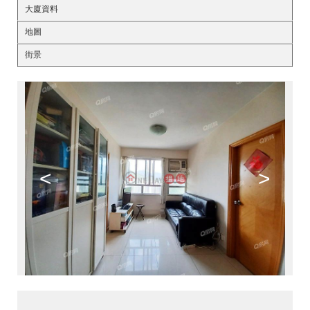
大廈資料
地圖
街景
<
>