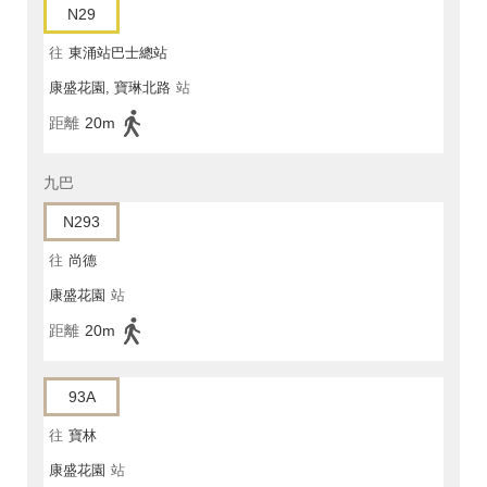
N29
往
東涌站巴士總站
康盛花園, 寶琳北路
站
距離
20m
九巴
N293
往
尚德
康盛花園
站
距離
20m
93A
往
寶林
康盛花園
站