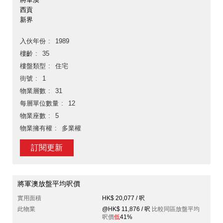
西貢
新界
入伙年份
1989
樓齡
35
樓盤類型
住宅
街號
1
物業層數
31
每層單位數量
12
物業座數
5
物業擁有權
多業權
訂閱更新
將軍澳放盤平均呎價
實用面積
HK$ 20,077 / 呎
此物業
@HK$ 11,876 / 呎
比較同區放盤平均
呎價
低
41%