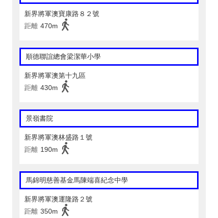
新界將軍澳寶康路８２號
距離
470m
順德聯誼總會梁潔華小學
新界將軍澳第十九區
距離
430m
景嶺書院
新界將軍澳林盛路１號
距離
190m
馬錦明慈善基金馬陳端喜紀念中學
新界將軍澳運隆路２號
距離
350m