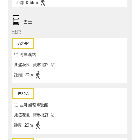
距離
0.5km
巴士
城巴
A29P
往
將軍澳站
康盛花園, 寶琳北路
站
距離
20m
E22A
往
亞洲國際博覽館
康盛花園, 寶琳北路
站
距離
20m