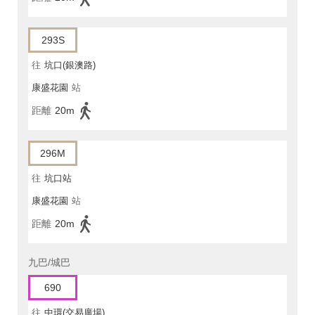
293S
往
坑口(銀澳路)
康盛花園
站
距離
20m
296M
往
坑口站
康盛花園
站
距離
20m
九巴/城巴
690
往
中環(交易廣場)