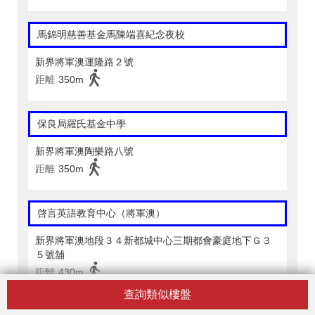
馬錦明慈善基金馬陳端喜紀念夜校
新界將軍澳運隆路２號
距離
350m
保良局羅氏基金中學
新界將軍澳陶樂路八號
距離
350m
啓言英語教育中心（將軍澳）
新界將軍澳地段３４新都城中心三期都會豪庭地下Ｇ３
５號舖
距離
430m
查詢類似樓盤