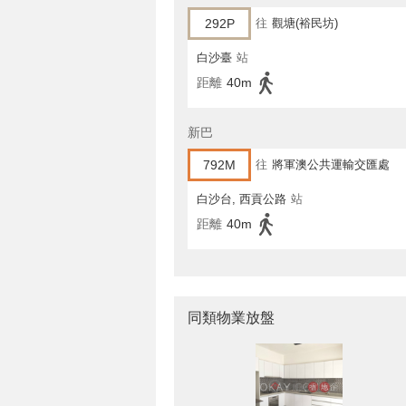
292P
往
觀塘(裕民坊)
白沙臺
站
距離
40m
新巴
792M
往
將軍澳公共運輸交匯處
白沙台, 西貢公路
站
距離
40m
同類物業放盤