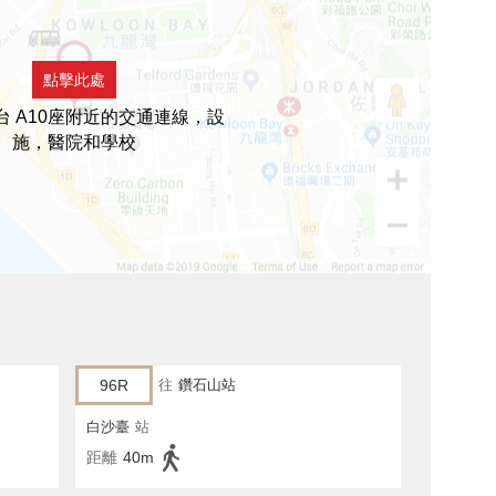
點擊此處
台 A10座附近的交通連線，設
施，醫院和學校
96R
往
鑽石山站
白沙臺
站
距離
40m