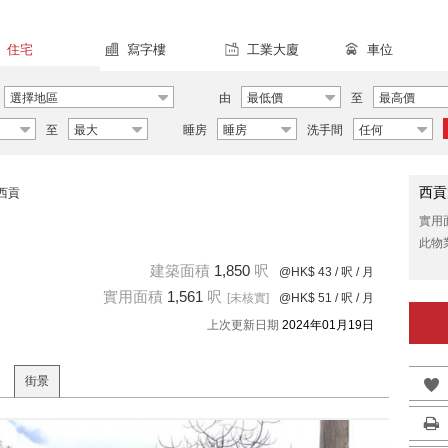
住宅
寫字樓
工業大廈
車位
選擇地區
由
最低價
至
最高價
至
最大
睡房
睡房
洗手間
任何
西貢
西貢
實用
此物
建築面積
1,850
呎
@HK$ 43
/ 呎 / 月
實用面積
1,561
呎
[未核實]
@HK$ 51
/ 呎 / 月
上次更新日期
2024年01月19日
街景