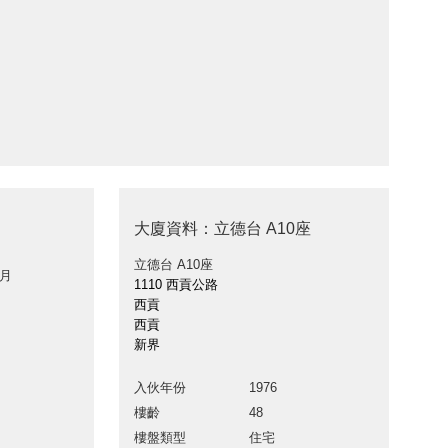
大廈資料：立德台 A10座
立德台 A10座
 月
1110 西貢公路
西貢
西貢
新界
入伙年份
1976
樓齡
48
樓盤類型
住宅