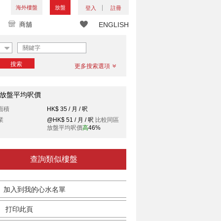
海外樓盤
放盤
登入
註冊
商舖
ENGLISH
搜索
更多搜索選項
放盤平均呎價
面積
HK$ 35 / 月 / 呎
業
@HK$ 51 / 月 / 呎
比較同區
放盤平均呎價
高
46%
查詢類似樓盤
加入到我的心水名單
打印此頁