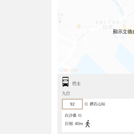
顯示立德
巴士
九巴
92
往
鑽石山站
白沙臺
站
距離
40m