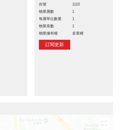
街號
1110
物業層數
1
每層單位數量
1
物業座數
1
物業擁有權
多業權
訂閱更新