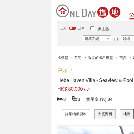
出租
出售
業主盤
建築面績
由
最細
搵樓盤
>
住宅
>
香港的出租樓盤
>
西貢
>
已租了
Hebe Haven Villa - Seaview & Pool
HK$ 80,000 / 月
3
3
實用率 (%)
84
詳細物業資料
大廈資料
地圖