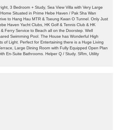
ght, 3 Bedroom + Study, Sea View Villa with Very Large
y Home Situated in Prime Hebe Haven / Pak Sha Wan
Drive to Hang Hau MTR & Tseung Kwan O Tunnel. Only Just
ebe Haven Yacht Clubs, HK Golf & Tennis Club & HK
 & Ferry Service to Beach all on the Doorstep. Well
ared Swimming Pool. The House has Wonderful High
 of Light. Perfect for Entertaining there is a Huge Living
Terrace, Large Dining Room with Fully Equipped Open Plan
ith En-Suite Bathrooms. Helper Q / Study. SRm, Utility