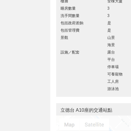
樓層
全棟大廈
睡房數量
3
洗手間數量
3
包括政府差餉
是
包括管理費
是
景觀
山景
海景
設施／配套
露台
平台
停車場
可養寵物
工人房
游泳池
立德台 A10座的交通站點