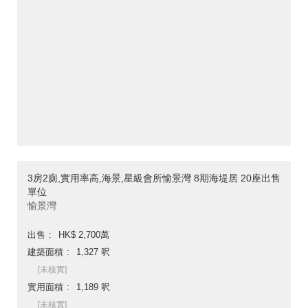
3房2廁,實用率高,海景,星級會所愉景灣 8期海堤居 20座出售
單位
愉景灣
出售
HK$ 2,700萬
建築面積
1,327 呎
[未核實]
實用面積
1,189 呎
[未核實]