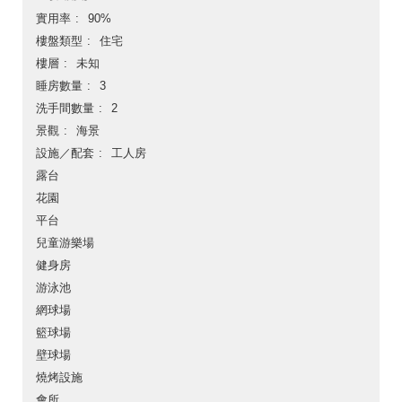
實用率
90%
樓盤類型
住宅
樓層
未知
睡房數量
3
洗手間數量
2
景觀
海景
設施／配套
工人房
露台
花園
平台
兒童游樂場
健身房
游泳池
網球場
籃球場
壁球場
燒烤設施
會所