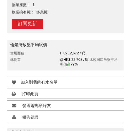
物業座數
1
物業擁有權
多業權
訂閱更新
愉景灣放盤平均呎價
實用面積
HK$ 12,672 / 呎
此物業
@HK$ 22,708 / 呎
比較同區放盤平均
呎價
高
79%
加入到我的心水名單
打印此頁
發送電郵給好友
報告錯誤