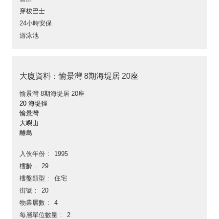
穿梭巴士
24小時安保
游泳池
大廈資料：愉景灣 8期海堤居 20座
愉景灣 8期海堤居 20座
20 海堤徑
愉景灣
大嶼山
離島
入伙年份
1995
樓齡
29
樓盤類型
住宅
街號
20
物業層數
4
每層單位數量
2