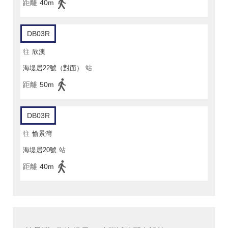
距離
40m
DB03R
往
欣澳
海堤居22號（對面）
站
距離
50m
DB03R
往
愉景灣
海堤居20號
站
距離
40m