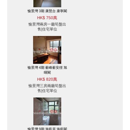
愉景灣 3期 康慧台 康寧閣
HK$ 750萬
愉景灣兩房一廳筍盤出
售|住宅單位
愉景灣 4期 蘅峰蘅安徑 旭
暉閣
HK$ 820萬
愉景灣三房兩廳筍盤出
售|住宅單位
愉景灣 9期 海藍居 海藍閣