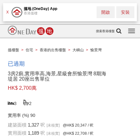
搵地 (OneDay) App
開啟
安裝
X
香港搵樓
搜索香港樓盤
Togg
navi
搵樓盤
>
住宅
>
香港的出售樓盤
>
大嶼山
>
愉景灣
已過期
3房2廁,實用率高,海景,星級會所愉景灣 8期海
堤居 20座出售單位
HK$ 2,700萬
3
2
實用率 (%)
90
建築面積
1,327
呎
[未核實]
@HK$ 20,347
/ 呎
實用面積
1,189
呎
[未核實]
@HK$ 22,708
/ 呎