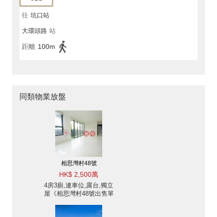
往
坑口站
大環頭路
站
距離
100m
同類物業放盤
相思灣村48號
HK$ 2,500萬
4房3廁,連車位,露台,獨立
屋《相思灣村48號出售單
位》