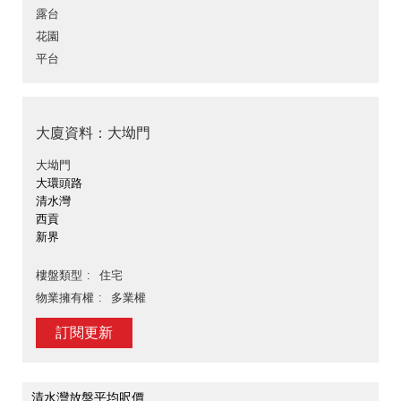
露台
花園
平台
大廈資料：大坳門
大坳門
大環頭路
清水灣
西貢
新界
樓盤類型
住宅
物業擁有權
多業權
訂閱更新
清水灣放盤平均呎價