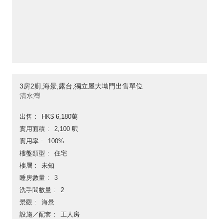
3房2廁,海景,露台,獨立屋大坳門出售單位
清水灣
出售
HK$ 6,180萬
實用面積
2,100 呎
實用率
100%
樓盤類型
住宅
樓層
未知
睡房數量
3
洗手間數量
2
景觀
海景
設施／配套
工人房