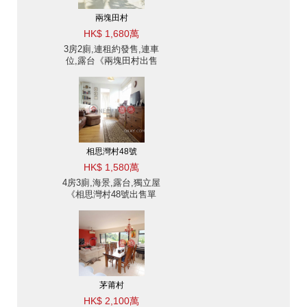
兩塊田村
HK$ 1,680萬
3房2廁,連租約發售,連車
位,露台《兩塊田村出售
單位》
相思灣村48號
HK$ 1,580萬
4房3廁,海景,露台,獨立屋
《相思灣村48號出售單
位》
茅莆村
HK$ 2,100萬