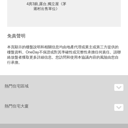
4房3廁,露台,獨立屋《茅
莆村出售單位》
免責聲明
本頁顯示的樓盤說明和相關信息均由地產代理或業主或第三方提供的
樓盤資料。OneDay不保證或對其準確性或完整性承擔任何責任。請聯
絡放盤者獲取更多詳細信息。您訪問和使用本協議內容的風險由您自
行承擔。
熱門住宅區域
熱門住宅大廈