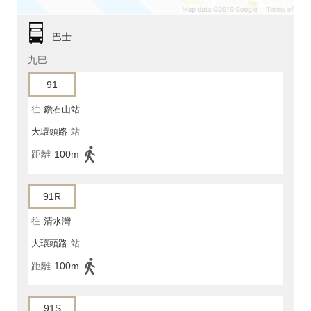
巴士
九巴
91
往
鑽石山站
大環頭路
站
距離
100m
91R
往
清水灣
大環頭路
站
距離
100m
91S