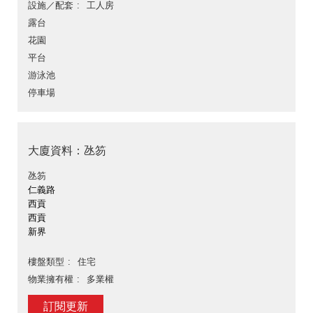
設施／配套
工人房
露台
花園
平台
游泳池
停車場
大廈資料：氹笏
氹笏
仁義路
西貢
西貢
新界
樓盤類型
住宅
物業擁有權
多業權
訂閱更新