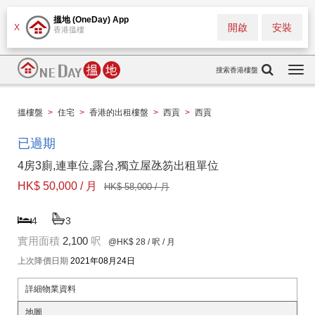
搵地 (OneDay) App
開啟
安裝
X
香港搵樓
搜索香港樓盤
Togg
navi
搵樓盤
>
住宅
>
香港的出租樓盤
>
西貢
>
西貢
已過期
4房3廁,連車位,露台,獨立屋氹笏出租單位
HK$ 50,000 / 月
HK$ 58,000 / 月
4
3
實用面積
2,100
呎
@HK$ 28
/ 呎 / 月
上次降價日期
2021年08月24日
詳細物業資料
地圖