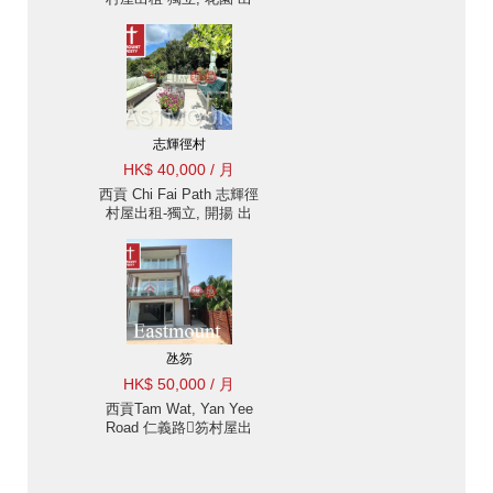
租單位
志輝徑村
HK$ 40,000 / 月
西貢 Chi Fai Path 志輝徑
村屋出租-獨立, 開揚 出
租單位
氹笏
HK$ 50,000 / 月
西貢Tam Wat, Yan Yee
Road 仁義路笏村屋出
租-山景, 理想花園 | 物業
ID:408氹笏出售單位