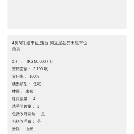
4房3廁,連車位,露台,獨立屋氹笏出租單位
西貢
出租
HK$ 50,000 / 月
實用面積
2,100 呎
實用率
100%
樓盤類型
住宅
樓層
未知
睡房數量
4
洗手間數量
3
包括政府差餉
是
包括管理費
是
景觀
山景