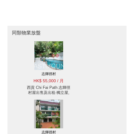
同類物業放盤
志輝徑村
HK$ 55,000 / 月
西貢 Chi Fai Path 志輝徑
村屋出售及出租-獨立屋,
大閘花園, 高樓底設計 出
租單位
志輝徑村