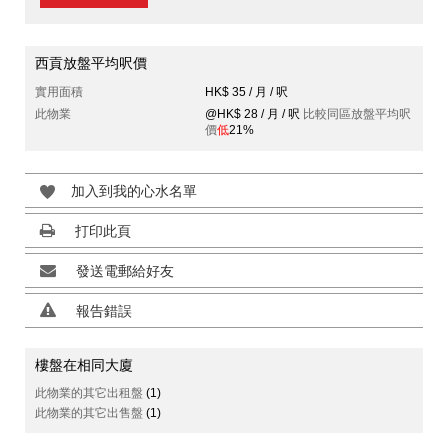
西貢放盤平均呎價
實用面積
HK$ 35 / 月 / 呎
此物業
@HK$ 28 / 月 / 呎
比較同區放盤平均呎
價
低
21%
加入到我的心水名單
打印此頁
發送電郵給好友
報告錯誤
樓盤在相同大廈
此物業的其它出租盤
(1)
此物業的其它出售盤
(1)