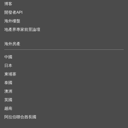
博客
開發者API
海外樓盤
地產界專家前景論壇
海外房產
中國
日本
柬埔寨
泰國
澳洲
英國
越南
阿拉伯聯合酋長國