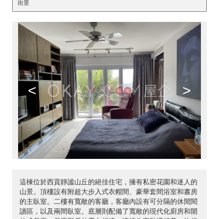
街景
<
>
這棟位於西貢靜謐山丘的絕佳住宅，擁有私密花園和迷人的
山景。頂樓設有附超大步入式衣帽間、豪華套間浴室和書房
的主臥室。二樓有寬敞的客廳，客廳內設有可分隔的休閒閱
讀區，以及兩間臥室。底層則配備了寬敞的現代化廚房和開