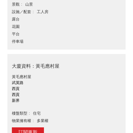
景觀
山景
設施／配套
工人房
露台
花園
平台
停車場
大廈資料：黃毛應村屋
黃毛應村屋
武英路
西貢
西貢
新界
樓盤類型
住宅
物業擁有權
多業權
訂閱更新