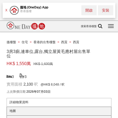
搵地 (OneDay) App
開啟
安裝
X
香港搵樓
搜索香港樓盤
Togg
navi
搵樓盤
>
住宅
>
香港的出售樓盤
>
西貢
>
西貢
3房3廁,連車位,露台,獨立屋黃毛應村屋出售單
位
HK$ 1,550萬
HK$ 1,600萬
3
3
實用面積
2,100
呎
@HK$ 8,048
/ 呎
上次降價日期
2026年07月03日
詳細物業資料
地圖