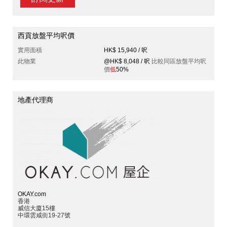
西貢放盤平均呎價
實用面積
HK$ 15,940 / 呎
此物業
@HK$ 8,048 / 呎
比較同區放盤平均呎
價
低
50%
地產代理商
OKAY.com
香港
威信大廈15樓
中環雲咸街19-27號