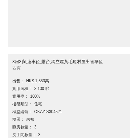
3房3廁,連車位,露台,獨立屋黃毛應村屋出售單位
西貢
出售
HK$ 1,550萬
實用面積
2,100 呎
實用率
100%
樓盤類型
住宅
樓盤編號
OKAY-S304521
樓層
未知
睡房數量
3
洗手間數量
3