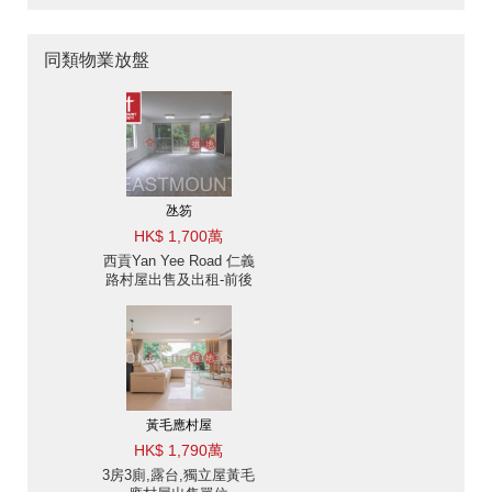
同類物業放盤
氹笏
HK$ 1,700萬
西貢Yan Yee Road 仁義
路村屋出售及出租-前後
花園, 翠綠山景 出售單位
黃毛應村屋
HK$ 1,790萬
3房3廁,露台,獨立屋黃毛