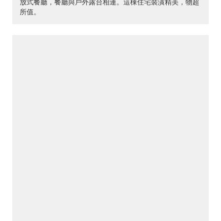
放式餐廳，餐廳與戶外露台相連。這棟住宅裝潢精美，物超
所值。