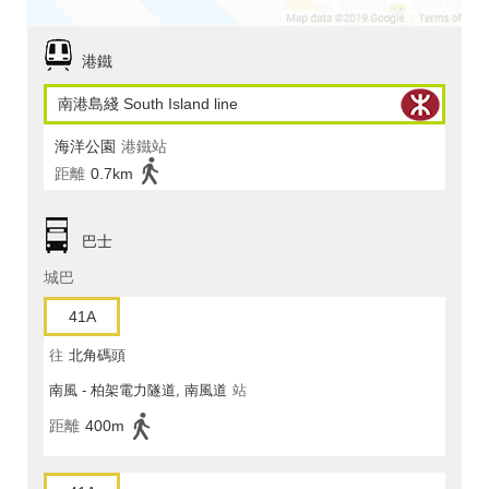
港鐵
南港島綫 South Island line
海洋公園
港鐵站
距離
0.7km
巴士
城巴
41A
往
北角碼頭
南風 - 柏架電力隧道, 南風道
站
距離
400m