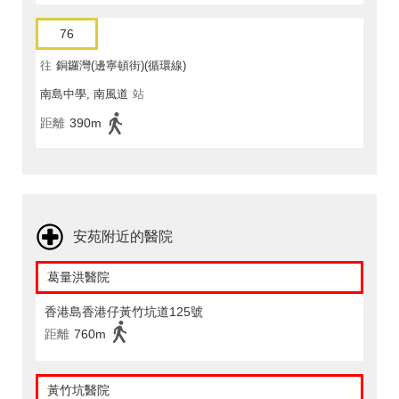
76
往
銅鑼灣(邊寧頓街)(循環線)
南島中學, 南風道
站
距離
390m
安苑附近的醫院
葛量洪醫院
香港島香港仔黃竹坑道125號
距離
760m
黃竹坑醫院