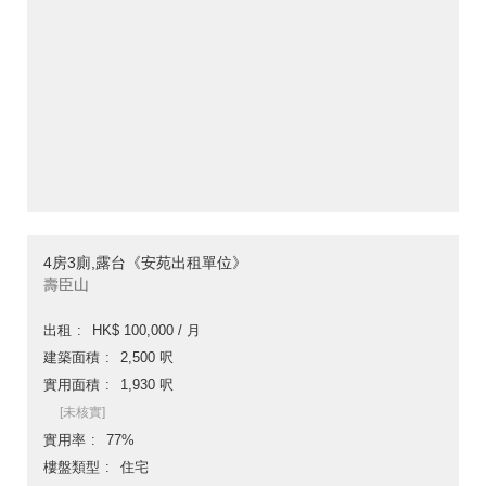
4房3廁,露台《安苑出租單位》
壽臣山
出租
HK$ 100,000 / 月
建築面積
2,500 呎
實用面積
1,930 呎
[未核實]
實用率
77%
樓盤類型
住宅