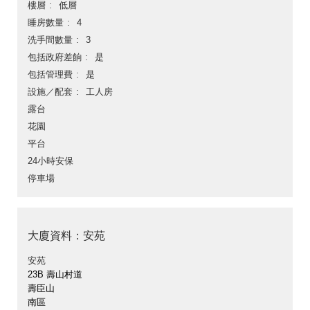
樓層
低層
睡房數量
4
洗手間數量
3
包括政府差餉
是
包括管理費
是
設施／配套
工人房
露台
花園
平台
24小時安保
停車場
大廈資料：安苑
安苑
23B 壽山村道
壽臣山
南區