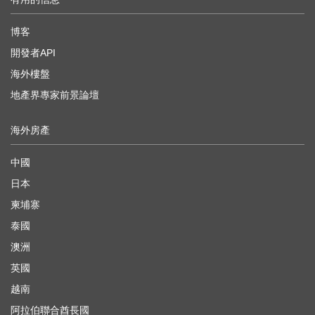
博客
開發者API
海外樓盤
地產界專家前景論壇
海外房產
中國
日本
柬埔寨
泰國
澳洲
英國
越南
阿拉伯聯合酋長國