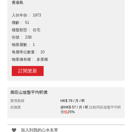
香港島
入伙年份
1973
樓齡
51
樓盤類型
住宅
街號
23B
物業層數
1
每層單位數量
10
物業擁有權
多業權
訂閱更新
壽臣山放盤平均呎價
實用面積
HK$ 76 / 月 / 呎
此物業
@HK$ 57 / 月 / 呎
比較同區放盤平均呎
價
低
25%
加入到我的心水名單