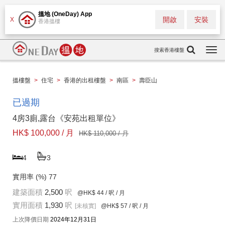
搵地 (OneDay) App
開啟
安裝
X
香港搵樓
搜索香港樓盤
Togg
navi
搵樓盤
>
住宅
>
香港的出租樓盤
>
南區
>
壽臣山
已過期
4房3廁,露台《安苑出租單位》
HK$ 100,000 / 月
HK$ 110,000 / 月
4
3
實用率 (%)
77
建築面積
2,500
呎
@HK$ 44
/ 呎 / 月
實用面積
1,930
呎
[未核實]
@HK$ 57
/ 呎 / 月
上次降價日期
2024年12月31日