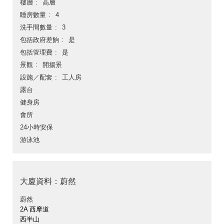
樓層
高層
睡房數量
4
洗手間數量
3
包括政府差餉
是
包括管理費
是
景觀
開揚景
設施／配套
工人房
露台
健身房
會所
24小時安保
游泳池
大廈資料：蔚然
蔚然
2A 西摩道
西半山