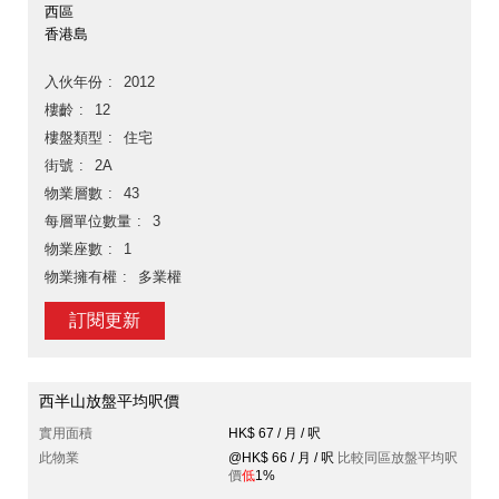
西區
香港島
入伙年份
2012
樓齡
12
樓盤類型
住宅
街號
2A
物業層數
43
每層單位數量
3
物業座數
1
物業擁有權
多業權
訂閱更新
西半山放盤平均呎價
實用面積
HK$ 67 / 月 / 呎
此物業
@HK$ 66 / 月 / 呎
比較同區放盤平均呎
價
低
1%