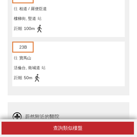
往
柏道 / 羅便臣道
樓梯街, 堅道
站
距離
100m
23B
往
寶馬山
活倫台, 衛城道
站
距離
50m
蔚然附近的醫院
查詢類似樓盤
贊育醫院