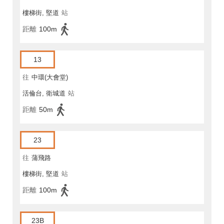
樓梯街, 堅道
站
距離
100m
13
往
中環(大會堂)
活倫台, 衛城道
站
距離
50m
23
往
蒲飛路
樓梯街, 堅道
站
距離
100m
23B