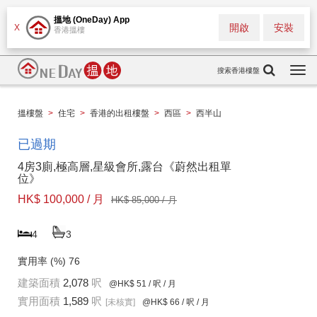
搵地 (OneDay) App
開啟
安裝
X
香港搵樓
搜索香港樓盤
Togg
navi
搵樓盤
>
住宅
>
香港的出租樓盤
>
西區
>
西半山
已過期
4房3廁,極高層,星級會所,露台《蔚然出租單
位》
HK$ 100,000 / 月
HK$ 85,000 / 月
4
3
實用率 (%)
76
建築面積
2,078
呎
@HK$ 51
/ 呎 / 月
實用面積
1,589
呎
[未核實]
@HK$ 66
/ 呎 / 月