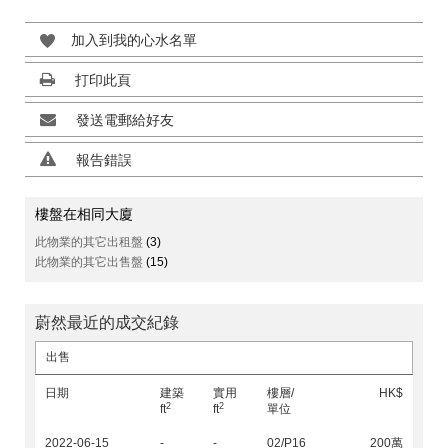
加入到我的心水名單
打印此頁
發送電郵給好友
報告錯誤
樓盤在相同大廈
此物業的其它出租盤
(3)
此物業的其它出售盤
(15)
蔚然最近的成交紀錄
出售
日期
建築
實用
樓層/
HK$
2
2
ft
ft
單位
2022-06-15
-
-
02/P16
200萬