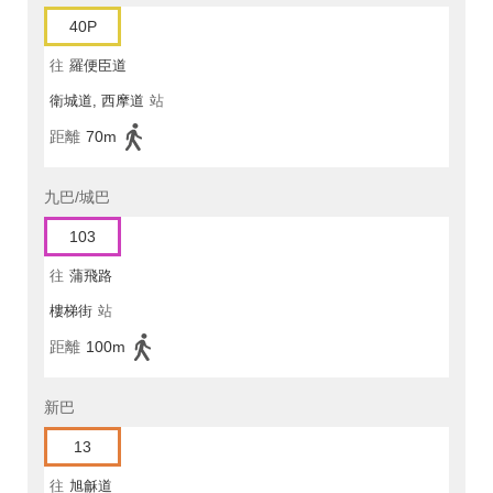
40P
往
羅便臣道
衛城道, 西摩道
站
距離
70m
九巴/城巴
103
往
蒲飛路
樓梯街
站
距離
100m
新巴
13
往
旭龢道