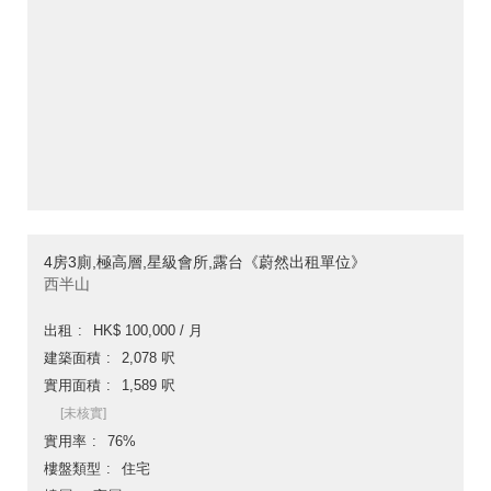
4房3廁,極高層,星級會所,露台《蔚然出租單位》
西半山
出租
HK$ 100,000 / 月
建築面積
2,078 呎
實用面積
1,589 呎
[未核實]
實用率
76%
樓盤類型
住宅