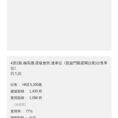
4房2廁,極高層,星級會所,連車位《凱旋門觀星閣(2座)出售單
位》
西九龍
出售
HK$ 5,200萬
建築面積
1,430 呎
實用面積
1,098 呎
[未核實]
實用率
77%
樓盤類型
住宅