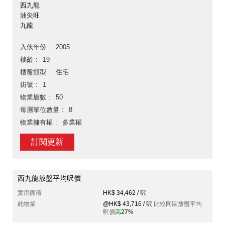
西九龍
油尖旺
九龍
入伙年份
2005
樓齡
19
樓盤類型
住宅
街號
1
物業層數
50
每層單位數量
8
物業擁有權
多業權
訂閱更新
西九龍放盤平均呎價
實用面積
HK$ 34,462 / 呎
此物業
@HK$ 43,716 / 呎
比較同區放盤平均
呎價
高
27%