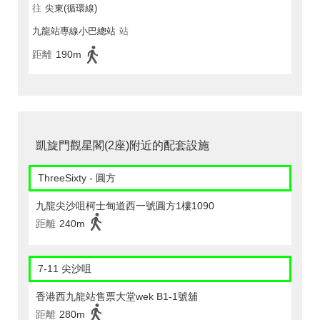
往
尖東(循環線)
九龍站專線小巴總站
站
距離
190m
凱旋門觀星閣(2座)附近的配套設施
ThreeSixty - 圓方
九龍尖沙咀柯士甸道西一號圓方1樓1090
距離
240m
7-11 尖沙咀
香港西九龍站售票大堂wek B1-1號舖
距離
280m