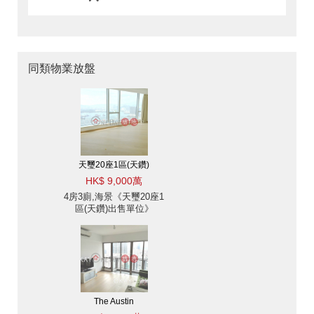
同類物業放盤
天璽20座1區(天鑽)
HK$ 9,000萬
4房3廁,海景《天璽20座1
區(天鑽)出售單位》
The Austin