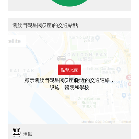
凱旋門觀星閣(2座)的交通站點
點擊此處
顯示凱旋門觀星閣(2座)附近的交通連線，
設施，醫院和學校
港鐵