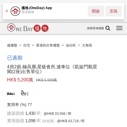
搵地 (OneDay) App
開啟
安裝
X
香港搵樓
搜索香港樓盤
Togg
navi
搵樓盤
>
住宅
>
香港的出售樓盤
>
油尖旺
>
大角咀
已過期
4房2廁,極高層,星級會所,連車位《凱旋門觀星
閣(2座)出售單位》
HK$ 5,200萬
HK$ 5,600萬
4
2
實用率 (%)
77
建築面積
1,430
呎
@HK$ 33,566
/ 呎
實用面積
1,098
呎
[未核實]
@HK$ 43,716
/ 呎