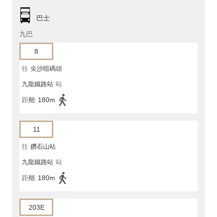
巴士
九巴
8
往
尖沙咀碼頭
九龍鐵路站
站
距離
180m
11
往
鑽石山站
九龍鐵路站
站
距離
180m
203E