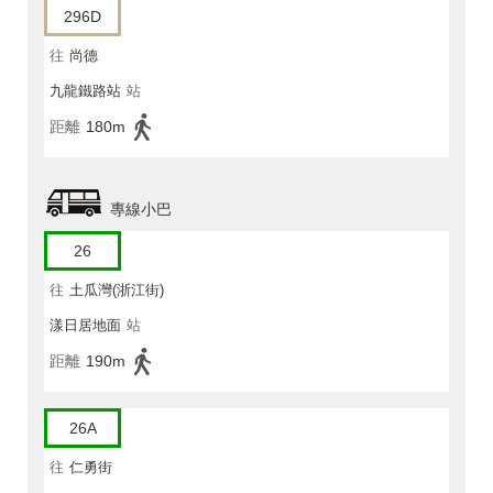
296D
往
尚德
九龍鐵路站
站
距離
180m
專線小巴
26
往
土瓜灣(浙江街)
漾日居地面
站
距離
190m
26A
往
仁勇街