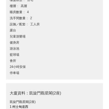
樓層
高層
睡房數量
4
洗手間數量
2
設施／配套
工人房
露台
兒童游樂場
健身房
游泳池
籃球場
會所
24小時安保
停車場
大廈資料：凱旋門觀星閣(2座)
凱旋門觀星閣(2座)
1 柯士甸道西