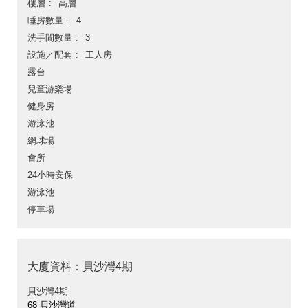
樓層
高層
睡房數量
4
洗手間數量
3
設施／配套
工人房
露台
兒童游樂場
健身房
游泳池
網球場
會所
24小時安保
游泳池
停車場
大廈資料：貝沙灣4期
貝沙灣4期
68 貝沙灣道