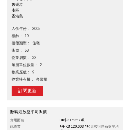
數碼港
南區
香港島
入伙年份
2005
樓齡
19
樓盤類型
住宅
街號
68
物業層數
32
每層單位數量
2
物業座數
9
物業擁有權
多業權
訂閱更新
數碼港放盤平均呎價
實用面積
HK$ 31,535 / 呎
此物業
@HK$ 120,603 / 呎
比較同區放盤平均