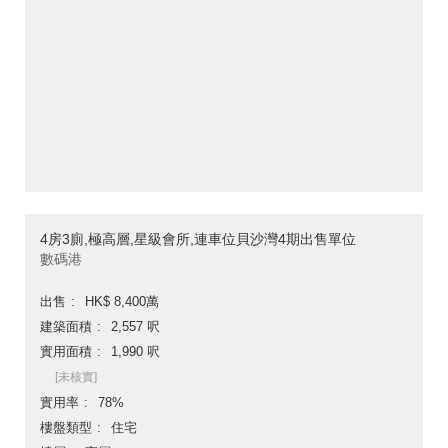
4房3廁,極高層,星級會所,連車位貝沙灣4期出售單位
數碼港
出售
HK$ 8,400萬
建築面積
2,557 呎
實用面積
1,990 呎
[未核實]
實用率
78%
樓盤類型
住宅