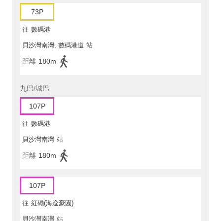
73P
往
數碼港
貝沙灣南灣, 數碼港道
站
距離
180m
九巴/城巴
107P
往
數碼港
貝沙灣南灣
站
距離
180m
107P
往
紅磡(海逸豪園)
貝沙灣南灣
站