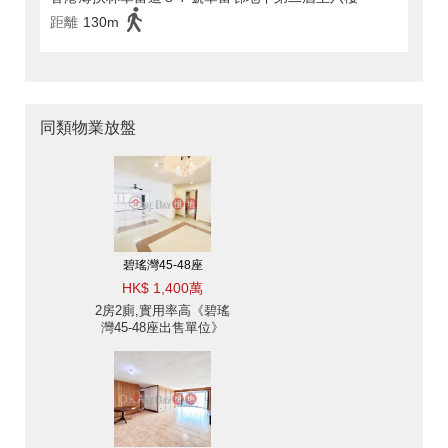
距離
130m
同類物業放盤
碧瑤灣45-48座
HK$ 1,400萬
2房2廁,實用率高《碧瑤
灣45-48座出售單位》