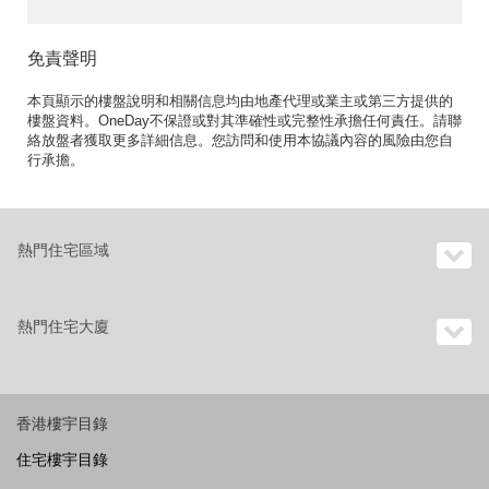
免責聲明
本頁顯示的樓盤說明和相關信息均由地產代理或業主或第三方提供的
樓盤資料。OneDay不保證或對其準確性或完整性承擔任何責任。請聯
絡放盤者獲取更多詳細信息。您訪問和使用本協議內容的風險由您自
行承擔。
熱門住宅區域
熱門住宅大廈
香港樓宇目錄
住宅樓宇目錄