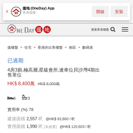
搵地 (OneDay) App
開啟
安裝
X
香港搵樓
搜索香港樓盤
Togg
navi
搵樓盤
>
住宅
>
香港的出售樓盤
>
南區
>
數碼港
已過期
4房3廁,極高層,星級會所,連車位貝沙灣4期出
售單位
HK$ 8,400萬
HK$ 8,000萬
4
3
實用率 (%)
78
建築面積
2,557
呎
@HK$ 93,860
/ 呎
實用面積
1,990
呎
[未核實]
@HK$ 120,603
/ 呎