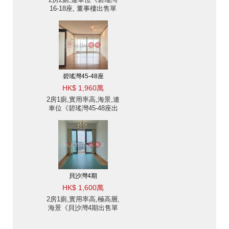
16-18座, 董事樓出售單
位》
碧瑤灣45-48座
HK$ 1,960萬
2房1廁,實用率高,海景,連
車位《碧瑤灣45-48座出
售單位》
貝沙灣4期
HK$ 1,600萬
2房1廁,實用率高,極高層,
海景《貝沙灣4期出售單
位》