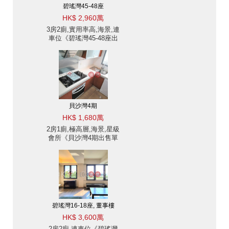
碧瑤灣45-48座
HK$ 2,960萬
3房2廁,實用率高,海景,連
車位《碧瑤灣45-48座出
售單位》
貝沙灣4期
HK$ 1,680萬
2房1廁,極高層,海景,星級
會所《貝沙灣4期出售單
位》
碧瑤灣16-18座, 董事樓
HK$ 3,600萬
2房2廁,連車位《碧瑤灣