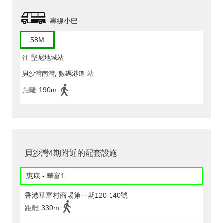
專線小巴
58M
往
堅尼地城站
貝沙灣南灣, 數碼港道
站
距離
190m
貝沙灣4期附近的配套設施
惠康 - 華富1
香港華富村商場第一期120-140號
距離
330m