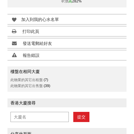
呎價
高
282%
加入到我的心水名單
打印此頁
發送電郵給好友
報告錯誤
樓盤在相同大廈
此物業的其它出租盤
(7)
此物業的其它出售盤
(39)
香港大廈搜尋
提交