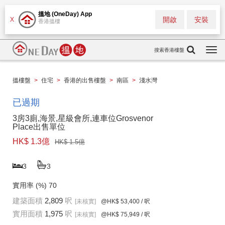
搵地 (OneDay) App
開啟
安裝
X
香港搵樓
搜索香港樓盤
Togg
navi
搵樓盤
>
住宅
>
香港的出售樓盤
>
南區
>
淺水灣
已過期
3房3廁,海景,星級會所,連車位Grosvenor
Place出售單位
HK$ 1.3億
HK$ 1.5億
3
3
實用率 (%)
70
建築面積
2,809
呎
[未核實]
@HK$ 53,400
/ 呎
實用面積
1,975
呎
[未核實]
@HK$ 75,949
/ 呎