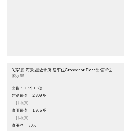
3房3廁,海景,星級會所,連車位Grosvenor Place出售單位
淺水灣
出售
HK$ 1.3億
建築面積
2,809 呎
[未核實]
實用面積
1,975 呎
[未核實]
實用率
70%