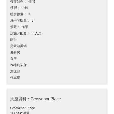
樓盤類型
住宅
樓層
中層
睡房數量
3
洗手間數量
3
景觀
海景
設施／配套
工人房
露台
兒童游樂場
健身房
會所
24小時安保
游泳池
停車場
大廈資料：Grosvenor Place
Grosvenor Place
117 淺水灣道