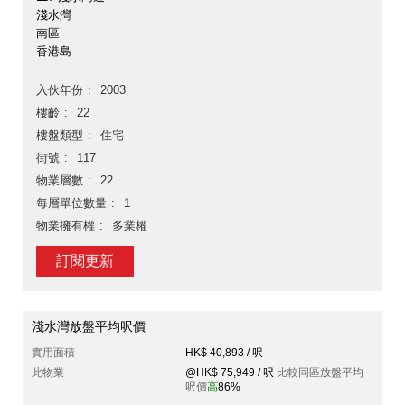
淺水灣
南區
香港島
入伙年份
2003
樓齡
22
樓盤類型
住宅
街號
117
物業層數
22
每層單位數量
1
物業擁有權
多業權
訂閱更新
淺水灣放盤平均呎價
實用面積
HK$ 40,893 / 呎
此物業
@HK$ 75,949 / 呎
比較同區放盤平均
呎價
高
86%