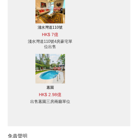
淺水灣道110號
HK$ 7億
淺水灣道110號4房豪宅單
位出售
蕙園
HK$ 2.98億
出售蕙園三房兩廳單位
免責聲明