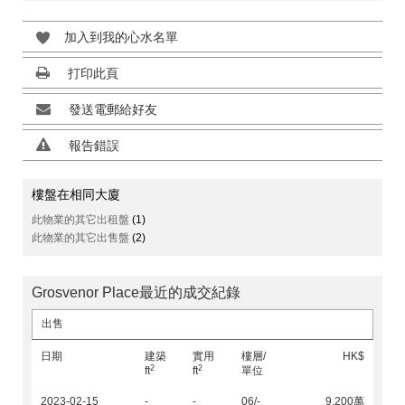
加入到我的心水名單
打印此頁
發送電郵給好友
報告錯誤
樓盤在相同大廈
此物業的其它出租盤
(1)
此物業的其它出售盤
(2)
Grosvenor Place最近的成交紀錄
出售
日期
建築
實用
樓層/
HK$
2
2
ft
ft
單位
2023-02-15
-
-
06/-
9,200萬