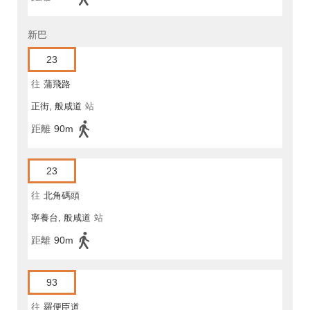
新巴
23
往
蒲飛路
正街, 般咸道
站
距離
90m
23
往
北角碼頭
寧養台, 般咸道
站
距離
90m
93
往
羅便臣道