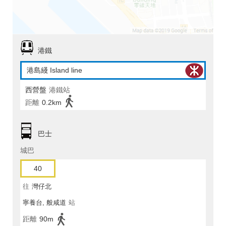
港鐵
港島綫 Island line
西營盤
港鐵站
距離
0.2km
巴士
城巴
40
往
灣仔北
寧養台, 般咸道
站
距離
90m