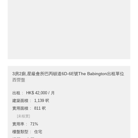
3房2廁,星級會所巴丙頓道6D-6E號The Babington出租單位
西營盤
出租
HK$ 42,000 / 月
建築面積
1,139 呎
實用面積
811 呎
[未核實]
實用率
71%
樓盤類型
住宅