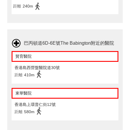
距離
240m
巴丙頓道6D-6E號The Babington附近的醫院
贊育醫院
香港島西營盤醫院道30號
距離
410m
東華醫院
香港島上環普仁街12號
距離
580m