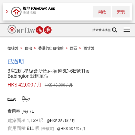
搵地 (OneDay) App
開啟
安裝
X
香港搵樓
搜索香港樓盤
Togg
navi
搵樓盤
>
住宅
>
香港的出租樓盤
>
西區
>
西營盤
已過期
3房2廁,星級會所巴丙頓道6D-6E號The
Babington出租單位
HK$ 42,000 / 月
HK$ 43,000 / 月
3
2
實用率 (%)
71
建築面積
1,139
呎
@HK$ 38
/ 呎 / 月
實用面積
811
呎
[未核實]
@HK$ 53
/ 呎 / 月