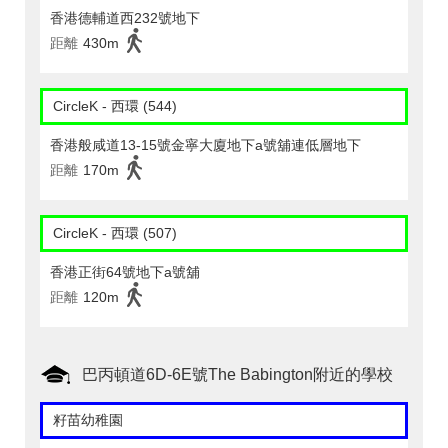
香港德輔道西232號地下
距離
430m
CircleK - 西環 (544)
香港般咸道13-15號金寧大廈地下a號舖連低層地下
距離
170m
CircleK - 西環 (507)
香港正街64號地下a號舖
距離
120m
巴丙頓道6D-6E號The Babington附近的學校
籽苗幼稚園