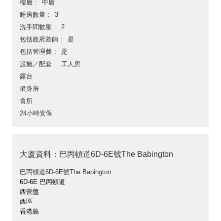
樓層
中層
睡房數量
3
洗手間數量
2
包括政府差餉
是
包括管理費
是
設施／配套
工人房
露台
健身房
會所
24小時安保
大廈資料：巴丙頓道6D-6E號The Babington
巴丙頓道6D-6E號The Babington
6D-6E 巴丙頓道
西營盤
西區
香港島