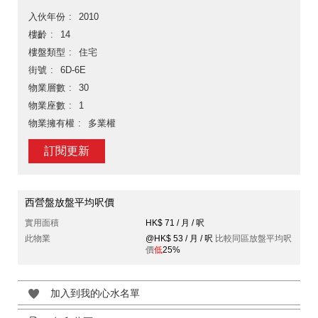
入伙年份
2010
樓齡
14
樓盤類型
住宅
街號
6D-6E
物業層數
30
物業座數
1
物業擁有權
多業權
訂閱更新
西營盤放盤平均呎價
實用面積
HK$ 71 / 月 / 呎
此物業
@HK$ 53 / 月 / 呎
比較同區放盤平均呎
價
低
25%
加入到我的心水名單