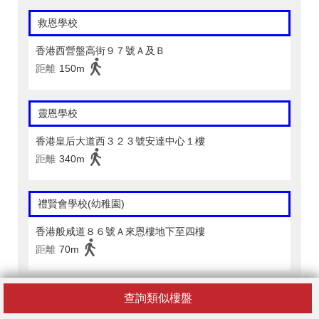
救恩學校
香港西營盤高街９７號Ａ及Ｂ
距離
150m
靈恩學校
香港皇后大道西３２３號安達中心１樓
距離
340m
禮賢會學校(幼稚園)
香港般咸道８６號Ａ來恩樓地下至四樓
距離
70m
聖嘉勒小學(小學部/幼稚園部)
查詢類似樓盤