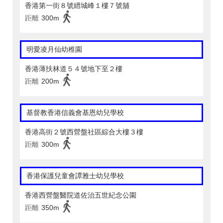
香港第一街８號縉城峰１樓７號舖
距離
300m
明愛凌月仙幼稚園
香港薄扶林道５４號地下至２樓
距離
200m
基督教香港信義會基恩幼兒學校
香港高街２號西營盤社區綜合大樓３樓
距離
300m
香港保護兒童會譚雅士幼兒學校
香港西營盤醫院道佐治五世紀念公園
距離
350m