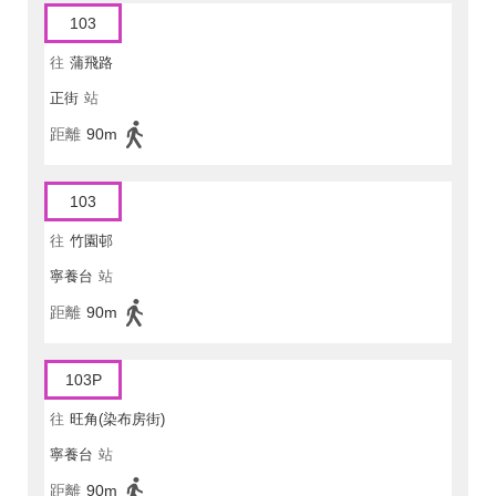
103
往
蒲飛路
正街
站
距離
90m
103
往
竹園邨
寧養台
站
距離
90m
103P
往
旺角(染布房街)
寧養台
站
距離
90m