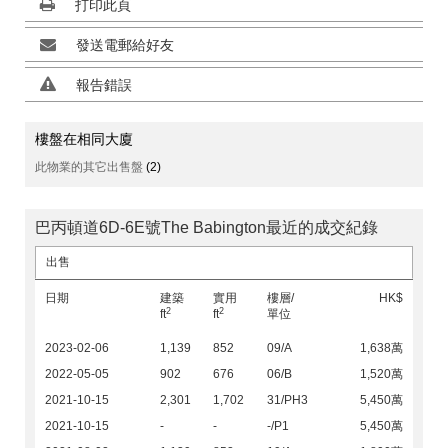
打印此頁
發送電郵給好友
報告錯誤
樓盤在相同大廈
此物業的其它出售盤
(2)
巴丙頓道6D-6E號The Babington最近的成交紀錄
出售
日期
建築
實用
樓層/
HK$
2
2
ft
ft
單位
2023-02-06
1,139
852
09/A
1,638萬
2022-05-05
902
676
06/B
1,520萬
2021-10-15
2,301
1,702
31/PH3
5,450萬
2021-10-15
-
-
-/P1
5,450萬