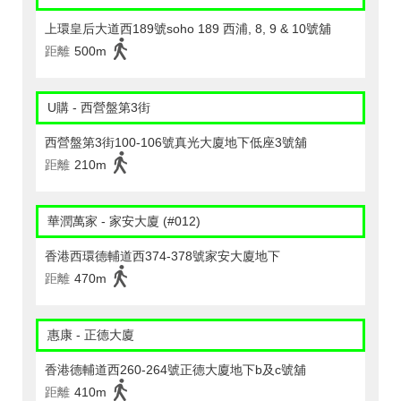
上環皇后大道西189號soho 189 西浦, 8, 9 & 10號舖
距離
500m
U購 - 西營盤第3街
西營盤第3街100-106號真光大廈地下低座3號舖
距離
210m
華潤萬家 - 家安大廈 (#012)
香港西環德輔道西374-378號家安大廈地下
距離
470m
惠康 - 正德大廈
香港德輔道西260-264號正德大廈地下b及c號舖
距離
410m