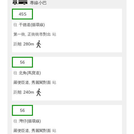
專線小巴
45S
往
干德道(循環線)
第一街, 正街街市對出
站
距離
280m
56
往
北角(馬寶道)
羅便臣道, 秀麗閣對面
站
距離
240m
56
往
灣仔(循環線)
羅便臣道, 秀麗閣對面
站