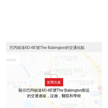
巴丙頓道6D-6E號The Babington的交通站點
點擊此處
顯示巴丙頓道6D-6E號The Babington附近
的交通連線，設施，醫院和學校