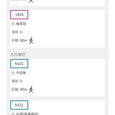
182X
往
愉翠苑
克街
站
距離
90m
九巴/新巴
N121
往
牛頭角
克街
站
距離
90m
N121
往
中環(港澳碼頭)