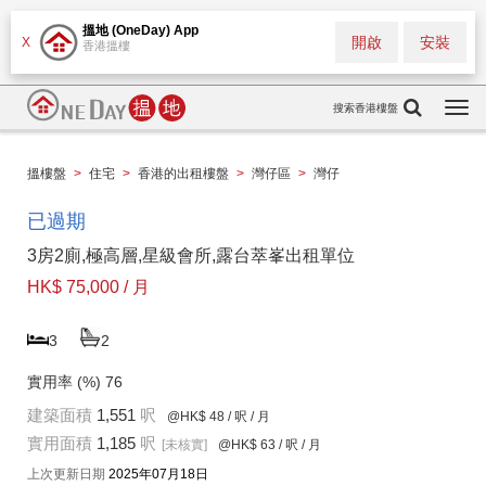
搵地 (OneDay) App
開啟
安裝
X
香港搵樓
搜索香港樓盤
Togg
navi
搵樓盤
>
住宅
>
香港的出租樓盤
>
灣仔區
>
灣仔
已過期
3房2廁,極高層,星級會所,露台萃峯出租單位
HK$ 75,000 / 月
3
2
實用率 (%)
76
建築面積
1,551
呎
@HK$ 48
/ 呎 / 月
實用面積
1,185
呎
[未核實]
@HK$ 63
/ 呎 / 月
上次更新日期
2025年07月18日