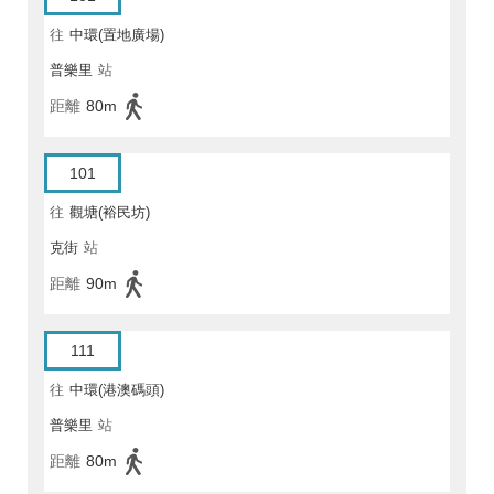
往
中環(置地廣場)
普樂里
站
距離
80m
101
往
觀塘(裕民坊)
克街
站
距離
90m
111
往
中環(港澳碼頭)
普樂里
站
距離
80m