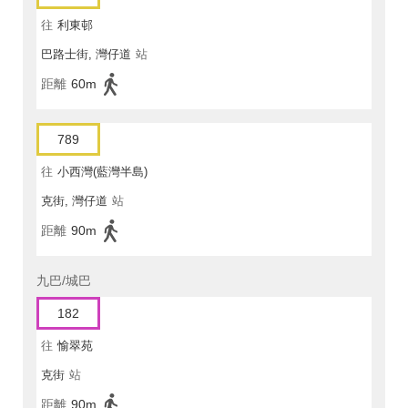
往
利東邨
巴路士街, 灣仔道
站
距離
60m
789
往
小西灣(藍灣半島)
克街, 灣仔道
站
距離
90m
九巴/城巴
182
往
愉翠苑
克街
站
距離
90m