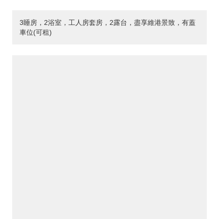
3睡房，2浴室，工人房套房，2露台，盡享維港景致，有蓋
車位(可租)