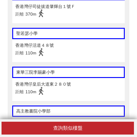
香港灣仔司徒拔道肇輝台１號Ｆ
距離
370m
聖若瑟小學
香港灣仔活道４８號
距離
110m
東華三院李賜豪小學
香港灣仔皇后大道東２８０號
距離
110m
高主教書院小學部
香港灣仔司徒拔道肇輝臺１號Ｅ
查詢類似樓盤
距離
330m