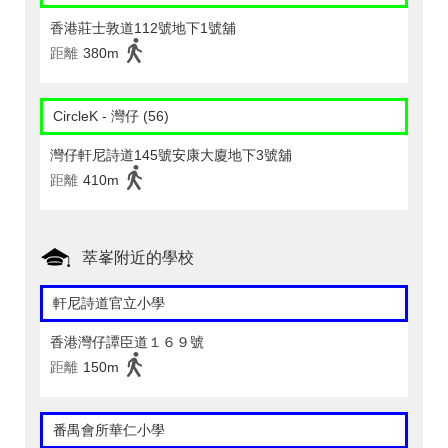
香港莊士敦道112號地下1號舖
距離
380m
CircleK - 灣仔 (56)
灣仔軒尼詩道145號安康大廈地下3號舖
距離
410m
萃峯附近的學校
軒尼詩道官立小學
香港灣仔譚臣道１６９號
距離
150m
番禺會所華仁小學