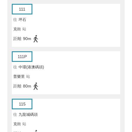
111
往
坪石
克街
站
距離
90m
111P
往
中環(港澳碼頭)
普樂里
站
距離
80m
115
往
九龍城碼頭
克街
站