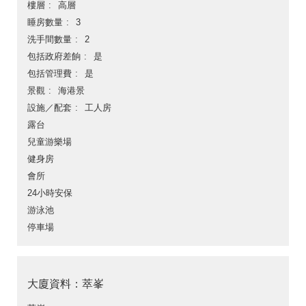
樓層
高層
睡房數量
3
洗手間數量
2
包括政府差餉
是
包括管理費
是
景觀
海港景
設施／配套
工人房
露台
兒童游樂場
健身房
會所
24小時安保
游泳池
停車場
大廈資料：萃峯