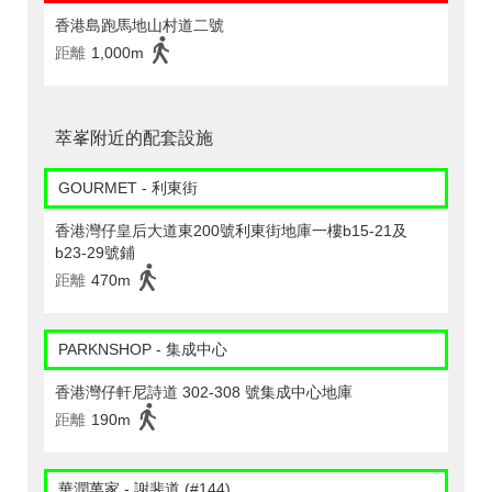
香港島跑馬地山村道二號
距離
1,000m
萃峯附近的配套設施
GOURMET - 利東街
香港灣仔皇后大道東200號利東街地庫一樓b15-21及
b23-29號鋪
距離
470m
PARKNSHOP - 集成中心
香港灣仔軒尼詩道 302-308 號集成中心地庫
距離
190m
華潤萬家 - 謝斐道 (#144)