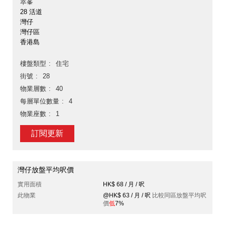
萃峯
28 活道
灣仔
灣仔區
香港島
樓盤類型
住宅
街號
28
物業層數
40
每層單位數量
4
物業座數
1
訂閱更新
灣仔放盤平均呎價
實用面積
HK$ 68 / 月 / 呎
此物業
@HK$ 63 / 月 / 呎
比較同區放盤平均呎
價
低
7%