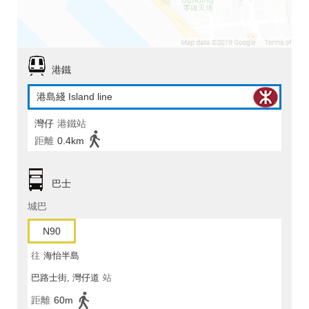
港鐵
港島綫 Island line
灣仔
港鐵站
距離
0.4km
巴士
城巴
N90
往
海怡半島
巴路士街, 灣仔道
站
距離
60m