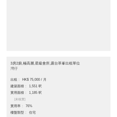
3房2廁,極高層,星級會所,露台萃峯出租單位
灣仔
出租
HK$ 75,000 / 月
建築面積
1,551 呎
實用面積
1,185 呎
[未核實]
實用率
76%
樓盤類型
住宅