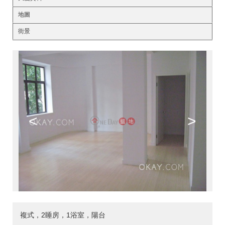
地圖
街景
<
>
複式，2睡房，1浴室，陽台