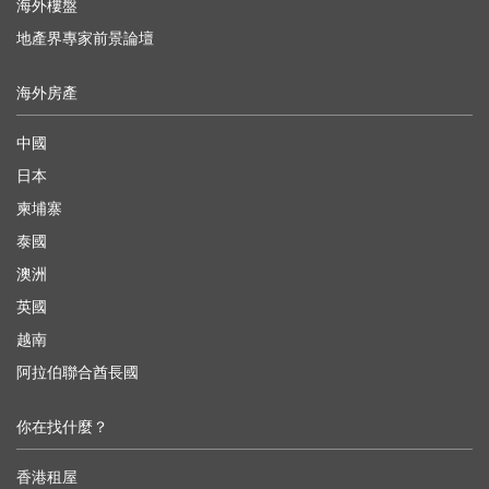
海外樓盤
地產界專家前景論壇
海外房產
中國
日本
柬埔寨
泰國
澳洲
英國
越南
阿拉伯聯合酋長國
你在找什麼？
香港租屋