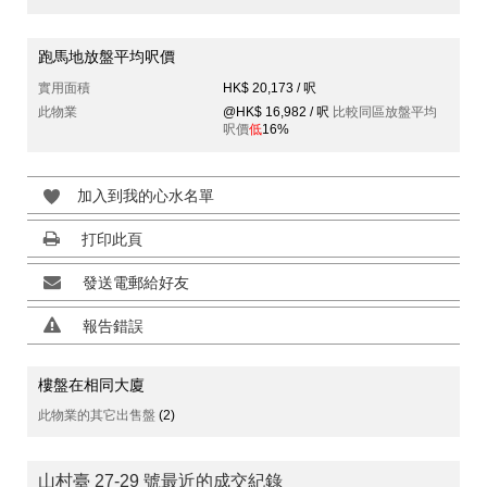
跑馬地放盤平均呎價
實用面積
HK$ 20,173 / 呎
此物業
@HK$ 16,982 / 呎
比較同區放盤平均
呎價
低
16%
加入到我的心水名單
打印此頁
發送電郵給好友
報告錯誤
樓盤在相同大廈
此物業的其它出售盤
(2)
山村臺 27-29 號最近的成交紀錄