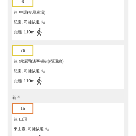
6
往
中環(交易廣場)
紀園, 司徒拔道
站
距離
110m
76
往
銅鑼灣(邊寧頓街)(循環線)
紀園, 司徒拔道
站
距離
110m
新巴
15
往
山頂
東山臺, 司徒拔道
站