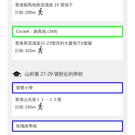
香港跑馬地黃泥涌道 15 號地下
距離
290m
CircleK - 跑馬地 (349)
香港黃泥涌道21-23號浩利大廈地下b號舖
距離
320m
山村臺 27-29 號附近的學校
寶覺小學
香港山光道１１－１５號
距離
240m
玫瑰崗學校