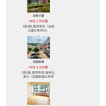
金鞍大廈
HK$ 2,920萬
3房2廁,實用率高《金鞍
大廈出售單位》
菽園新臺
HK$ 3,200萬
3房2廁,實用率高,連車位,
露台《菽園新臺出售單
位》