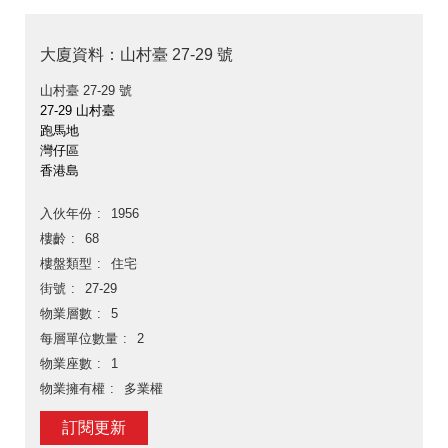
大廈資料：山村臺 27-29 號
山村臺 27-29 號
27-29 山村臺
跑馬地
灣仔區
香港島
入伙年份
1956
樓齡
68
樓盤類型
住宅
街號
27-29
物業層數
5
每層單位數量
2
物業座數
1
物業擁有權
多業權
訂閱更新