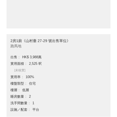
2房1廁《山村臺 27-29 號出售單位》
跑馬地
出售
HK$ 3,988萬
實用面積
2,525 呎
[未核實]
實用率
100%
樓盤類型
住宅
樓層
低層
睡房數量
2
洗手間數量
1
設施／配套
平台