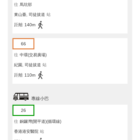
往
馬坑邨
東山臺, 司徒拔道
站
距離
140m
66
往
中環(交易廣場)
紀園, 司徒拔道
站
距離
110m
專線小巴
26
往
銅鑼灣(開平道)(循環線)
香港港安醫院
站