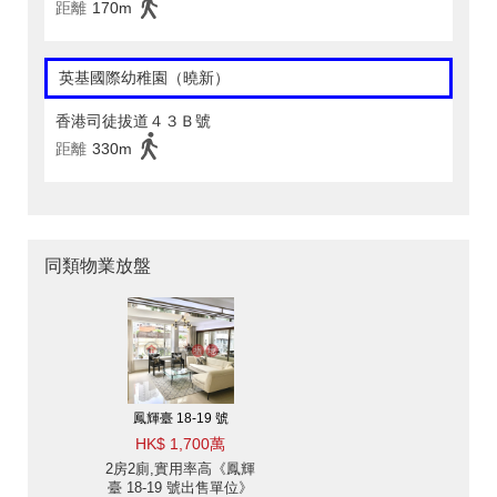
距離
170m
英基國際幼稚園（曉新）
香港司徒拔道４３Ｂ號
距離
330m
同類物業放盤
鳳輝臺 18-19 號
HK$ 1,700萬
2房2廁,實用率高《鳳輝
臺 18-19 號出售單位》