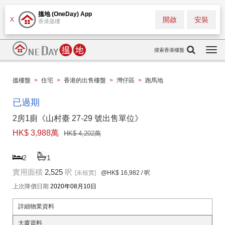
搵地 (OneDay) App
開啟
安裝
X
香港搵樓
搜索香港樓盤
Togg
navi
搵樓盤
>
住宅
>
香港的出售樓盤
>
灣仔區
>
跑馬地
已過期
2房1廁《山村臺 27-29 號出售單位》
HK$ 3,988萬
HK$ 4,202萬
2
1
實用面積
2,525
呎
[未核實]
@HK$ 16,982
/ 呎
上次降價日期
2020年08月10日
詳細物業資料
大廈資料