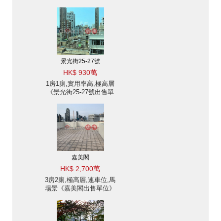
景光街25-27號
HK$ 930萬
1房1廁,實用率高,極高層
《景光街25-27號出售單
位》
嘉美閣
HK$ 2,700萬
3房2廁,極高層,連車位,馬
場景《嘉美閣出售單位》