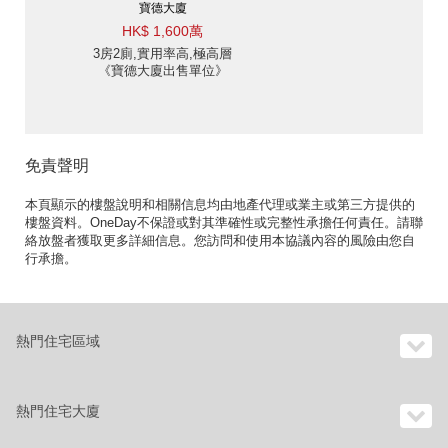
寶德大廈
HK$ 1,600萬
3房2廁,實用率高,極高層
《寶德大廈出售單位》
免責聲明
本頁顯示的樓盤說明和相關信息均由地產代理或業主或第三方提供的
樓盤資料。OneDay不保證或對其準確性或完整性承擔任何責任。請聯
絡放盤者獲取更多詳細信息。您訪問和使用本協議內容的風險由您自
行承擔。
熱門住宅區域
熱門住宅大廈