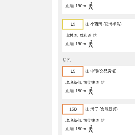
距離
190m
19
往
小西灣 (藍灣半島)
山村道, 成和道
站
距離
190m
新巴
15
往
中環(交易廣場)
玫瑰新邨, 司徒拔道
站
距離
180m
15B
往
灣仔 (會展新翼)
玫瑰新邨, 司徒拔道
站
距離
180m