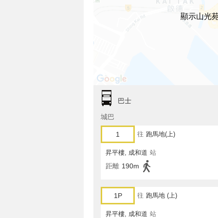
顯示山光
巴士
城巴
1
往
跑馬地(上)
昇平樓, 成和道
站
距離
190m
1P
往
跑馬地 (上)
昇平樓, 成和道
站