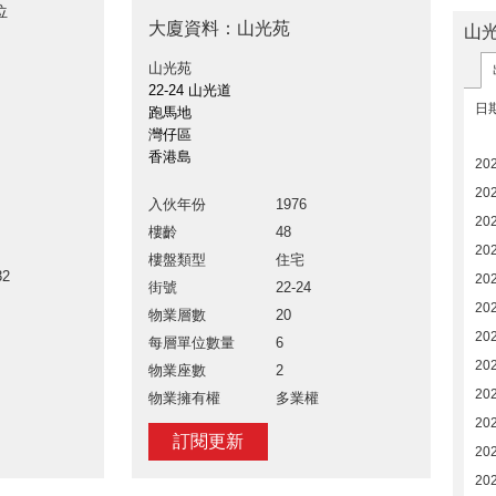
位
大廈資料：山光苑
山
山光苑
22-24 山光道
日
跑馬地
灣仔區
香港島
20
202
入伙年份
1976
202
樓齡
48
20
樓盤類型
住宅
32
20
街號
22-24
20
物業層數
20
20
每層單位數量
6
20
物業座數
2
202
物業擁有權
多業權
202
訂閱更新
20
20