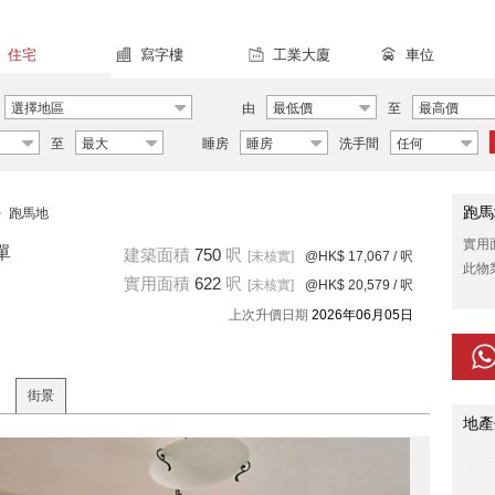
住宅
寫字樓
工業大廈
車位
選擇地區
由
最低價
至
最高價
至
最大
睡房
睡房
洗手間
任何
跑馬
>
跑馬地
實用
單
建築面積
750
呎
[未核實]
@HK$ 17,067
/ 呎
此物
實用面積
622
呎
[未核實]
@HK$ 20,579
/ 呎
上次升價日期
2026年06月05日
街景
地產