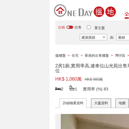
出租
出售
業主盤
建築面績
由
最細
搵樓盤
>
住宅
>
香港的出售樓盤
>
灣仔區
2房1廁,實用率高,連車位山光苑出售
位
HK$ 1,060萬
HK$ 980萬
2
1
實用率 (%)
83
詳細物業資料
大廈資料
地圖