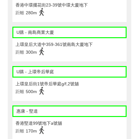
香港中環擺花街23-39號中環大廈地下
距離
280m
U購 - 南島商業大廈
上環皇后大道中359-361號南島大廈地下
距離
300m
U購 - 上環帝后華庭
上環皇后街1號帝后華庭g/f,2號舖
距離
500m
惠康 - 堅道
香港堅道99號地下a號舖
距離
170m