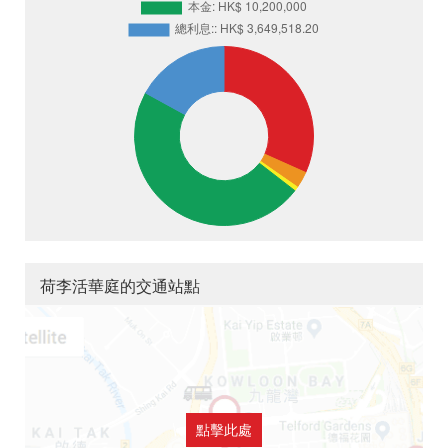
荷李活華庭的交通站點
點擊此處