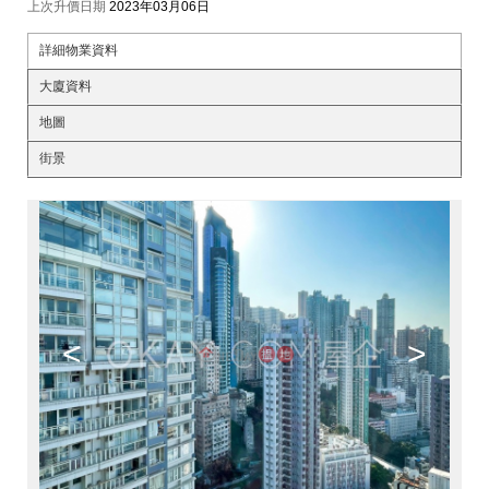
上次升價日期
2023年03月06日
詳細物業資料
大廈資料
地圖
街景
<
>