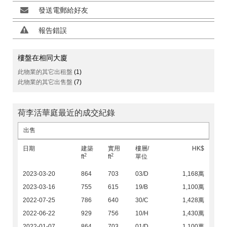
發送電郵給好友
報告錯誤
樓盤在相同大廈
此物業的其它出租盤
(1)
此物業的其它出售盤
(7)
荷李活華庭最近的成交紀錄
出售
日期
建築
實用
樓層/
HK$
2
2
ft
ft
單位
2023-03-20
864
703
03/D
1,168萬
2023-03-16
755
615
19/B
1,100萬
2022-07-25
786
640
30/C
1,428萬
2022-06-22
929
756
10/H
1,430萬
2022-01-07
864
703
01/D
1,100萬