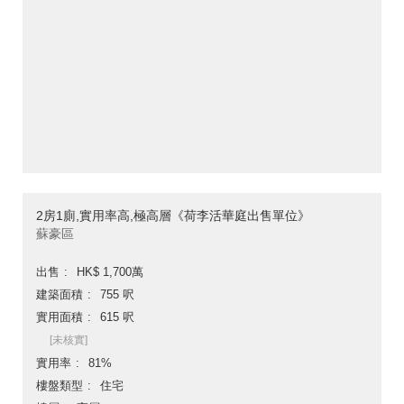
2房1廁,實用率高,極高層《荷李活華庭出售單位》
蘇豪區
出售
HK$ 1,700萬
建築面積
755 呎
實用面積
615 呎
[未核實]
實用率
81%
樓盤類型
住宅