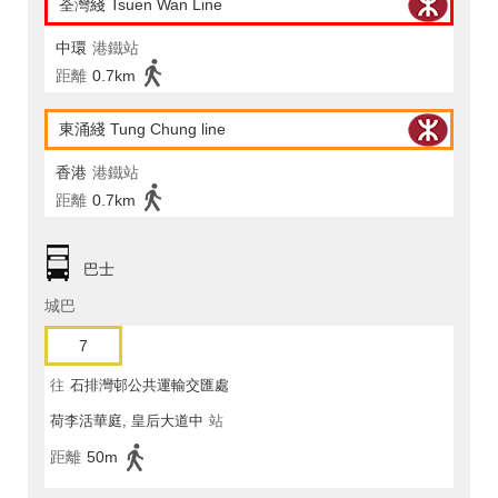
荃灣綫 Tsuen Wan Line
中環
港鐵站
距離
0.7km
東涌綫 Tung Chung line
香港
港鐵站
距離
0.7km
巴士
城巴
7
往
石排灣邨公共運輸交匯處
荷李活華庭, 皇后大道中
站
距離
50m