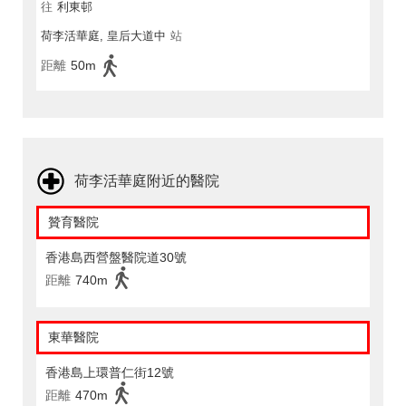
往
利東邨
荷李活華庭, 皇后大道中
站
距離
50m
荷李活華庭附近的醫院
贊育醫院
香港島西營盤醫院道30號
距離
740m
東華醫院
香港島上環普仁街12號
距離
470m