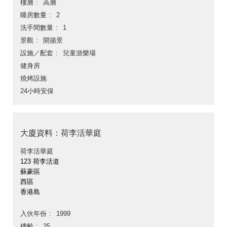
樓層
高層
睡房數量
2
洗手間數量
1
景觀
開揚景
設施／配套
兒童游樂場
健身房
燒烤設施
24小時安保
大廈資料：荷李活華庭
荷李活華庭
123 荷李活道
蘇豪區
西區
香港島
入伙年份
1999
樓齡
25