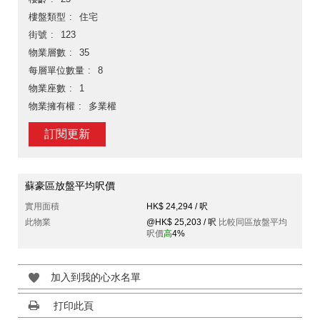
樓盤類型
住宅
街號
123
物業層數
35
每層單位數量
8
物業座數
1
物業擁有權
多業權
訂閱更新
蘇豪區放盤平均呎價
實用面積
HK$ 24,294 / 呎
此物業
@HK$ 25,203 / 呎
比較同區放盤平均
呎價
高
4%
加入到我的心水名單
打印此頁