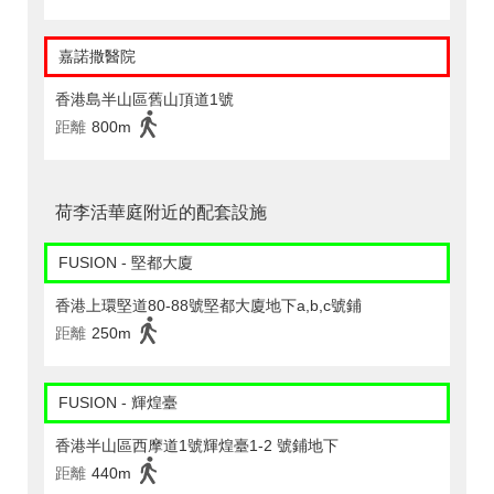
嘉諾撒醫院
香港島半山區舊山頂道1號
距離
800m
荷李活華庭附近的配套設施
FUSION - 堅都大廈
香港上環堅道80-88號堅都大廈地下a,b,c號鋪
距離
250m
FUSION - 輝煌臺
香港半山區西摩道1號輝煌臺1-2 號鋪地下
距離
440m