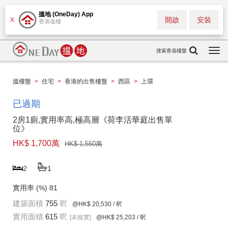
搵地 (OneDay) App
開啟
安裝
X
香港搵樓
搜索香港樓盤
Togg
navi
搵樓盤
>
住宅
>
香港的出售樓盤
>
西區
>
上環
已過期
2房1廁,實用率高,極高層《荷李活華庭出售單
位》
HK$ 1,700萬
HK$ 1,550萬
2
1
實用率 (%)
81
建築面積
755
呎
@HK$ 20,530
/ 呎
實用面積
615
呎
[未核實]
@HK$ 25,203
/ 呎