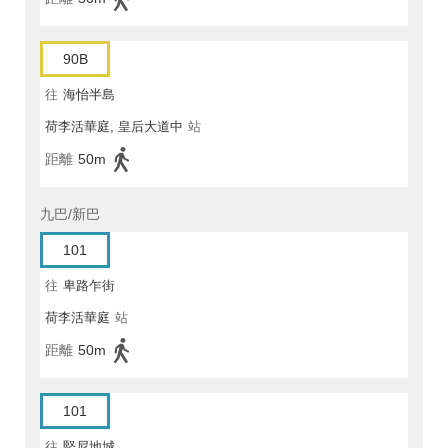
90B
往
海怡半島
荷李活華庭, 皇后大道中
站
距離
50m
九巴/新巴
101
往
卑路乍街
荷李活華庭
站
距離
50m
101
往
堅尼地城