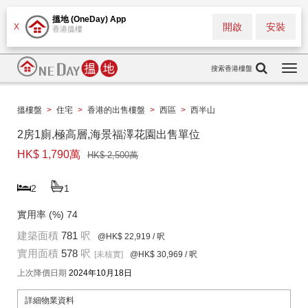
搵地 (OneDay) App
開啟
安裝
X
香港搵樓
搜索香港樓盤
Togg
navi
搵樓盤
>
住宅
>
香港的出售樓盤
>
西區
>
西半山
2房1廁,極高層,海景福澤花園出售單位
HK$ 1,790萬
HK$ 2,500萬
2
1
實用率 (%)
74
建築面積
781
呎
@HK$ 22,919
/ 呎
實用面積
578
呎
[未核實]
@HK$ 30,969
/ 呎
上次降價日期
2024年10月18日
詳細物業資料