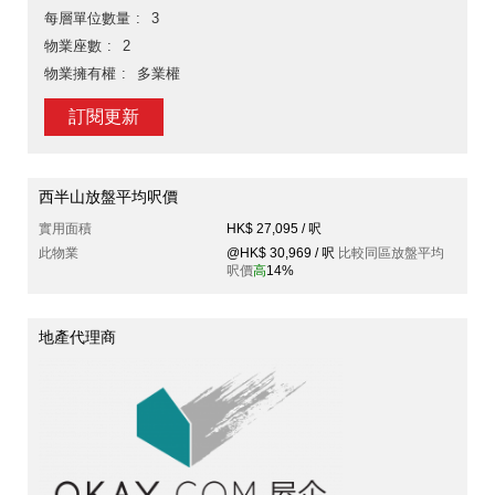
每層單位數量
3
物業座數
2
物業擁有權
多業權
訂閱更新
西半山放盤平均呎價
實用面積
HK$ 27,095 / 呎
此物業
@HK$ 30,969 / 呎
比較同區放盤平均
呎價
高
14%
地產代理商