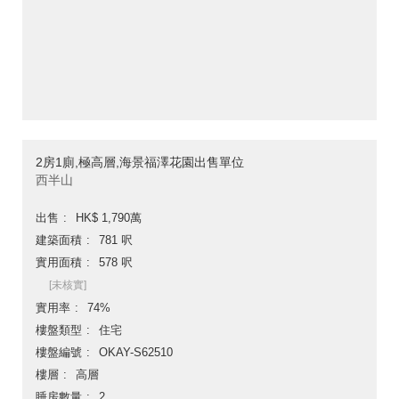
2房1廁,極高層,海景福澤花園出售單位
西半山
出售
HK$ 1,790萬
建築面積
781 呎
實用面積
578 呎
[未核實]
實用率
74%
樓盤類型
住宅
樓盤編號
OKAY-S62510
樓層
高層
睡房數量
2