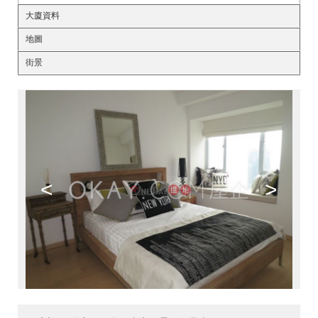
大廈資料
地圖
街景
<
>