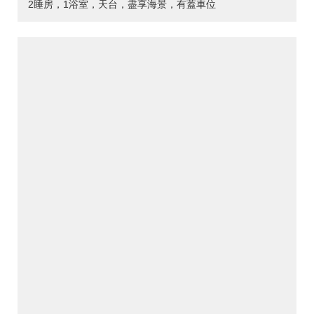
2睡房，1浴室，天台，盡享海景，有蓋車位