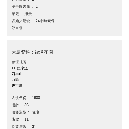
洗手間數量
1
景觀
海景
設施／配套
24小時安保
停車場
大廈資料：福澤花園
福澤花園
11 西摩道
西半山
西區
香港島
入伙年份
1988
樓齡
36
樓盤類型
住宅
街號
11
物業層數
31