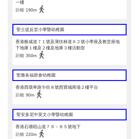
一樓
距離
190m
聖士提反堂小學暨幼稚園
香港般咸道７１號及薄扶林道６２號小學座及教堂座地
下地庫１樓及２樓及地庫３樓活動室
距離
350m
聖雅各福群會幼稚園
香港西環卑路乍街８號西寶城商場２樓平台
距離
90m
聖安多尼中英文小學暨幼稚園
香港石塘咀山道７９－８５號地下
距離
220m