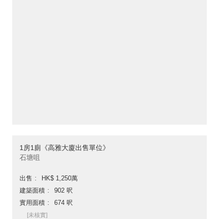
1房1廁《高雅大廈出售單位》
石塘咀
出售
HK$ 1,250萬
建築面積
902 呎
實用面積
674 呎
[未核實]