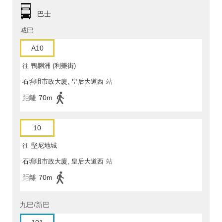
巴士
城巴
A10
往
鴨脷洲 (利樂街)
石塘咀市政大廈, 皇后大道西
站
距離
70m
10
往
堅尼地城
石塘咀市政大廈, 皇后大道西
站
距離
70m
九巴/新巴