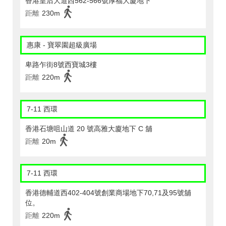
香港皇后大道西562-566號厚福大廈地下
距離
230m
惠康 - 寶翠園超級廣場
卑路乍街8號西寶城3樓
距離
220m
7-11 西環
香港石塘咀山道 20 號高雅大廈地下 C 舖
距離
20m
7-11 西環
香港德輔道西402-404號創業商場地下70,71及95號舖
位。
距離
220m