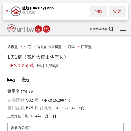
搵地 (OneDay) App
開啟
安裝
X
香港搵樓
搜索香港樓盤
Togg
navi
搵樓盤
>
住宅
>
香港的出售樓盤
>
西區
>
西營盤
1房1廁《高雅大廈出售單位》
HK$ 1,250萬
HK$ 1,380萬
1
1
實用率 (%)
75
建築面積
902
呎
@HK$ 15,299
/ 呎
實用面積
674
呎
[未核實]
@HK$ 20,475
/ 呎
上次降價日期
2024年11月02日
詳細物業資料