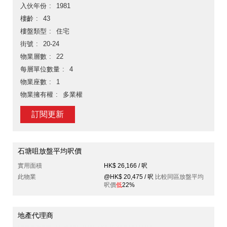
入伙年份
1981
樓齡
43
樓盤類型
住宅
街號
20-24
物業層數
22
每層單位數量
4
物業座數
1
物業擁有權
多業權
訂閱更新
石塘咀放盤平均呎價
實用面積
HK$ 26,166 / 呎
此物業
@HK$ 20,475 / 呎
比較同區放盤平均
呎價
低
22%
地產代理商