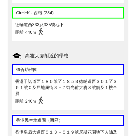
CircleK - 西環 (284)
德輛道西333及335號地下
距離
440m
高雅大廈附近的學校
楓薈幼稚園
香港干諾道西１８５號至１８５Ｂ德輔道西３５１至３
５１號Ｃ及屈地屈街３－７號光前大廈８號舖及１樓全
層
距離
240m
香港民生幼稚園（西區）
香港皇后大道西５１３－５１９號尼斯花園地下Ａ舖及