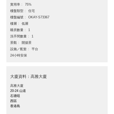
實用率
75%
樓盤類型
住宅
樓盤編號
OKAY-S73367
樓層
低層
睡房數量
1
洗手間數量
1
景觀
開揚景
設施／配套
平台
24小時安保
大廈資料：高雅大廈
高雅大廈
20-24 山道
石塘咀
西區
香港島