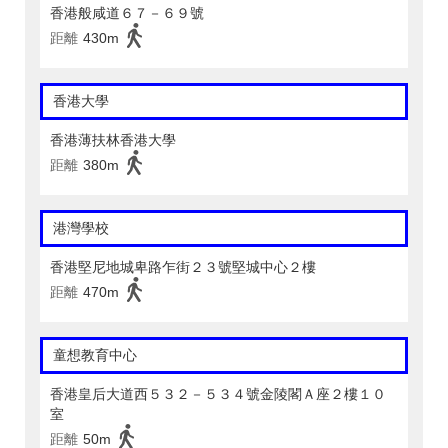
香港般咸道６７－６９號
距離
430m
香港大學
香港薄扶林香港大學
距離
380m
港灣學校
香港堅尼地城卑路乍街２３號堅城中心２樓
距離
470m
童想教育中心
香港皇后大道西５３２－５３４號金陵閣Ａ座２樓１０
室
距離
50m