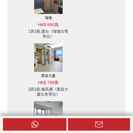
瑧璈
HK$ 880萬
1房1廁,露台《瑧璈出售
單位》
業昌大廈
HK$ 788萬
2房1廁,極高層《業昌大
廈出售單位》