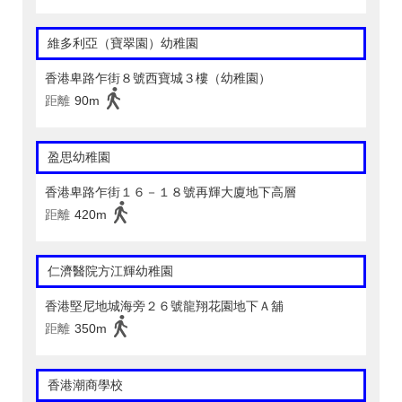
維多利亞（寶翠園）幼稚園
香港卑路乍街８號西寶城３樓（幼稚園）
距離
90m
盈思幼稚園
香港卑路乍街１６－１８號再輝大廈地下高層
距離
420m
仁濟醫院方江輝幼稚園
香港堅尼地城海旁２６號龍翔花園地下Ａ舖
距離
350m
香港潮商學校