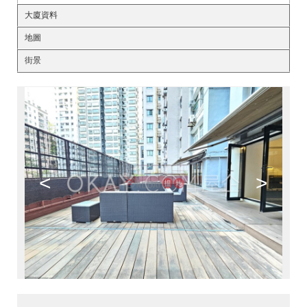
大廈資料
地圖
街景
<
>