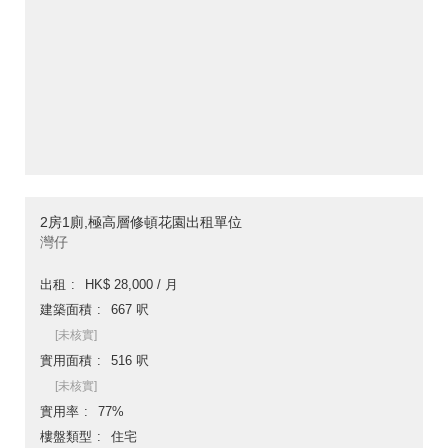
2房1廁,極高層修頓花園出租單位
灣仔
出租
HK$ 28,000 / 月
建築面積
667 呎
[未核實]
實用面積
516 呎
[未核實]
實用率
77%
樓盤類型
住宅