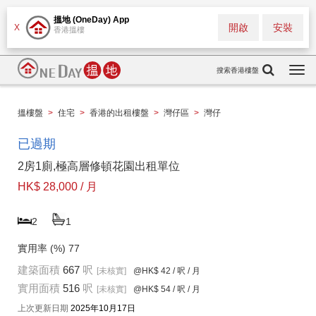
搵地 (OneDay) App
開啟
安裝
X
香港搵樓
搜索香港樓盤
Togg
navi
搵樓盤
>
住宅
>
香港的出租樓盤
>
灣仔區
>
灣仔
已過期
2房1廁,極高層修頓花園出租單位
HK$ 28,000 / 月
2
1
實用率 (%)
77
建築面積
667
呎
[未核實]
@HK$ 42
/ 呎 / 月
實用面積
516
呎
[未核實]
@HK$ 54
/ 呎 / 月
上次更新日期
2025年10月17日