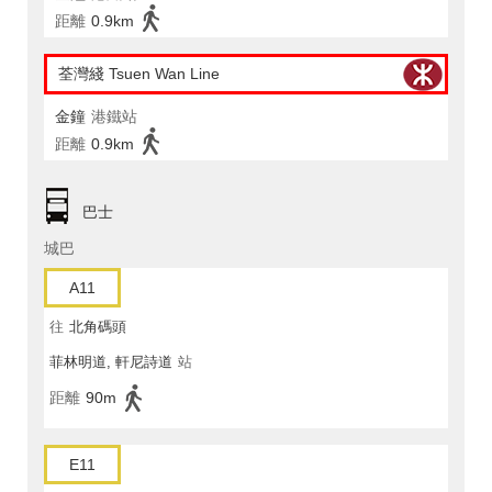
距離
0.9km
荃灣綫 Tsuen Wan Line
金鐘
港鐵站
距離
0.9km
巴士
城巴
A11
往
北角碼頭
菲林明道, 軒尼詩道
站
距離
90m
E11