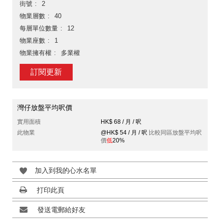
街號
2
物業層數
40
每層單位數量
12
物業座數
1
物業擁有權
多業權
訂閱更新
灣仔放盤平均呎價
實用面積
HK$ 68 / 月 / 呎
此物業
@HK$ 54 / 月 / 呎
比較同區放盤平均呎
價
低
20%
加入到我的心水名單
打印此頁
發送電郵給好友