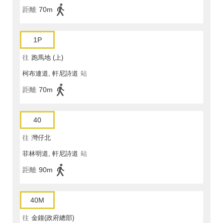
距離
70m
1P
往
跑馬地 (上)
柯布連道, 軒尼詩道
站
距離
70m
40
往
灣仔北
菲林明道, 軒尼詩道
站
距離
90m
40M
往
金鐘(政府總部)