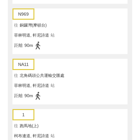
N969
往
銅鑼灣(摩頓台)
菲林明道, 軒尼詩道
站
距離
90m
NA11
往
北角碼頭公共運輸交匯處
菲林明道, 軒尼詩道
站
距離
90m
1
往
跑馬地(上)
柯布連道, 軒尼詩道
站