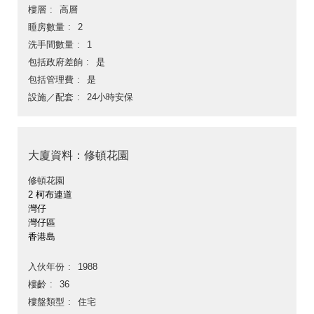
樓層
高層
睡房數量
2
洗手間數量
1
包括政府差餉
是
包括管理費
是
設施／配套
24小時安保
大廈資料：修頓花園
修頓花園
2 柯布連道
灣仔
灣仔區
香港島
入伙年份
1988
樓齡
36
樓盤類型
住宅