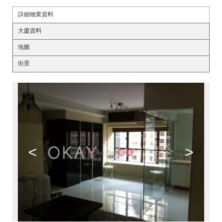
詳細物業資料
大廈資料
地圖
街景
<
>