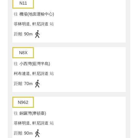
N11
往
機場(地面運輸中心)
菲林明道, 軒尼詩道
站
距離
90m
N8X
往
小西灣(藍灣半島)
柯布連道, 軒尼詩道
站
距離
70m
N962
往
銅鑼灣(摩頓臺)
菲林明道, 軒尼詩道
站
距離
90m