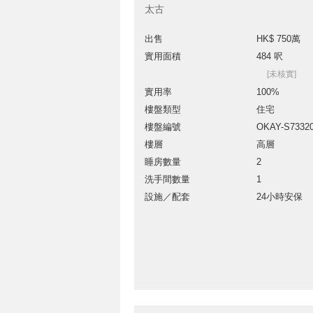
太古
出售
HK$ 750萬
實用面積
484 呎
[未核實]
實用率
100%
樓盤類型
住宅
樓盤編號
OKAY-S7332
樓層
高層
睡房數量
2
洗手間數量
1
設施／配套
24小時安保