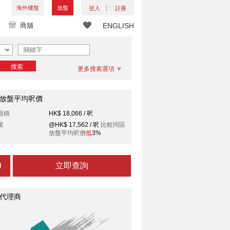
海外樓盤
放盤
登入
註冊
商舖
ENGLISH
搜索
更多搜索選項
放盤平均呎價
面積
HK$ 18,066 / 呎
業
@HK$ 17,562 / 呎
比較同區
放盤平均呎價
低
3%
立即查詢
代理商