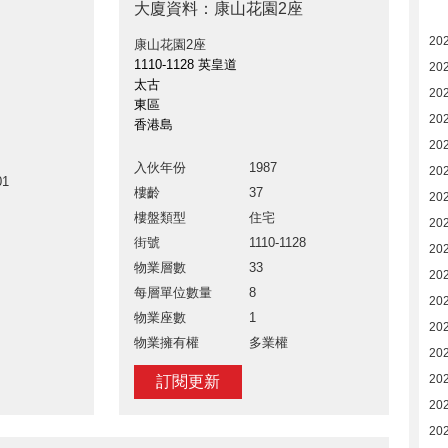
大廈資料：康山花園2座
20
康山花園2座
1110-1128 英皇道
20
太古
20
東區
20
香港島
20
入伙年份
1987
202
01
樓齡
37
20
樓盤類型
住宅
20
街號
1110-1128
20
物業層數
33
20
每層單位數量
8
202
物業座數
1
202
物業擁有權
多業權
20
20
訂閱更新
20
20