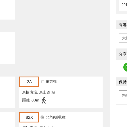
20
香港
分享
2A
往
耀東邨
保持
康怡廣場, 康山道
站
距離
80m
82X
往
北角(循環線)