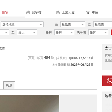
住宅
寫字樓
工業大廈
車位
選擇地區
由
最低價
至
最高價
至
最大
睡房
睡房
洗手間
任何
太古
太古
實用
實用面積
484
呎
[未核實]
@HK$ 17,562
/ 呎
此物
上次降價日期
2025年06月26日
街景
地產