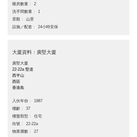
睡房數量
2
洗手間數量
1
景觀
山景
設施／配套
24小時安保
大廈資料：廣堅大廈
廣堅大廈
22-22a 堅道
西半山
西區
香港島
入伙年份
1987
樓齡
37
樓盤類型
住宅
街號
22-22a
物業層數
27