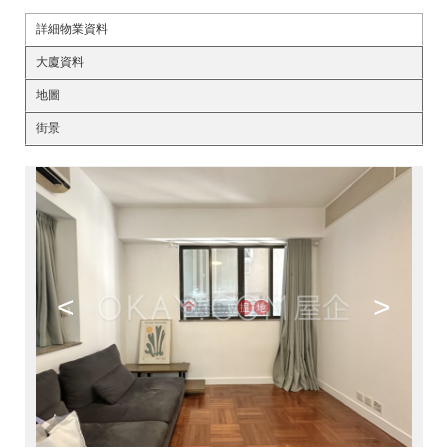
詳細物業資料
大廈資料
地圖
街景
<
>