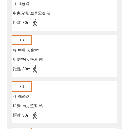
往
旭龢道
中央廣場, 亞畢諾道
站
距離
90m
13
往
中環(大會堂)
明愛中心, 堅道
站
距離
30m
23
往
蒲飛路
明愛中心, 堅道
站
距離
90m