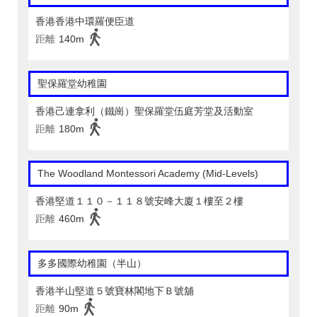
香港香港中環羅便臣道
距離
140m
聖保羅堂幼稚園
香港己連拿利（鐵崗）聖保羅堂伍庭芳堂及活動室
距離
180m
The Woodland Montessori Academy (Mid-Levels)
香港堅道１１０－１１８號安峰大廈１樓至２樓
距離
460m
多多國際幼稚園（半山）
香港半山堅道５號寶林閣地下Ｂ號舖
距離
90m