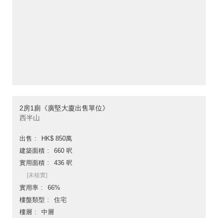
2房1廁《廣堅大廈出售單位》
西半山
出售
HK$ 850萬
建築面積
660 呎
實用面積
436 呎
[未核實]
實用率
66%
樓盤類型
住宅
樓層
中層