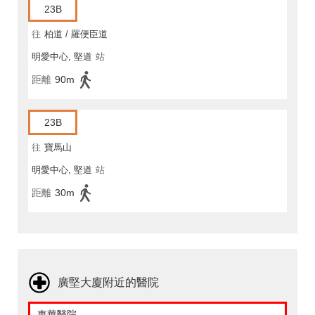
23B
往
柏道 / 羅便臣道
明愛中心, 堅道
站
距離
90m
23B
往
寶馬山
明愛中心, 堅道
站
距離
30m
廣堅大廈附近的醫院
東華醫院