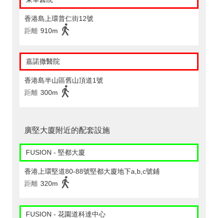
香港島上環普仁街12號
距離
910m
嘉諾撒醫院
香港島半山區舊山頂道1號
距離
300m
廣堅大廈附近的配套設施
FUSION - 堅都大廈
香港上環堅道80-88號堅都大廈地下a,b,c號鋪
距離
320m
FUSION - 花園道科達中心