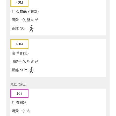
40M
往
金鐘(政府總部)
明愛中心, 堅道
站
距離
30m
40M
往
華富(北)
明愛中心, 堅道
站
距離
90m
九巴/城巴
103
往
蒲飛路
明愛中心
站