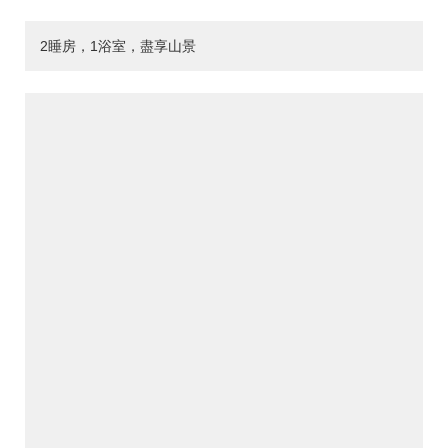
2睡房，1浴室，盡享山景