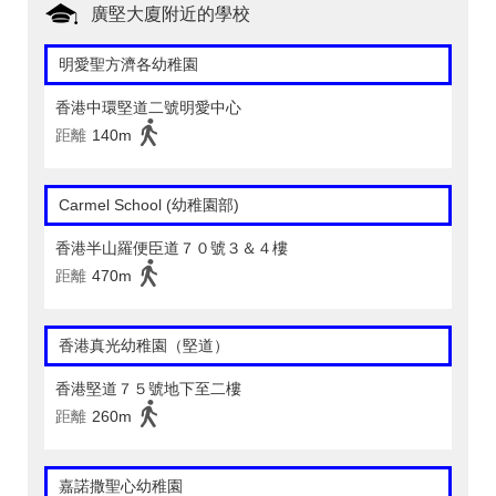
廣堅大廈附近的學校
明愛聖方濟各幼稚園
香港中環堅道二號明愛中心
距離
140m
Carmel School (幼稚園部)
香港半山羅便臣道７０號３＆４樓
距離
470m
香港真光幼稚園（堅道）
香港堅道７５號地下至二樓
距離
260m
嘉諾撒聖心幼稚園