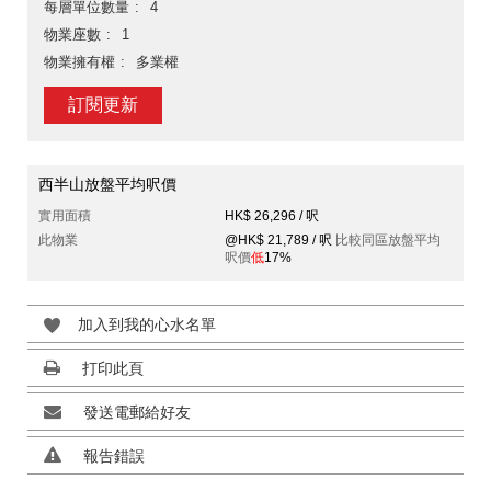
每層單位數量
4
物業座數
1
物業擁有權
多業權
訂閱更新
西半山放盤平均呎價
實用面積
HK$ 26,296 / 呎
此物業
@HK$ 21,789 / 呎
比較同區放盤平均
呎價
低
17%
加入到我的心水名單
打印此頁
發送電郵給好友
報告錯誤