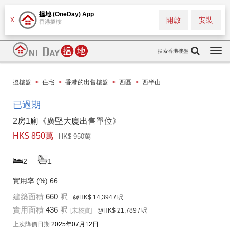
搵地 (OneDay) App
開啟
安裝
X
香港搵樓
搜索香港樓盤
Togg
navi
搵樓盤
>
住宅
>
香港的出售樓盤
>
西區
>
西半山
已過期
2房1廁《廣堅大廈出售單位》
HK$ 850萬
HK$ 950萬
2
1
實用率 (%)
66
建築面積
660
呎
@HK$ 14,394
/ 呎
實用面積
436
呎
[未核實]
@HK$ 21,789
/ 呎
上次降價日期
2025年07月12日