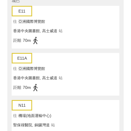
城巴
E11
往
亞洲國際博覽館
香港中央圖書館, 高士威道
站
距離
70m
E11A
往
亞洲國際博覽館
香港中央圖書館, 高士威道
站
距離
70m
N11
往
機場(地面運輸中心)
聖保祿醫院, 銅鑼灣道
站