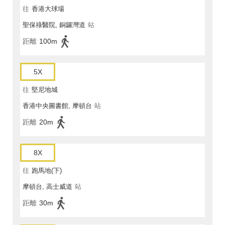
往
香港大球場
聖保祿醫院, 銅鑼灣道
站
距離
100m
5X
往
堅尼地城
香港中央圖書館, 摩頓台
站
距離
20m
8X
往
跑馬地(下)
摩頓台, 高士威道
站
距離
30m