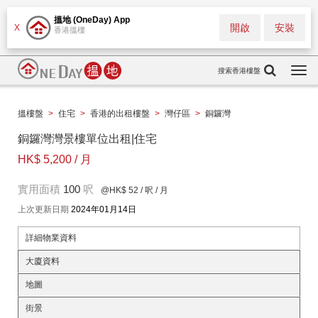
搵地 (OneDay) App
開啟
安裝
X
香港搵樓
搜索香港樓盤
Togg
navi
搵樓盤
>
住宅
>
香港的出租樓盤
>
灣仔區
>
銅鑼灣
銅鑼灣灣景樓單位出租|住宅
HK$ 5,200 / 月
實用面積
100
呎
@HK$ 52
/ 呎 / 月
上次更新日期
2024年01月14日
詳細物業資料
大廈資料
地圖
街景