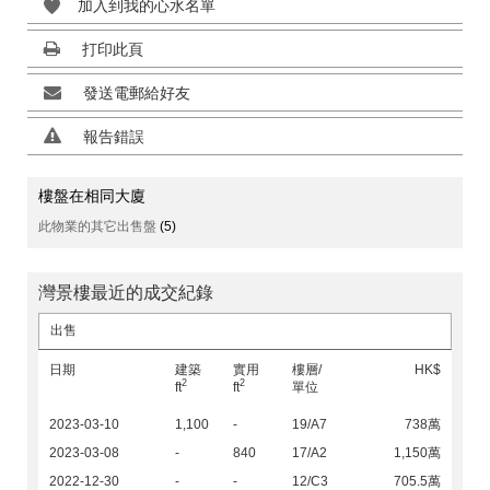
加入到我的心水名單
打印此頁
發送電郵給好友
報告錯誤
樓盤在相同大廈
此物業的其它出售盤
(5)
灣景樓最近的成交紀錄
出售
日期
建築
實用
樓層/
HK$
2
2
ft
ft
單位
2023-03-10
1,100
-
19/A7
738萬
2023-03-08
-
840
17/A2
1,150萬
2022-12-30
-
-
12/C3
705.5萬