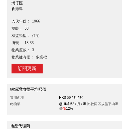
灣仔區
香港島
入伙年份
1966
樓齡
58
樓盤類型
住宅
街號
13-33
物業座數
3
物業擁有權
多業權
訂閱更新
銅鑼灣放盤平均呎價
實用面積
HK$ 59 / 月 / 呎
此物業
@HK$ 52 / 月 / 呎
比較同區放盤平均呎
價
低
12%
地產代理商