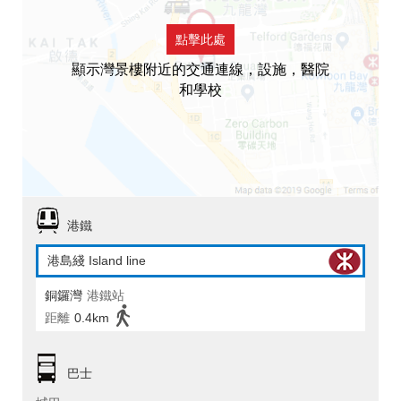
點擊此處
顯示灣景樓附近的交通連線，設施，醫院
和學校
港鐵
港島綫 Island line
銅鑼灣
港鐵站
距離
0.4km
巴士