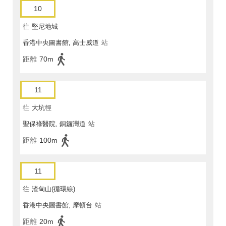
10
往
堅尼地城
香港中央圖書館, 高士威道
站
距離
70m
11
往
大坑徑
聖保祿醫院, 銅鑼灣道
站
距離
100m
11
往
渣甸山(循環線)
香港中央圖書館, 摩頓台
站
距離
20m