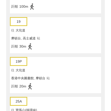
距離
100m
19
往
大坑道
摩頓台, 高士威道
站
距離
30m
19P
往
大坑道
香港中央圖書館, 摩頓台
站
距離
20m
25A
往
寶馬山(循環線)