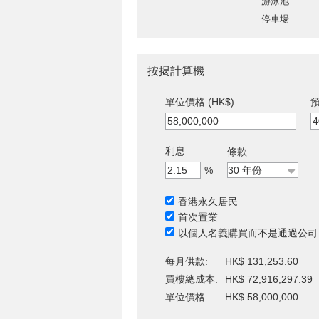
游泳池
停車場
按揭計算機
單位價格 (HK$)
預
利息
條款
%
香港永久居民
首次置業
以個人名義購買而不是通過公司
每月供款:
HK$ 131,253.60
買樓總成本:
HK$ 72,916,297.39
單位價格:
HK$ 58,000,000