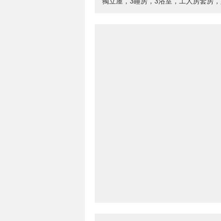
獨立屋，3睡房，3浴室，工人房套房