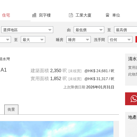
住宅
寫字樓
工業大廈
車位
選擇地區
由
最低價
至
最高價
至
最大
睡房
睡房
洗手間
任何
清水
清水灣
實用
A1
建築面積
2,350
呎
[未核實]
@HK$ 24,681
/ 呎
此物
實用面積
1,852
呎
[未核實]
@HK$ 31,317
/ 呎
上次降價日期
2026年01月31日
街景
地產