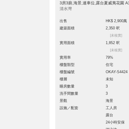
3房3廁,海景,連車位,露台夏威夷花園 
清水灣
出售
HK$ 2,900萬
建築面積
2,350 呎
[未核實]
實用面積
1,852 呎
[未核實]
實用率
79%
樓盤類型
住宅
樓盤編號
OKAY-S4424
樓層
未知
睡房數量
3
洗手間數量
3
景觀
海景
設施／配套
工人房
露台
24小時安保