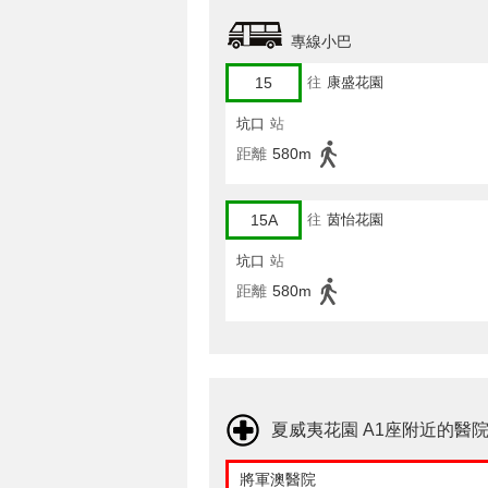
專線小巴
15
往
康盛花園
坑口
站
距離
580m
15A
往
茵怡花園
坑口
站
距離
580m
夏威夷花園 A1座附近的醫
將軍澳醫院