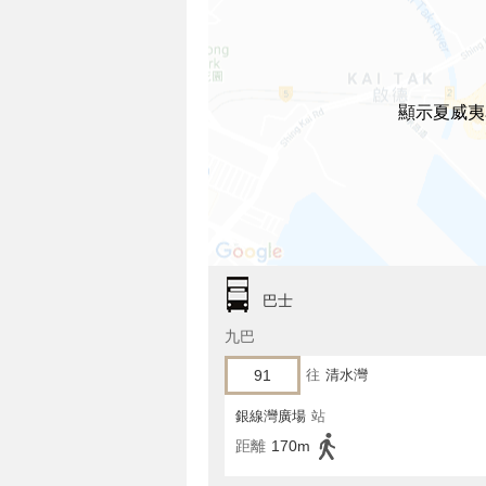
顯示夏威夷
巴士
九巴
91
往
清水灣
銀線灣廣場
站
距離
170m