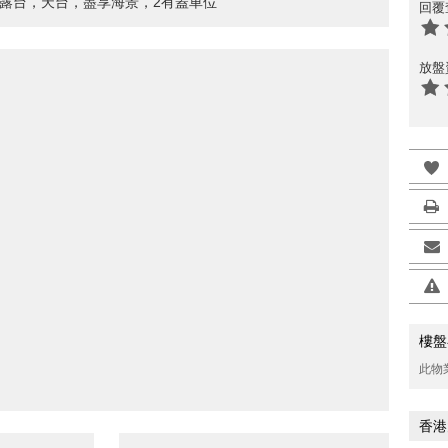
，露台，天台，盡享海景，2有蓋車位
回覆
放盤
樓盤
此物
香港