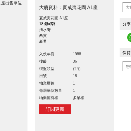
A1座出售單位
大廈資料：夏威夷花園 A1座
夏威夷花園 A1座
分享
18 銀岬路
清水灣
西貢
新界
保持
入伙年份
1988
樓齡
36
樓盤類型
住宅
街號
18
物業層數
1
每層單位數量
1
物業擁有權
多業權
訂閱更新