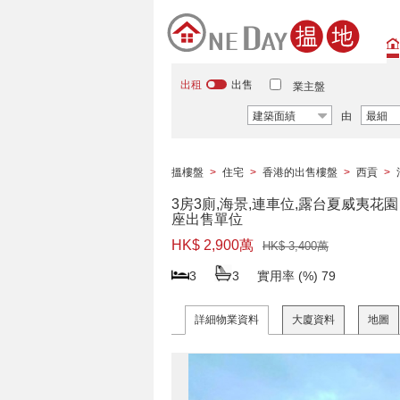
出租
出售
業主盤
建築面績
由
最細
搵樓盤
>
住宅
>
香港的出售樓盤
>
西貢
>
3房3廁,海景,連車位,露台夏威夷花園 
座出售單位
HK$ 2,900萬
HK$ 3,400萬
3
3
實用率 (%)
79
詳細物業資料
大廈資料
地圖