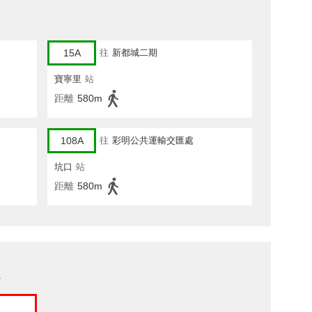
15A
往
新都城二期
寶寧里
站
距離
580m
108A
往
彩明公共運輸交匯處
坑口
站
距離
580m
院