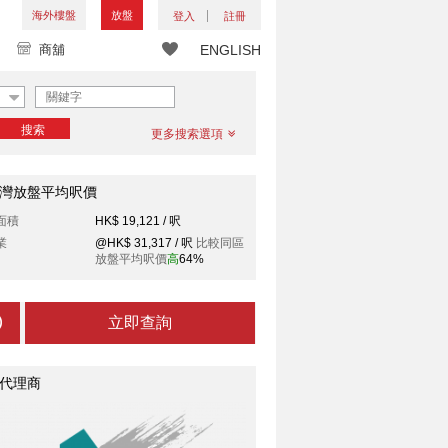
海外樓盤
放盤
登入
註冊
商舖
ENGLISH
搜索
更多搜索選項
灣放盤平均呎價
面積
HK$ 19,121 / 呎
業
@HK$ 31,317 / 呎
比較同區
放盤平均呎價
高
64%
立即查詢
代理商