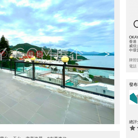
OKAY
香港
威信
中環雲
>
牌照
電話
發布
總評