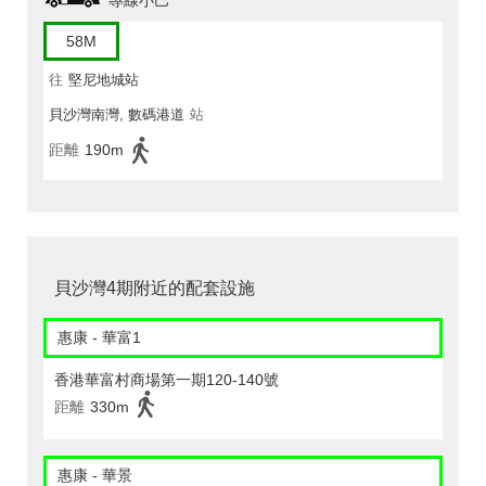
專線小巴
58M
往
堅尼地城站
貝沙灣南灣, 數碼港道
站
距離
190m
貝沙灣4期附近的配套設施
惠康 - 華富1
香港華富村商場第一期120-140號
距離
330m
惠康 - 華景