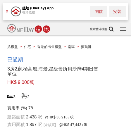
搵地 (OneDay) App
開啟
安裝
X
香港搵樓
搜索香港樓盤
Togg
navi
搵樓盤
>
住宅
>
香港的出售樓盤
>
南區
>
數碼港
已過期
3房2廁,極高層,海景,星級會所貝沙灣4期出售
單位
HK$ 9,000萬
3
2
實用率 (%)
78
建築面積
2,438
呎
@HK$ 36,916
/ 呎
實用面積
1,897
呎
[未核實]
@HK$ 47,443
/ 呎