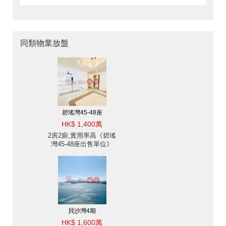
同類物業放盤
碧瑤灣45-48座
HK$ 1,400萬
2房2廁,實用率高《碧瑤
灣45-48座出售單位》
貝沙灣4期
HK$ 1,600萬