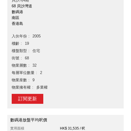
貝沙灣4期
68 貝沙灣道
數碼港
南區
香港島
入伙年份
2005
樓齡
19
樓盤類型
住宅
街號
68
物業層數
32
每層單位數量
2
物業座數
9
物業擁有權
多業權
訂閱更新
數碼港放盤平均呎價
實用面積
HK$ 31,535 / 呎