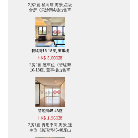
2房2廁,極高層,海景,星級
會所《貝沙灣4期出售單
位》
碧瑤灣16-18座, 董事樓
HK$ 3,600萬
2房2廁,連車位《碧瑤灣
16-18座, 董事樓出售單
位》
碧瑤灣45-48座
HK$ 1,960萬
2房1廁,實用率高,海景,連
車位《碧瑤灣45-48座出
售單位》