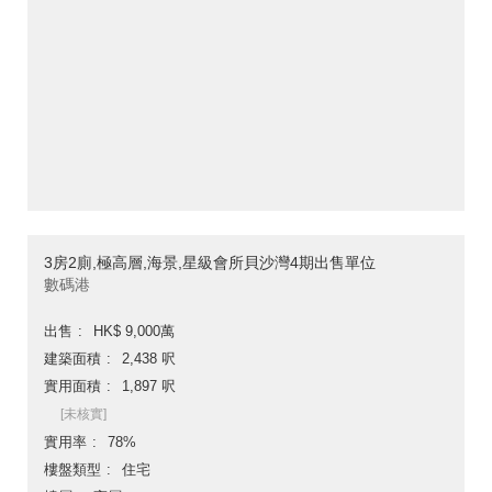
3房2廁,極高層,海景,星級會所貝沙灣4期出售單位
數碼港
出售
HK$ 9,000萬
建築面積
2,438 呎
實用面積
1,897 呎
[未核實]
實用率
78%
樓盤類型
住宅