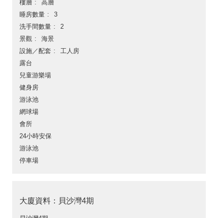
樓層
高層
睡房數量
3
洗手間數量
2
景觀
海景
設施／配套
工人房
露台
兒童游樂場
健身房
游泳池
網球場
會所
24小時安保
游泳池
停車場
大廈資料：貝沙灣4期