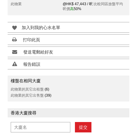
此物業
@HK$ 47,443 / 呎
比較同區放盤平均
呎價
高
50%
加入到我的心水名單
打印此頁
發送電郵給好友
報告錯誤
樓盤在相同大廈
此物業的其它出租盤
(6)
此物業的其它出售盤
(39)
香港大廈搜尋
提交