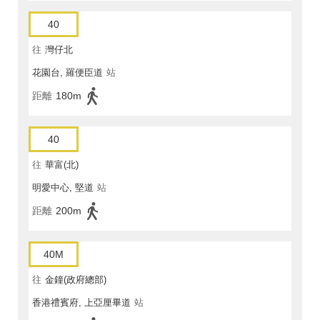
40
往
灣仔北
花園台, 羅便臣道
站
距離
180m
40
往
華富(北)
明愛中心, 堅道
站
距離
200m
40M
往
金鐘(政府總部)
香港禮賓府, 上亞厘畢道
站