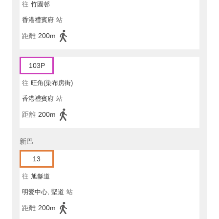
往
竹園邨
香港禮賓府
站
距離
200m
103P
往
旺角(染布房街)
香港禮賓府
站
距離
200m
新巴
13
往
旭龢道
明愛中心, 堅道
站
距離
200m