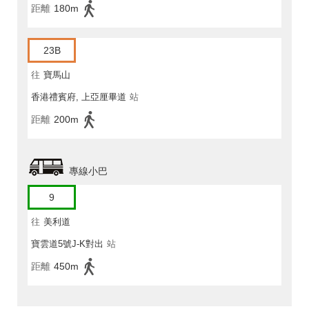
距離
180m
23B
往
寶馬山
香港禮賓府, 上亞厘畢道
站
距離
200m
專線小巴
9
往
美利道
寶雲道5號J-K對出
站
距離
450m