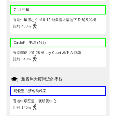
7-11 中環
香港中環德忌立街 8-12 號業豐大廈地下 D 舖及閣樓
距離
430m
CircleK - 中環 (463)
香港羅便臣道 28 號 Lily Court 地下 A 號舖
距離
340m
雅賓利大廈附近的學校
明愛聖方濟各幼稚園
香港中環堅道二號明愛中心
距離
140m