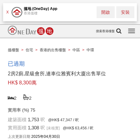
搵地 (OneDay) App
開啟
安裝
X
香港搵樓
搜索香港樓盤
Togg
navi
搵樓盤
>
住宅
>
香港的出售樓盤
>
中區
>
中環
已過期
2房2廁,星級會所,連車位雅賓利大廈出售單位
HK$ 8,300萬
2
2
實用率 (%)
75
建築面積
1,753
呎
@HK$ 47,347
/ 呎
實用面積
1,308
呎
[未核實]
@HK$ 63,456
/ 呎
上次更新日期
2025年04月30日