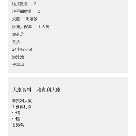
睡房數量
2
洗手間數量
2
景觀
海港景
設施／配套
工人房
健身房
會所
24小時安保
游泳池
停車場
大廈資料：雅賓利大廈
雅賓利大廈
1 雅賓利道
中環
中區
香港島