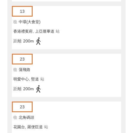
13
往
中環(大會堂)
香港禮賓府, 上亞厘畢道
站
距離
200m
23
往
蒲飛路
明愛中心, 堅道
站
距離
200m
23
往
北角碼頭
花園台, 羅便臣道
站