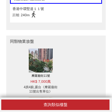
香港中環堅道１１號
距離
240m
同類物業放盤
摩羅廟街11號
HK$ 7,000萬
4房4廁,露台《摩羅廟街
11號出售單位》
查詢類似樓盤