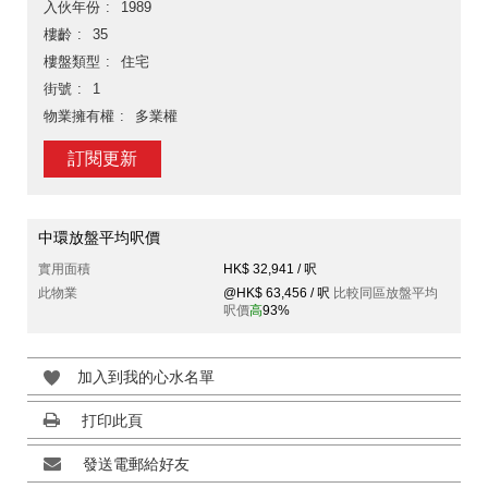
入伙年份
1989
樓齡
35
樓盤類型
住宅
街號
1
物業擁有權
多業權
訂閱更新
中環放盤平均呎價
實用面積
HK$ 32,941 / 呎
此物業
@HK$ 63,456 / 呎
比較同區放盤平均
呎價
高
93%
加入到我的心水名單
打印此頁
發送電郵給好友