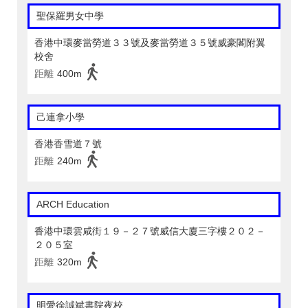
聖保羅男女中學
香港中環麥當勞道３３號及麥當勞道３５號威豪閣附翼
校舍
距離
400m
己連拿小學
香港香雪道７號
距離
240m
ARCH Education
香港中環雲咸街１９－２７號威信大廈三字樓２０２－
２０５室
距離
320m
明愛徐誠斌書院夜校