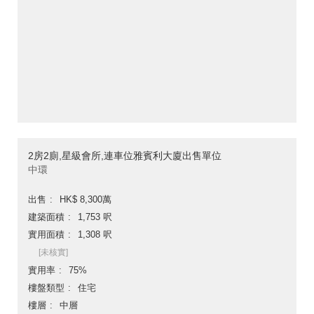
2房2廁,星級會所,連車位雅賓利大廈出售單位
中環
出售
HK$ 8,300萬
建築面積
1,753 呎
實用面積
1,308 呎
[未核實]
實用率
75%
樓盤類型
住宅
樓層
中層