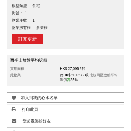
樓盤類型
住宅
街號
1
物業座數
1
物業擁有權
多業權
訂閱更新
西半山放盤平均呎價
實用面積
HK$ 27,095 / 呎
此物業
@HK$ 50,057 / 呎
比較同區放盤平均
呎價
高
85%
加入到我的心水名單
打印此頁
發送電郵給好友