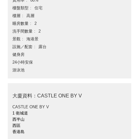
實用率
80%
樓盤類型
住宅
樓層
高層
睡房數量
2
洗手間數量
2
景觀
海港景
設施／配套
露台
健身房
24小時安保
游泳池
大廈資料：CASTLE ONE BY V
CASTLE ONE BY V
1 衛城道
西半山
西區
香港島