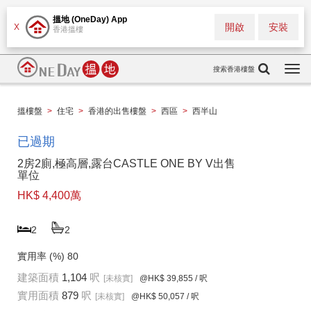
搵地 (OneDay) App
開啟
安裝
X
香港搵樓
搜索香港樓盤
Togg
navi
搵樓盤
>
住宅
>
香港的出售樓盤
>
西區
>
西半山
已過期
2房2廁,極高層,露台CASTLE ONE BY V出售
單位
HK$ 4,400萬
2
2
實用率 (%)
80
建築面積
1,104
呎
[未核實]
@HK$ 39,855
/ 呎
實用面積
879
呎
[未核實]
@HK$ 50,057
/ 呎