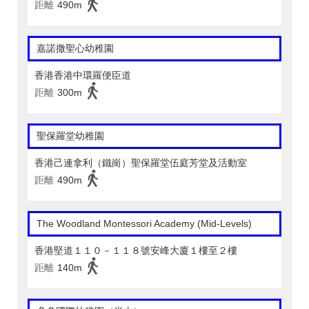
距離
490m
嘉諾撒聖心幼稚園
香港香港中環羅便臣道
距離
300m
聖保羅堂幼稚園
香港己連拿利（鐵崗）聖保羅堂伍庭芳堂及活動室
距離
490m
The Woodland Montessori Academy (Mid-Levels)
香港堅道１１０－１１８號安峰大廈１樓至２樓
距離
140m