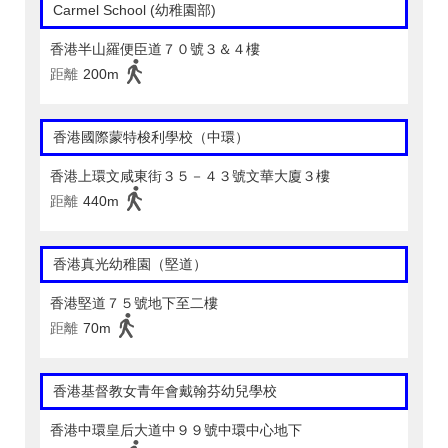
Carmel School (幼稚園部)
香港半山羅便臣道７０號３＆４樓
距離
200m
香港國際蒙特梭利學校（中環）
香港上環文咸東街３５－４３號文華大廈３樓
距離
440m
香港真光幼稚園（堅道）
香港堅道７５號地下至二樓
距離
70m
香港基督教女青年會戴翰芬幼兒學校
香港中環皇后大道中９９號中環中心地下