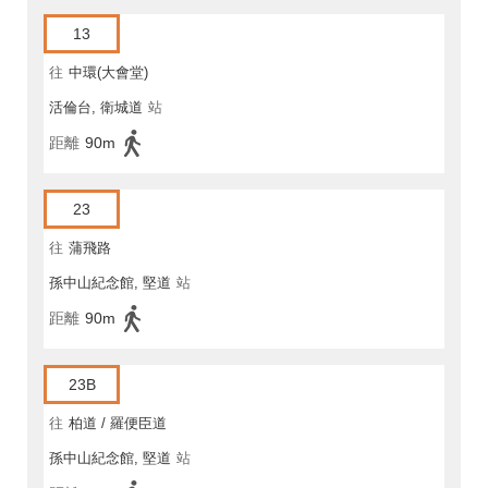
13
往
中環(大會堂)
活倫台, 衛城道
站
距離
90m
23
往
蒲飛路
孫中山紀念館, 堅道
站
距離
90m
23B
往
柏道 / 羅便臣道
孫中山紀念館, 堅道
站