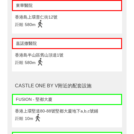
東華醫院
香港島上環普仁街12號
距離
580m
嘉諾撒醫院
香港島半山區舊山頂道1號
距離
580m
CASTLE ONE BY V附近的配套設施
FUSION - 堅都大廈
香港上環堅道80-88號堅都大廈地下a,b,c號鋪
距離
10m