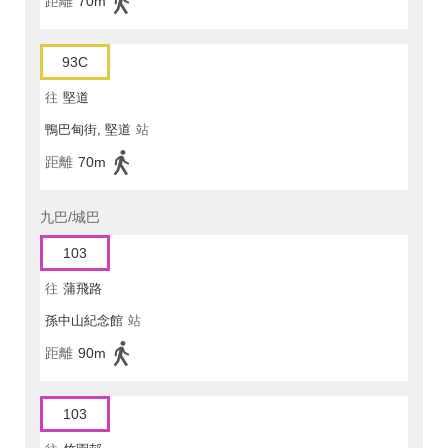
距離
70m
93C
往
堅道
鴨巴甸街, 堅道
站
距離
70m
九巴/城巴
103
往
蒲飛路
孫中山紀念館
站
距離
90m
103