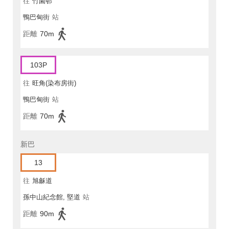
往
竹園邨
鴨巴甸街
站
距離
70m
103P
往
旺角(染布房街)
鴨巴甸街
站
距離
70m
新巴
13
往
旭龢道
孫中山紀念館, 堅道
站
距離
90m