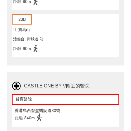
距離
90m
23B
往
寶馬山
活倫台, 衛城道
站
距離
90m
CASTLE ONE BY V附近的醫院
贊育醫院
香港島西營盤醫院道30號
距離
840m