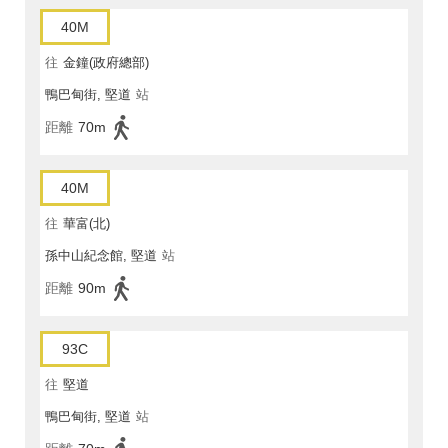
40M
往
金鐘(政府總部)
鴨巴甸街, 堅道
站
距離
70m
40M
往
華富(北)
孫中山紀念館, 堅道
站
距離
90m
93C
往
堅道
鴨巴甸街, 堅道
站