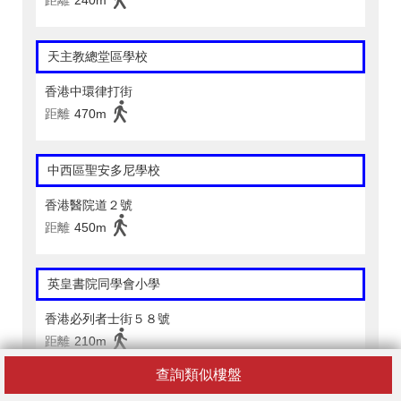
距離
240m
天主教總堂區學校
香港中環律打街
距離
470m
中西區聖安多尼學校
香港醫院道２號
距離
450m
英皇書院同學會小學
香港必列者士街５８號
距離
210m
查詢類似樓盤
英皇書院同學會小學(二校)