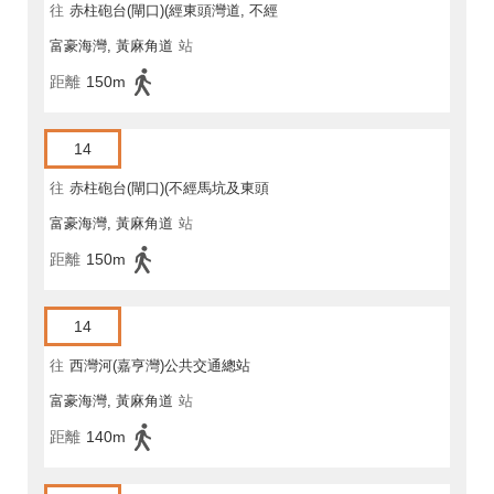
往
赤柱砲台(閘口)(經東頭灣道, 不經
富豪海灣, 黃麻角道
站
馬坑)
距離
150m
14
往
赤柱砲台(閘口)(不經馬坑及東頭
富豪海灣, 黃麻角道
站
灣道)
距離
150m
14
往
西灣河(嘉亨灣)公共交通總站
富豪海灣, 黃麻角道
站
距離
140m