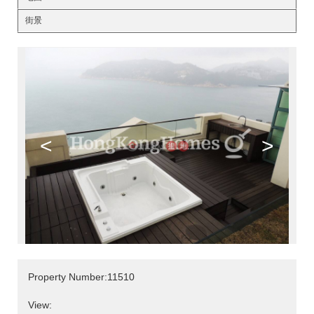
街景
<
>
Property Number:11510
View: