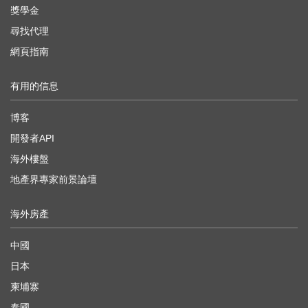
獎學金
尋找代理
網頁指南
有用的信息
博客
開發者API
海外樓盤
地產界專家前景論壇
海外房產
中國
日本
柬埔寨
泰國