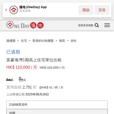
搵地 (OneDay) App
開啟
安裝
X
香港搵樓
搜索香港樓盤
Togg
navi
搵樓盤
>
住宅
>
香港的出租樓盤
>
南區
>
赤柱
已過期
富豪海灣1期高上住宅單位出租
HK$ 110,000 / 月
HK$ 115,000 / 月
5
4
實用面積
2,791
呎
@HK$ 41
/ 呎 / 月
上次降價日期
2025年08月29日
詳細物業資料
地圖