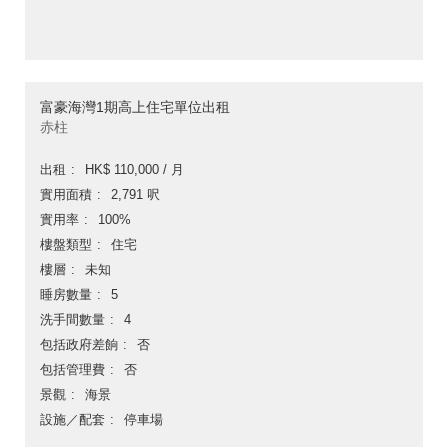
富豪海灣1期高上住宅單位出租
赤柱
出租
HK$ 110,000 / 月
實用面積
2,791 呎
實用率
100%
樓盤類型
住宅
樓層
未知
睡房數量
5
洗手間數量
4
包括政府差餉
否
包括管理費
否
景觀
海景
設施／配套
停車場