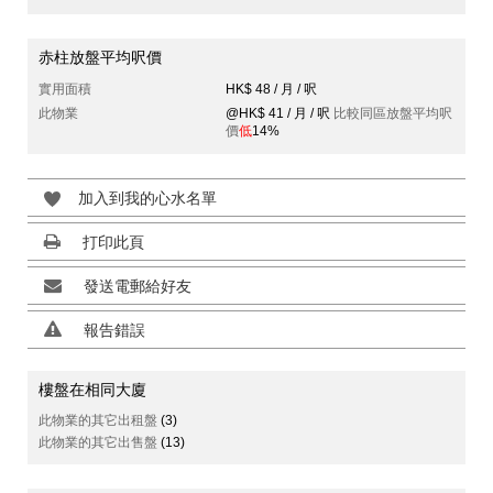
赤柱放盤平均呎價
實用面積
HK$ 48 / 月 / 呎
此物業
@HK$ 41 / 月 / 呎
比較同區放盤平均呎
價
低
14%
加入到我的心水名單
打印此頁
發送電郵給好友
報告錯誤
樓盤在相同大廈
此物業的其它出租盤
(3)
此物業的其它出售盤
(13)