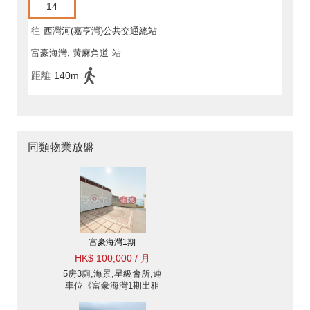
14
往
西灣河(嘉亨灣)公共交通總站
富豪海灣, 黃麻角道
站
距離
140m
同類物業放盤
富豪海灣1期
HK$ 100,000 / 月
5房3廁,海景,星級會所,連
車位《富豪海灣1期出租
單位》