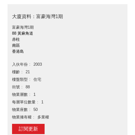
大廈資料：富豪海灣1期
富豪海灣1期
88 黃麻角道
赤柱
南區
香港島
入伙年份
2003
樓齡
21
樓盤類型
住宅
街號
88
物業層數
1
每層單位數量
1
物業座數
50
物業擁有權
多業權
訂閱更新