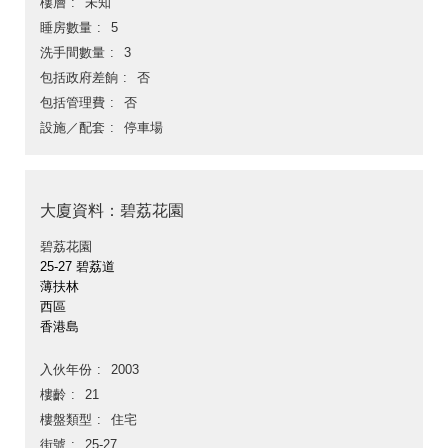
樓層
未知
睡房數量
5
洗手間數量
3
包括政府差餉
否
包括管理費
否
設施／配套
停車場
大廈資料：碧荔花園
碧荔花園
25-27 碧荔道
薄扶林
西區
香港島
入伙年份
2003
樓齡
21
樓盤類型
住宅
街號
25-27