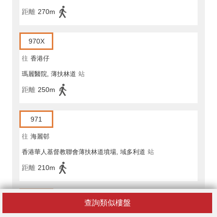
距離
270m
970X
往
香港仔
瑪麗醫院, 薄扶林道
站
距離
250m
971
往
海麗邨
香港華人基督教聯會薄扶林道墳場, 域多利道
站
距離
210m
971
查詢類似樓盤
往
石排灣邨公共運輸交匯處