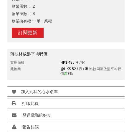
物業層數
2
物業座數
8
物業擁有權
單一業權
訂閱更新
薄扶林放盤平均呎價
實用面積
HK$ 49 / 月 / 呎
此物業
@HK$ 52 / 月 / 呎
比較同區放盤平均呎
價
高
7%
加入到我的心水名單
打印此頁
發送電郵給好友
報告錯誤