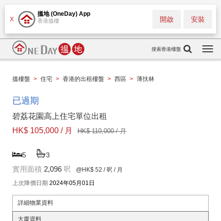
搵地 (OneDay) App
開啟
安裝
X
香港搵樓
搜索香港樓盤
Togg
navi
搵樓盤
>
住宅
>
香港的出租樓盤
>
西區
>
薄扶林
已過期
碧荔花園高上住宅單位出租
HK$ 105,000 / 月
HK$ 110,000 / 月
5
3
實用面積
2,096
呎
@HK$ 52
/ 呎 / 月
上次降價日期
2024年05月01日
詳細物業資料
大廈資料