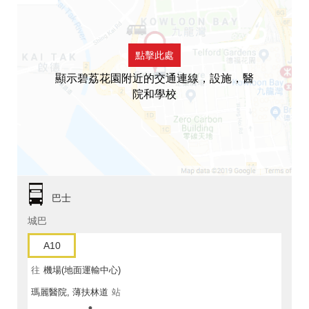
點擊此處
顯示碧荔花園附近的交通連線，設施，醫
院和學校
巴士
城巴
A10
往
機場(地面運輸中心)
瑪麗醫院, 薄扶林道
站