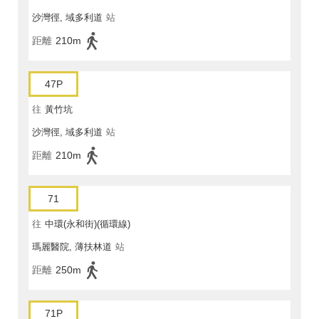
沙灣徑, 域多利道
站
距離
210m
47P
往
黃竹坑
沙灣徑, 域多利道
站
距離
210m
71
往
中環(永和街)(循環線)
瑪麗醫院, 薄扶林道
站
距離
250m
71P