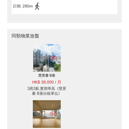
距離
280m
同類物業放盤
慧景臺 B座
HK$ 38,000 / 月
3房2廁,實用率高《慧景
臺 B座出租單位》