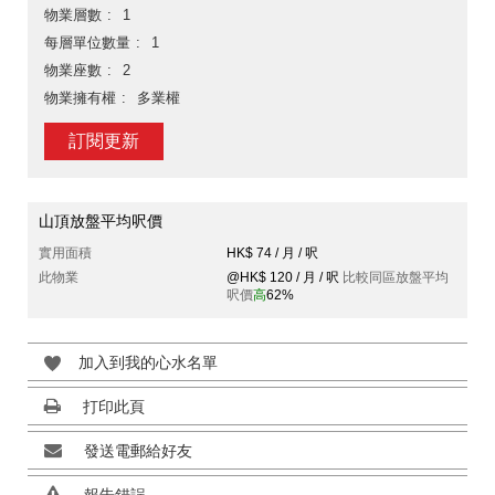
物業層數
1
每層單位數量
1
物業座數
2
物業擁有權
多業權
訂閱更新
山頂放盤平均呎價
實用面積
HK$ 74 / 月 / 呎
此物業
@HK$ 120 / 月 / 呎
比較同區放盤平均
呎價
高
62%
加入到我的心水名單
打印此頁
發送電郵給好友