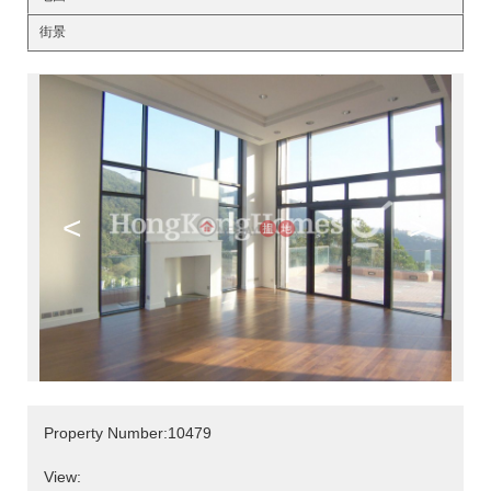
街景
<
>
Property Number:10479
View: