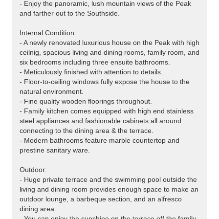
- Enjoy the panoramic, lush mountain views of the Peak
and farther out to the Southside.
Internal Condition:
- A newly renovated luxurious house on the Peak with high
ceilnig, spacious living and dining rooms, family room, and
six bedrooms including three ensuite bathrooms.
- Meticulously finished with attention to details.
- Floor-to-ceiling windows fully expose the house to the
natural environment.
- Fine quality wooden floorings throughout.
- Family kitchen comes equipped with high end stainless
steel appliances and fashionable cabinets all around
connecting to the dining area & the terrace.
- Modern bathrooms feature marble countertop and
prestine sanitary ware.
Outdoor:
- Huge private terrace and the swimming pool outside the
living and dining room provides enough space to make an
outdoor lounge, a barbeque section, and an alfresco
dining area.
- You can enjoy the sunshine on the terrace off the family