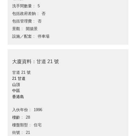
洗手間數量
5
包括政府差餉
否
包括管理費
否
景觀
開揚景
設施／配套
停車場
大廈資料：甘道 21 號
甘道 21 號
21 甘道
山頂
中區
香港島
入伙年份
1996
樓齡
28
樓盤類型
住宅
街號
21