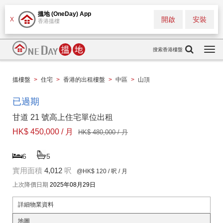
搵地 (OneDay) App
開啟
安裝
X
香港搵樓
搜索香港樓盤
Togg
navi
搵樓盤
>
住宅
>
香港的出租樓盤
>
中區
>
山頂
已過期
甘道 21 號高上住宅單位出租
HK$ 450,000 / 月
HK$ 480,000 / 月
6
5
實用面積
4,012
呎
@HK$ 120
/ 呎 / 月
上次降價日期
2025年08月29日
詳細物業資料
地圖