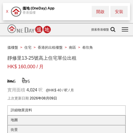
搵地 (OneDay) App
開啟
安裝
X
香港搵樓
搜索香港樓盤
Togg
navi
搵樓盤
>
住宅
>
香港的出租樓盤
>
南區
>
舂坎角
靜修里13-25號高上住宅單位出租
HK$ 160,000 / 月
5
5
實用面積
4,024
呎
@HK$ 40
/ 呎 / 月
上次更新日期
2026年08月09日
詳細物業資料
地圖
街景