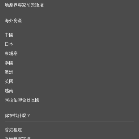
地產界專家前景論壇
海外房產
中國
日本
柬埔寨
泰國
澳洲
英國
越南
阿拉伯聯合酋長國
你在找什麼？
香港租屋
香港租寫字樓