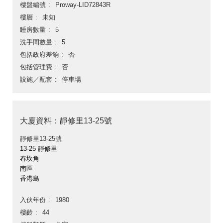
樓盤編號
Proway-LID72843R
樓層
未知
睡房數量
5
洗手間數量
5
包括政府差餉
否
包括管理費
否
設施／配套
停車場
大廈資料：靜修里13-25號
靜修里13-25號
13-25 靜修里
舂坎角
南區
香港島
入伙年份
1980
樓齡
44