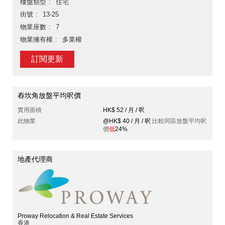
樓盤類型
住宅
街號
13-25
物業座數
7
物業擁有權
多業權
訂閱更新
舂坎角放盤平均呎價
實用面積
HK$ 52 / 月 / 呎
此物業
@HK$ 40 / 月 / 呎
比較同區放盤平均呎
價
低
24%
地產代理商
Proway Relocation & Real Estate Services
香港