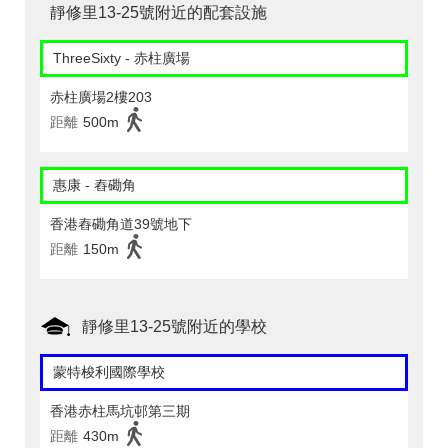
靜修里13-25號附近的配套設施
ThreeSixty - 赤柱廣場
赤柱廣場2樓203
距離
500m
惠康 - 舂磡角
香港舂磡角道39號地下
距離
150m
靜修里13-25號附近的學校
蒙特梭利國際學校
香港赤柱馬坑邨第三期
距離
430m