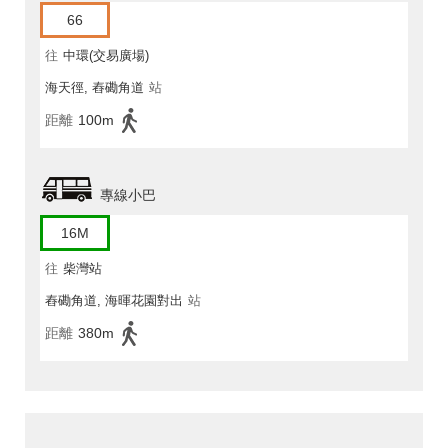
66
往
中環(交易廣場)
海天徑, 舂磡角道
站
距離
100m
專線小巴
16M
往
柴灣站
舂磡角道, 海暉花園對出
站
距離
380m