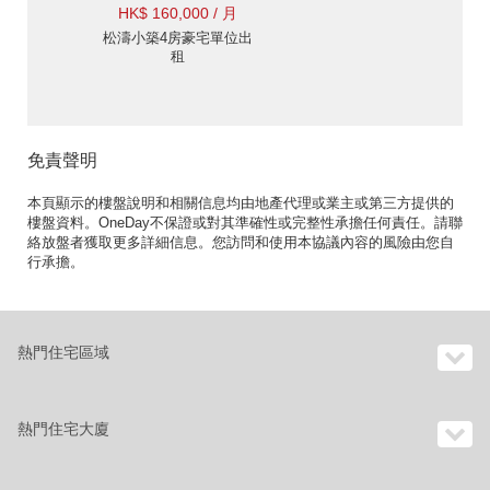
HK$ 160,000 / 月
松濤小築4房豪宅單位出
租
免責聲明
本頁顯示的樓盤說明和相關信息均由地產代理或業主或第三方提供的
樓盤資料。OneDay不保證或對其準確性或完整性承擔任何責任。請聯
絡放盤者獲取更多詳細信息。您訪問和使用本協議內容的風險由您自
行承擔。
熱門住宅區域
熱門住宅大廈