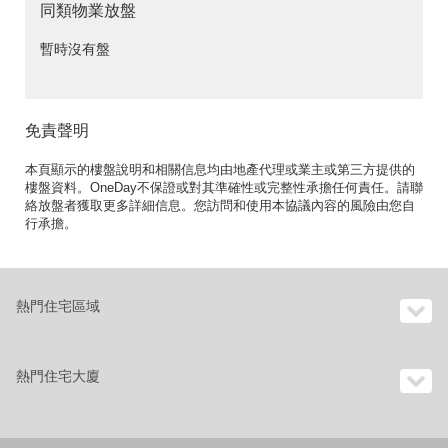
同類物業放盤
暫時沒有盤
免責聲明
本頁顯示的樓盤說明和相關信息均由地產代理或業主或第三方提供的
樓盤資料。OneDay不保證或對其準確性或完整性承擔任何責任。請聯
絡放盤者獲取更多詳細信息。您訪問和使用本協議內容的風險由您自
行承擔。
熱門住宅區域
熱門住宅大廈