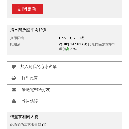
訂閱更新
清水灣放盤平均呎價
實用面積
HK$ 19,121 / 呎
此物業
@HK$ 24,582 / 呎
比較同區放盤平均
呎價
高
29%
加入到我的心水名單
打印此頁
發送電郵給好友
報告錯誤
樓盤在相同大廈
此物業的其它出售盤
(1)