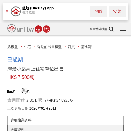
搵地 (OneDay) App
開啟
安裝
X
香港搵樓
搜索香港樓盤
Togg
navi
搵樓盤
>
住宅
>
香港的出售樓盤
>
西貢
>
清水灣
已過期
灣景小築高上住宅單位出售
HK$ 7,500萬
5
5
實用面積
3,051
呎
@HK$ 24,582
/ 呎
上次更新日期
2026年01月26日
詳細物業資料
大廈資料