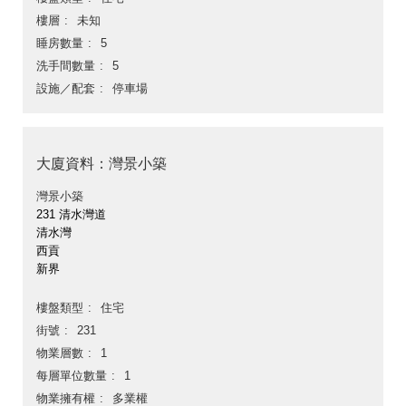
樓層
未知
睡房數量
5
洗手間數量
5
設施／配套
停車場
大廈資料：灣景小築
灣景小築
231 清水灣道
清水灣
西貢
新界
樓盤類型
住宅
街號
231
物業層數
1
每層單位數量
1
物業擁有權
多業權