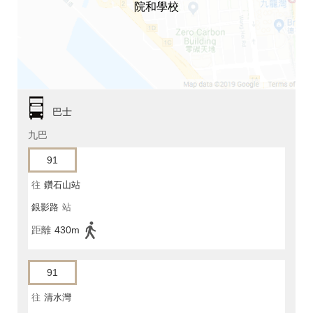
院和學校
巴士
九巴
91
往
鑽石山站
銀影路
站
距離
430m
91
往
清水灣