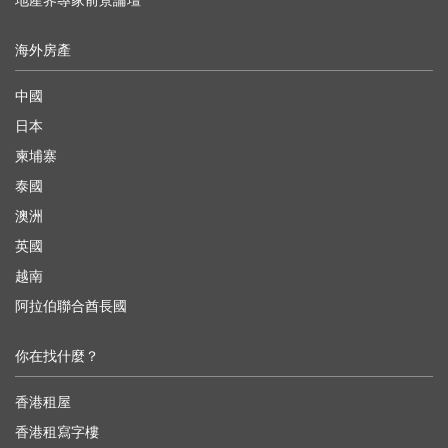
地產界專家前景論壇
海外房產
中國
日本
柬埔寨
泰國
澳洲
英國
越南
阿拉伯聯合酋長國
你在找什麼？
香港租屋
香港租寫字樓