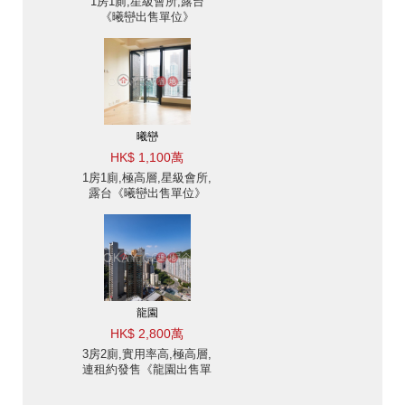
1房1廁,星級會所,露台
《曦巒出售單位》
曦巒
HK$ 1,100萬
1房1廁,極高層,星級會所,
露台《曦巒出售單位》
龍園
HK$ 2,800萬
3房2廁,實用率高,極高層,
連租約發售《龍園出售單
位》