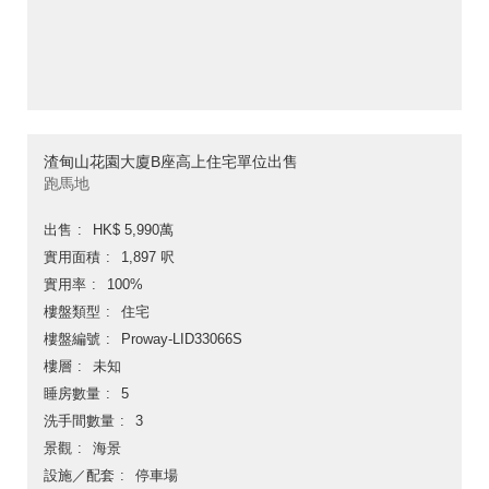
渣甸山花園大廈B座高上住宅單位出售
跑馬地
出售
HK$ 5,990萬
實用面積
1,897 呎
實用率
100%
樓盤類型
住宅
樓盤編號
Proway-LID33066S
樓層
未知
睡房數量
5
洗手間數量
3
景觀
海景
設施／配套
停車場