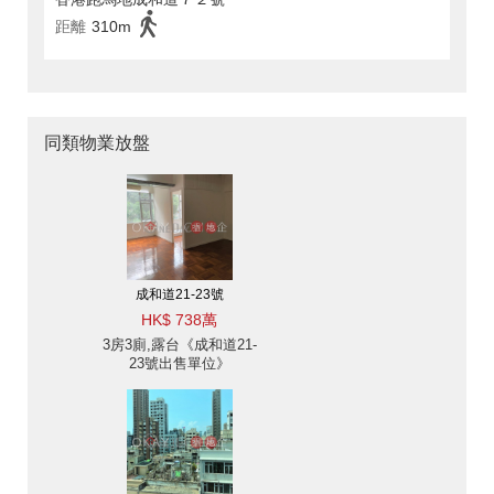
距離
310m
同類物業放盤
成和道21-23號
HK$ 738萬
3房3廁,露台《成和道21-
23號出售單位》