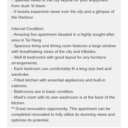
- Splendid views of the city skyline for your enjoyment
from dusk 'til dawn.
- It boasts expansive views over the city and a glimpse of
the Harbour.
Internal Condition:
- Amazing five apartment situated in a highly sought-after
area in Tai Hang.
- Spacious living and dining room features a large window
with breathtaking views of the city and hillsides.
- Well-lit bedrooms with good layout for any furniture
arrangements.
- Each bedroom can comfortably fit a king-size bed and
wardrobe.
- Fitted kitchen with essential appliances and built-in
cabinets.
- Bathrooms are in basic condition.
- Maid's room with its own washroom is at the back of the
kitchen.
** Great renovation opportunity, This apartment can be
completed renovated to fully utilize its stunning views and
optimize its potential.