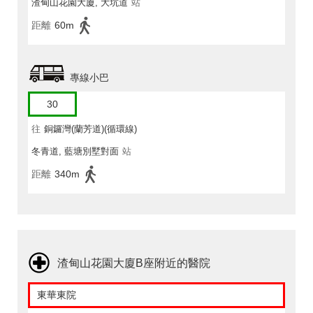
渣甸山花園大廈, 大坑道
站
距離
60m
專線小巴
30
往
銅鑼灣(蘭芳道)(循環線)
冬青道, 藍塘別墅對面
站
距離
340m
渣甸山花園大廈B座附近的醫院
東華東院