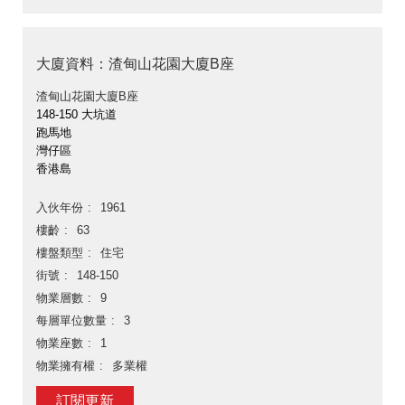
大廈資料：渣甸山花園大廈B座
渣甸山花園大廈B座
148-150 大坑道
跑馬地
灣仔區
香港島
入伙年份
1961
樓齡
63
樓盤類型
住宅
街號
148-150
物業層數
9
每層單位數量
3
物業座數
1
物業擁有權
多業權
訂閱更新