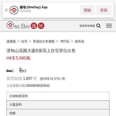
搵地 (OneDay) App
開啟
安裝
X
香港搵樓
搜索香港樓盤
Togg
navi
搵樓盤
>
住宅
>
香港的出售樓盤
>
灣仔區
>
跑馬地
渣甸山花園大廈B座高上住宅單位出售
HK$ 5,990萬
5
3
實用面積
1,897
呎
@HK$ 31,576
/ 呎
上次更新日期
2026年08月05日
詳細物業資料
大廈資料
地圖