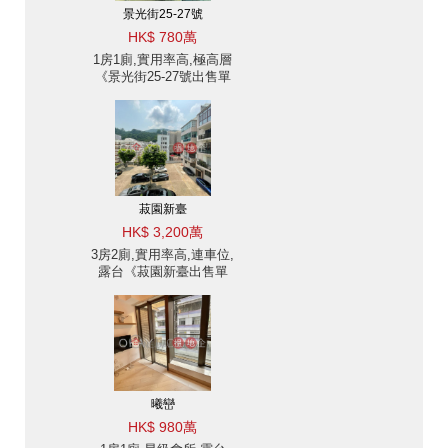
景光街25-27號
HK$ 780萬
1房1廁,實用率高,極高層
《景光街25-27號出售單
位》
菽園新臺
HK$ 3,200萬
3房2廁,實用率高,連車位,
露台《菽園新臺出售單
位》
曦巒
HK$ 980萬