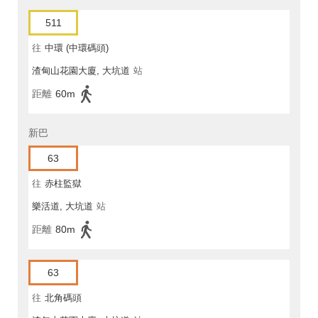
511
往
中環 (中環碼頭)
渣甸山花園大廈, 大坑道
站
距離
60m
新巴
63
往
赤柱監獄
樂活道, 大坑道
站
距離
80m
63
往
北角碼頭