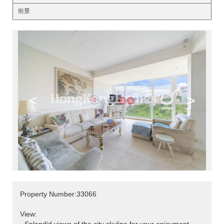
街景
<
>
Property Number:33066
View: