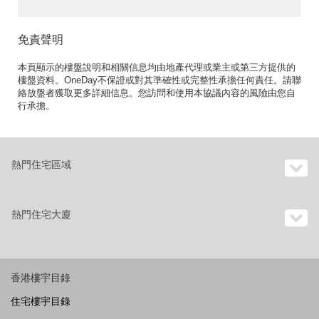
免責聲明
本頁顯示的樓盤說明和相關信息均由地產代理或業主或第三方提供的
樓盤資料。OneDay不保證或對其準確性或完整性承擔任何責任。請聯
絡放盤者獲取更多詳細信息。您訪問和使用本協議內容的風險由您自
行承擔。
熱門住宅區域
熱門住宅大廈
香港樓宇目錄
住宅樓宇目錄